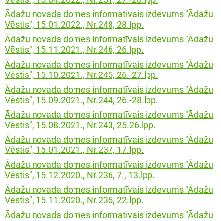
iprinātie projekti
Ādažu novada domes informatīvais izdevums "Ādažu
jekts: “LEADER pieejas īstenošana 2009-
taktinformācija un rekvizīti
rtā apstiprinātie projekti
Vēstis", 15.01.2022., Nr.248, 28.lpp.
3 (ELFLA)”
noteikumi
Ādažu novada domes informatīvais izdevums "Ādažu
rības projekti
Vēstis", 15.11.2021., Nr.246, 26.lpp.
jekts: “LEADER pieejas īstenošana 2009-
jektu iesniegumu veidlapas
3 (EZF)”
Ādažu novada domes informatīvais izdevums "Ādažu
 semināri
Vēstis", 15.10.2021., Nr.245, 26.-27.lpp.
līnijas
Ādažu novada domes informatīvais izdevums "Ādažu
Vēstis", 15.09.2021., Nr.244, 26.-28.lpp.
ormatīvie semināri
Ādažu novada domes informatīvais izdevums "Ādažu
Vēstis", 15.08.2021., Nr.243, 25.26.lpp.
jektu iesniegumu vērtēšanas rezultāti
Ādažu novada domes informatīvais izdevums "Ādažu
Vēstis", 15.01.2021., Nr.237, 17.lpp.
Ādažu novada domes informatīvais izdevums "Ādažu
Vēstis", 15.12.2020., Nr.236, 7., 13.lpp.
Ādažu novada domes informatīvais izdevums "Ādažu
Vēstis", 15.11.2020., Nr.235, 22.lpp.
Ādažu novada domes informatīvais izdevums "Ādažu