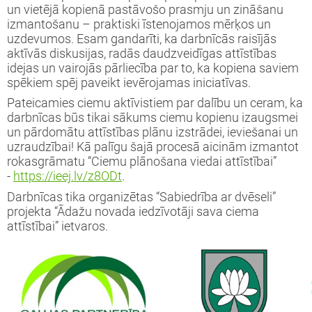
iprinātie projekti
un vietējā kopienā pastāvošo prasmju un zināšanu
jekts: “LEADER pieejas īstenošana 2009-
izmantošanu – praktiski īstenojamos mērķos un
taktinformācija un rekvizīti
rtā apstiprinātie projekti
3 (ELFLA)”
uzdevumos. Esam gandarīti, ka darbnīcās raisījās
noteikumi
aktīvās diskusijas, radās daudzveidīgas attīstības
rības projekti
idejas un vairojās pārliecība par to, ka kopiena saviem
jekts: “LEADER pieejas īstenošana 2009-
jektu iesniegumu veidlapas
spēkiem spēj paveikt ievērojamas iniciatīvas.
3 (EZF)”
 semināri
Pateicamies ciemu aktīvistiem par dalību un ceram, ka
līnijas
darbnīcas būs tikai sākums ciemu kopienu izaugsmei
un pārdomātu attīstības plānu izstrādei, ieviešanai un
ormatīvie semināri
uzraudzībai! Kā palīgu šajā procesā aicinām izmantot
rokasgrāmatu “Ciemu plānošana viedai attīstībai”
-
https://ieej.lv/z8ODt
.
jektu iesniegumu vērtēšanas rezultāti
Darbnīcas tika organizētas “Sabiedrība ar dvēseli”
projekta “Ādažu novada iedzīvotāji sava ciema
attīstībai” ietvaros.