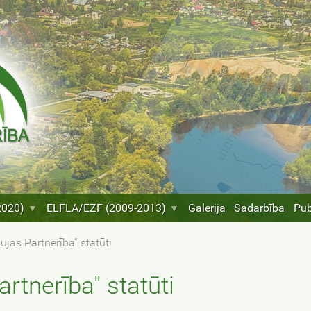
2020)
ELFLA/EZF (2009-2013)
Galerija
Sadarbība
Pub
ujas Partnerība” statūti
rtnerība" statūti