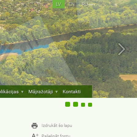
LV
EN
RU
likācijas
Mājražotāji
Kontakti
Izdrukāt šo lapu
+
A
Palielināt fontu