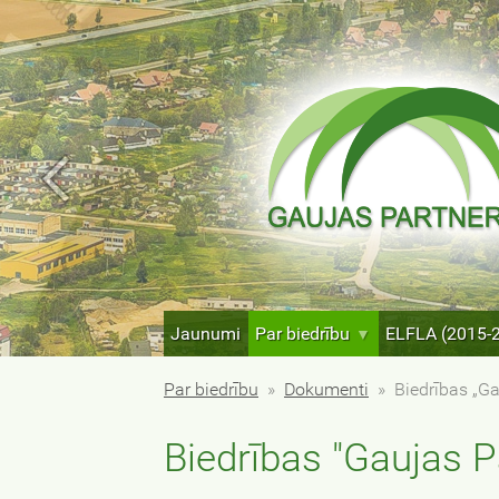
Jaunumi
Par biedrību
ELFLA (2015-
Par biedrību
»
Dokumenti
»
Biedrības „Ga
Biedrības "Gaujas Pa