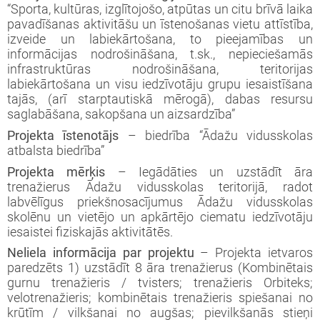
iprinātie projekti
“Sporta, kultūras, izglītojošo, atpūtas un citu brīvā laika
pavadīšanas aktivitāšu un īstenošanas vietu attīstība,
jekts: “LEADER pieejas īstenošana 2009-
taktinformācija un rekvizīti
rtā apstiprinātie projekti
3 (ELFLA)”
izveide un labiekārtošana, to pieejamības un
noteikumi
informācijas nodrošināšana, t.sk., nepieciešamās
rības projekti
infrastruktūras nodrošināšana, teritorijas
jekts: “LEADER pieejas īstenošana 2009-
jektu iesniegumu veidlapas
labiekārtošana un visu iedzīvotāju grupu iesaistīšana
3 (EZF)”
 semināri
tajās, (arī starptautiskā mērogā), dabas resursu
līnijas
saglabāšana, sakopšana un aizsardzība”
Projekta īstenotājs
– biedrība “Ādažu vidusskolas
ormatīvie semināri
atbalsta biedrība”
Projekta mērķis
– Iegādāties un uzstādīt āra
jektu iesniegumu vērtēšanas rezultāti
trenažierus Ādažu vidusskolas teritorijā, radot
labvēlīgus priekšnosacījumus Ādažu vidusskolas
skolēnu un vietējo un apkārtējo ciematu iedzīvotāju
iesaistei fiziskajās aktivitātēs.
Neliela informācija par projektu
– Projekta ietvaros
paredzēts 1) uzstādīt 8 āra trenažierus (Kombinētais
gurnu trenažieris / tvisters; trenažieris Orbiteks;
velotrenažieris; kombinētais trenažieris spiešanai no
krūtīm / vilkšanai no augšas; pievilkšanās stieņi