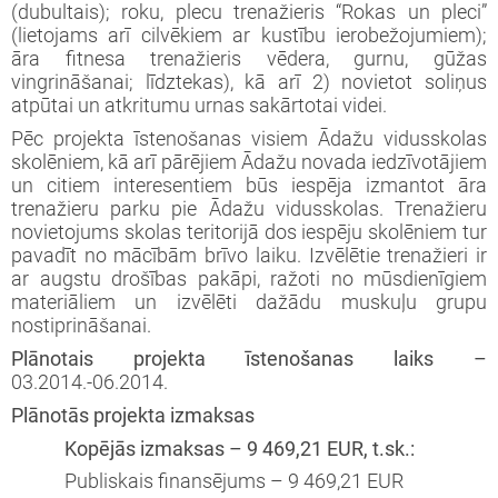
(dubultais); roku, plecu trenažieris “Rokas un pleci”
(lietojams arī cilvēkiem ar kustību ierobežojumiem);
āra fitnesa trenažieris vēdera, gurnu, gūžas
vingrināšanai; līdztekas), kā arī 2) novietot soliņus
atpūtai un atkritumu urnas sakārtotai videi.
Pēc projekta īstenošanas visiem Ādažu vidusskolas
skolēniem, kā arī pārējiem Ādažu novada iedzīvotājiem
un citiem interesentiem būs iespēja izmantot āra
trenažieru parku pie Ādažu vidusskolas. Trenažieru
novietojums skolas teritorijā dos iespēju skolēniem tur
pavadīt no mācībām brīvo laiku. Izvēlētie trenažieri ir
ar augstu drošības pakāpi, ražoti no mūsdienīgiem
materiāliem un izvēlēti dažādu muskuļu grupu
nostiprināšanai.
Plānotais projekta īstenošanas laiks –
03.2014.-06.2014.
Plānotās projekta izmaksas
Kopējās izmaksas – 9 469,21 EUR, t.sk.:
Publiskais finansējums – 9 469,21 EUR