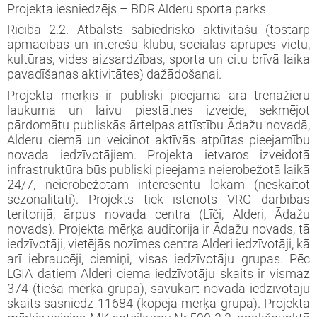
Projekta iesniedzējs – BDR Alderu sporta parks
Rīcība 2.2. Atbalsts sabiedrisko aktivitāšu (tostarp
apmācības un interešu klubu, sociālās aprūpes vietu,
kultūras, vides aizsardzības, sporta un citu brīvā laika
pavadīšanas aktivitātes) dažādošanai.
Projekta mērķis ir publiski pieejama āra trenažieru
laukuma un laivu piestātnes izveide, sekmējot
pārdomātu publiskās ārtelpas attīstību Ādažu novadā,
Alderu ciemā un veicinot aktīvās atpūtas pieejamību
novada iedzīvotājiem. Projekta ietvaros izveidotā
infrastruktūra būs publiski pieejama neierobežotā laikā
24/7, neierobežotam interesentu lokam (neskaitot
sezonalitāti). Projekts tiek īstenots VRG darbības
teritorijā, ārpus novada centra (Līči, Alderi, Ādažu
novads). Projekta mērķa auditorija ir Ādažu novads, tā
iedzīvotāji, vietējās nozīmes centra Alderi iedzīvotāji, kā
arī iebraucēji, ciemiņi, visas iedzīvotāju grupas. Pēc
LGIA datiem Alderi ciema iedzīvotāju skaits ir vismaz
374 (tiešā mērķa grupa), savukārt novada iedzīvotāju
skaits sasniedz 11684 (kopējā mērķa grupa). Projekta