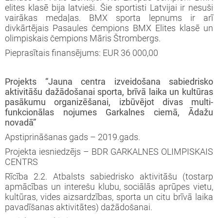
elites klasē bija latvieši. Šie sportisti Latvijai ir nesuši
vairākas medaļas. BMX sporta lepnums ir arī
divkārtējais Pasaules čempions BMX Elites klasē un
olimpiskais čempions Māris Štrombergs.
Pieprasītais finansējums: EUR 36 000,00
Projekts “Jauna centra izveidošana sabiedrisko
aktivitāšu dažādošanai sporta, brīvā laika un kultūras
pasākumu organizēšanai, izbūvējot divas multi-
funkcionālas nojumes Garkalnes ciemā, Ādažu
novadā”
Apstiprināšanas gads – 2019.gads.
Projekta iesniedzējs – BDR GARKALNES OLIMPISKAIS
CENTRS
Rīcība 2.2. Atbalsts sabiedrisko aktivitāšu (tostarp
apmācības un interešu klubu, sociālās aprūpes vietu,
kultūras, vides aizsardzības, sporta un citu brīvā laika
pavadīšanas aktivitātes) dažādošanai.