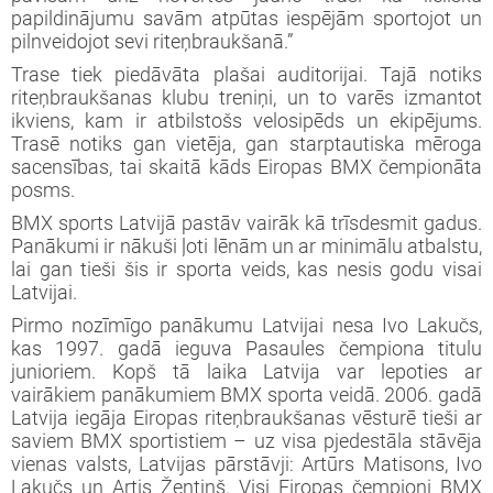
papildinājumu savām atpūtas iespējām sportojot un
pilnveidojot sevi riteņbraukšanā.”
Trase tiek piedāvāta plašai auditorijai. Tajā notiks
riteņbraukšanas klubu treniņi, un to varēs izmantot
ikviens, kam ir atbilstošs velosipēds un ekipējums.
Trasē notiks gan vietēja, gan starptautiska mēroga
sacensības, tai skaitā kāds Eiropas BMX čempionāta
posms.
BMX sports Latvijā pastāv vairāk kā trīsdesmit gadus.
Panākumi ir nākuši ļoti lēnām un ar minimālu atbalstu,
lai gan tieši šis ir sporta veids, kas nesis godu visai
Latvijai.
Pirmo nozīmīgo panākumu Latvijai nesa Ivo Lakučs,
kas 1997. gadā ieguva Pasaules čempiona titulu
junioriem. Kopš tā laika Latvija var lepoties ar
vairākiem panākumiem BMX sporta veidā. 2006. gadā
Latvija iegāja Eiropas riteņbraukšanas vēsturē tieši ar
saviem BMX sportistiem – uz visa pjedestāla stāvēja
vienas valsts, Latvijas pārstāvji: Artūrs Matisons, Ivo
Lakučs un Artis Žentiņš. Visi Eiropas čempioni BMX