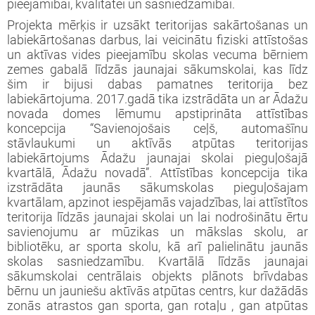
pieejamībai, kvalitātei un sasniedzamībai.
Projekta mērķis ir uzsākt teritorijas sakārtošanas un
labiekārtošanas darbus, lai veicinātu fiziski attīstošas
un aktīvas vides pieejamību skolas vecuma bērniem
zemes gabalā līdzās jaunajai sākumskolai, kas līdz
šim ir bijusi dabas pamatnes teritorija bez
labiekārtojuma. 2017.gadā tika izstrādāta un ar Ādažu
novada domes lēmumu apstiprināta attīstības
koncepcija “Savienojošais ceļš, automašīnu
stāvlaukumi un aktīvās atpūtas teritorijas
labiekārtojums Ādažu jaunajai skolai pieguļošajā
kvartālā, Ādažu novadā”. Attīstības koncepcija tika
izstrādāta jaunās sākumskolas pieguļošajam
kvartālam, apzinot iespējamās vajadzības, lai attīstītos
teritorija līdzās jaunajai skolai un lai nodrošinātu ērtu
savienojumu ar mūzikas un mākslas skolu, ar
bibliotēku, ar sporta skolu, kā arī palielinātu jaunās
skolas sasniedzamību. Kvartālā līdzās jaunajai
sākumskolai centrālais objekts plānots brīvdabas
bērnu un jauniešu aktīvās atpūtas centrs, kur dažādās
zonās atrastos gan sporta, gan rotaļu , gan atpūtas