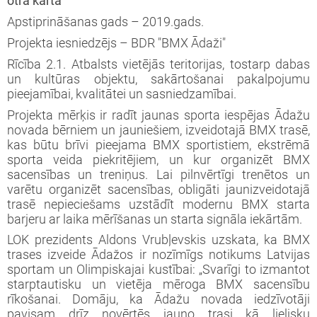
otrā kārta”
Apstiprināšanas gads – 2019.gads.
Projekta iesniedzējs – BDR "BMX Ādaži"
Rīcība 2.1. Atbalsts vietējās teritorijas, tostarp dabas
un kultūras objektu, sakārtošanai pakalpojumu
pieejamībai, kvalitātei un sasniedzamībai.
Projekta mērķis ir radīt jaunas sporta iespējas Ādažu
novada bērniem un jauniešiem, izveidotajā BMX trasē,
kas būtu brīvi pieejama BMX sportistiem, ekstrēmā
sporta veida piekritējiem, un kur organizēt BMX
sacensības un treniņus. Lai pilnvērtīgi trenētos un
varētu organizēt sacensības, obligāti jaunizveidotajā
trasē nepieciešams uzstādīt modernu BMX starta
barjeru ar laika mērīšanas un starta signāla iekārtām.
LOK prezidents Aldons Vrubļevskis uzskata, ka BMX
trases izveide Ādažos ir nozīmīgs notikums Latvijas
sportam un Olimpiskajai kustībai: „Svarīgi to izmantot
starptautisku un vietēja mēroga BMX sacensību
rīkošanai. Domāju, ka Ādažu novada iedzīvotāji
pavisam drīz novērtēs jauno trasi kā lielisku