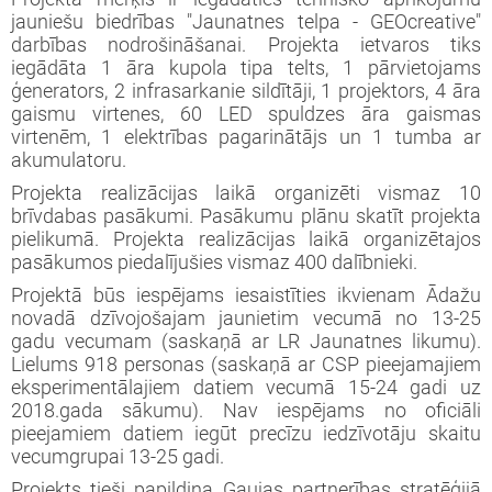
jauniešu biedrības "Jaunatnes telpa - GEOcreative"
darbības nodrošināšanai. Projekta ietvaros tiks
iegādāta 1 āra kupola tipa telts, 1 pārvietojams
ģenerators, 2 infrasarkanie sildītāji, 1 projektors, 4 āra
gaismu virtenes, 60 LED spuldzes āra gaismas
virtenēm, 1 elektrības pagarinātājs un 1 tumba ar
akumulatoru.
Projekta realizācijas laikā organizēti vismaz 10
brīvdabas pasākumi. Pasākumu plānu skatīt projekta
pielikumā. Projekta realizācijas laikā organizētajos
pasākumos piedalījušies vismaz 400 dalībnieki.
Projektā būs iespējams iesaistīties ikvienam Ādažu
novadā dzīvojošajam jaunietim vecumā no 13-25
gadu vecumam (saskaņā ar LR Jaunatnes likumu).
Lielums 918 personas (saskaņā ar CSP pieejamajiem
eksperimentālajiem datiem vecumā 15-24 gadi uz
2018.gada sākumu). Nav iespējams no oficiāli
pieejamiem datiem iegūt precīzu iedzīvotāju skaitu
vecumgrupai 13-25 gadi.
Projekts tieši papildina Gaujas partnerības stratēģijā