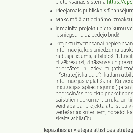
pieteikšanās sistēmā
https://eps
Pieejamais publiskais finansējum
Maksimālā attiecināmo izmaksu 
Ir mainīta projektu pieteikumu ve
iesniegšanu uz pēdējo brīdi!
Projektu izvērtēšanai nepieciešam
informācija, kas sniedzama saskaņ
rādītāja lielums, atbilstoši 1.1.rī
cilvēkresursi, zināšanas un prasm
prioritātes un uzdevumi (atbils
–“Stratēģiska daļa”), kādām atbils
informācijas izplatīšanai. Kā vie
institūcijas apliecinājums (garant
nodrošināts projekta priekšfinan
saistītiem dokumentiem, kā arī tir
veidlapa
par projekta atbilstību vi
vērtēšanas kritērijiem, norādot k
skaita atbilstību.
Iepazīties ar vietējās attīstības stra