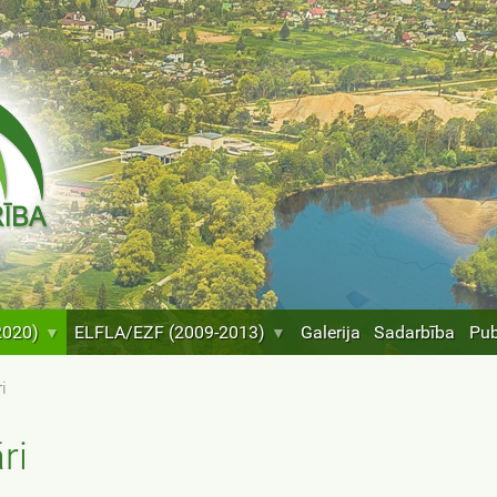
2020)
ELFLA/EZF (2009-2013)
Galerija
Sadarbība
Pub
i
ri