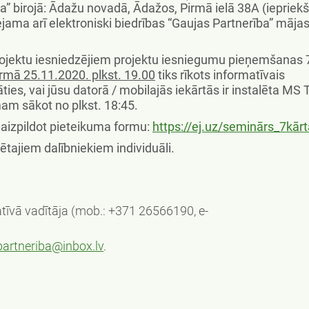
a” birojā: Ādažu novadā, Ādažos, Pirmā ielā 38A (iepriekš
ejama arī elektroniski biedrības “Gaujas Partnerība” māja
projektu iesniedzējiem projektu iesniegumu pieņemšanas 
mā 25.11.2020. plkst. 19.00
tiks rīkots informatīvais
āties, vai jūsu datorā / mobilajās iekārtās ir instalēta M
mam sākot no plkst. 18:45.
 aizpildot pieteikuma formu:
https://ej.uz/seminārs_7kārt
ētajiem dalībniekiem individuāli.
tīvā vadītāja (mob.: +371 26566190, e-
artneriba@inbox.lv
.