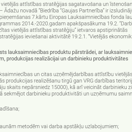
s vietējās attīstības stratēģijas sagatavošana un īstenoša
ā – Ādažu novadā ”Biedrība “Gaujas Partnerība” ir izsludināj
 pieņemšanas 7.kārtu Eiropas Lauksaimniecības fonda la
 programmas 2014.-2020.gadam apakšpasākuma 19.2. “Darb
tas vietējās attīstības stratēģiju” ietvaros apstiprinātās
 stratēģijas ieviešanai aktivitātē 19.2.1. “Vietējās ekonomi
balsts lauksaimniecības produktu pārstrādei, ar lauksaimni
, produkcijas realizācijai un darbinieku produktivitātes
uksaimniecības un citas uzņēmējdarbības attīstību vietējās
jās produkcijas realizēšanu tirgū gan VRG darbības teritori
āju skaits nepārsniedz 15000), kā arī veicināt darbinieku 
ā sekmējot darbinieku produktivitāti un uzņēmumu saimn
adīšana;
jaunām metodēm vai darba apstākļu uzlabojumiem;