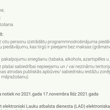
na;
;
rtošana.
t:
redz citu personu izstrādātu programmnodrošinājuma pied
 piedāvājumu, kas tirgū ir pieejami bez maksas (grāmatv
/ pakalpojumu sniegšanu (tabaka, alkohols, azartspēles u.c
z plašai sabiedrībai nepieejamu un / vai nezināmu teritorij
, kas atrodas publiskās apbūves/ sabiedrisku iestāžu zonē
īt mājražošanu).
 notiek no 2021.gada 17.novembra līdz 2021.gada
t elektroniski Lauku atbalsta dienesta (LAD) elektroniska