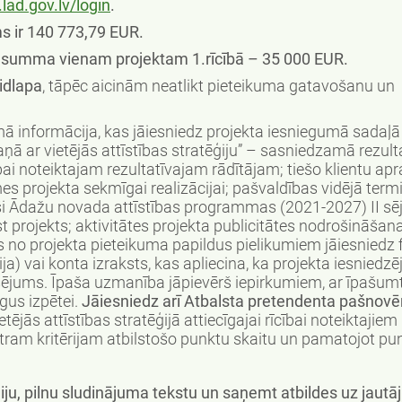
.lad.gov.lv/login
.
s ir 140 773,79 EUR.
summa vienam projektam 1.rīcībā – 35 000 EUR.
idlapa
, tāpēc aicinām neatlikt pieteikuma gatavošanu un
ā informācija, kas jāiesniedz projekta iesniegumā sadaļā
ā ar vietējās attīstības stratēģiju” – sasniedzamā rezult
cībai noteiktajam rezultatīvajam rādītājam; tiešo klientu apr
es projekta sekmīgai realizācijai; pašvaldības vidējā term
toši Ādažu novada attīstības programmas (2021-2027) II 
t projekts; aktivitātes projekta publicitātes nodrošināšan
ns no projekta pieteikuma papildus pielikumiem jāiesniedz
ija) vai konta izraksts, kas apliecina, ka projekta iesniedz
sējums. Īpaša uzmanība jāpievērš iepirkumiem, ar īpašum
gus izpētei.
Jāiesniedz arī Atbalsta pretendenta pašnov
etējās attīstības stratēģijā attiecīgajai rīcībai noteiktajiem
atram kritērijam atbilstošo punktu skaitu un pamatojot pu
tēģiju, pilnu sludinājuma tekstu un saņemt atbildes uz jau