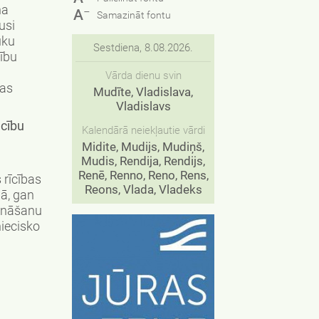
na
−
A
Samazināt fontu
usi
uku
Sestdiena, 8.08.2026.
ību
Vārda dienu svin
kas
Mudīte, Vladislava,
Vladislavs
ecību
Kalendārā neiekļautie vārdi
Midite, Mudijs, Mudiņš,
Mudis, Rendija, Rendijs,
Renē, Renno, Reno, Rens,
 rīcības
Reons, Vlada, Vladeks
jā, gan
zināšanu
iecisko