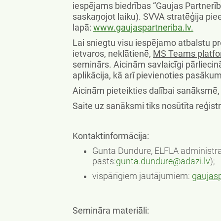
iespējams biedrības “Gaujas Partnerīb
saskaņojot laiku). SVVA stratēģija pie
lapā:
www.gaujaspartneriba.lv
.
Lai sniegtu visu iespējamo atbalstu 
ietvaros, neklātienē,
MS Teams platfor
seminārs. Aicinām savlaicīgi pārliecin
aplikācija, kā arī pievienoties pasāku
Aicinām pieteikties dalībai sanāksmē,
Saite uz sanāksmi tiks nosūtīta reģistr
Kontaktinformācija:
Gunta Dundure, ELFLA administra
pasts:
gunta.dundure@adazi.lv
);
vispārīgiem jautājumiem:
gaujasp
Semināra materiāli: