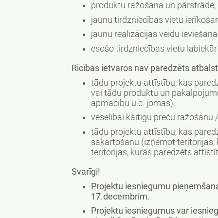
produktu ražošana un pārstrāde;
jaunu tirdzniecības vietu ierīkoša
jaunu realizācijas veidu ieviešana
esošo tirdzniecības vietu labiekā
Rīcības ietvaros nav paredzēts atbalstī
tādu projektu attīstību, kas pa
vai tādu produktu un pakalpojumu
apmācību u.c. jomās),
veselībai kaitīgu preču ražošanu 
tādu projektu attīstību, kas pared
sakārtošanu (izņemot teritorijas
teritorijas, kurās paredzēts attīst
Svarīgi!
Projektu iesniegumu pieņemšana
17.decembrim.
Projektu iesniegumus var iesnieg