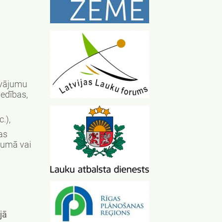
āvājumu
edības,
.),
as
jumā vai
jā