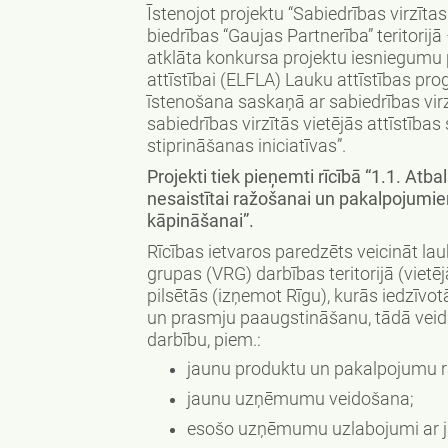
Īstenojot projektu “Sabiedrības virzīta
biedrības “Gaujas Partnerība” teritorij
atklāta konkursa projektu iesniegumu
attīstībai (ELFLA) Lauku attīstības
īstenošana saskaņā ar sabiedrības virzī
sabiedrības virzītās vietējās attīstības
stiprināšanas iniciatīvas”.
Projekti tiek pieņemti rīcībā “1.1. At
nesaistītai ražošanai un pakalpojumiem
kāpināšanai”.
Rīcības ietvaros paredzēts veicināt la
grupas (VRG) darbības teritorijā (vietē
pilsētās (izņemot Rīgu), kurās iedzīvot
un prasmju paaugstināšanu, tādā veid
darbību, piem.:
jaunu produktu un pakalpojumu r
jaunu uzņēmumu veidošana;
esošo uzņēmumu uzlabojumi ar 