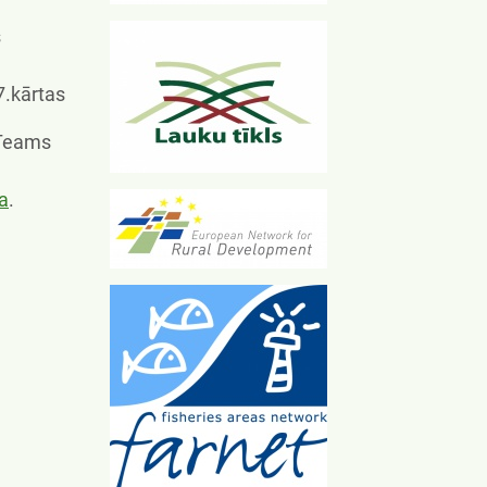
s
7.kārtas
S Teams
a
.