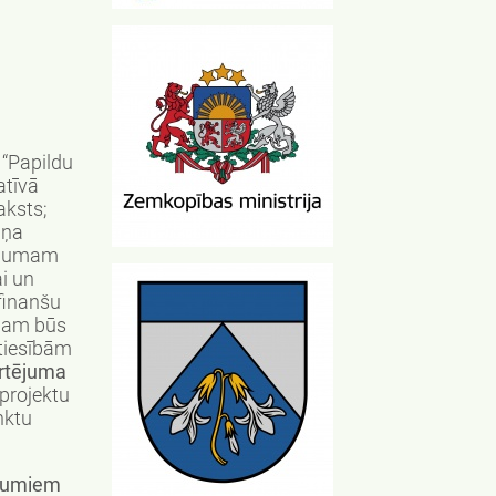
 “Papildu
atīvā
aksts;
iņa
sējumam
ai un
 finanšu
ējam būs
tiesībām
ērtējuma
 projektu
nktu
tājumiem