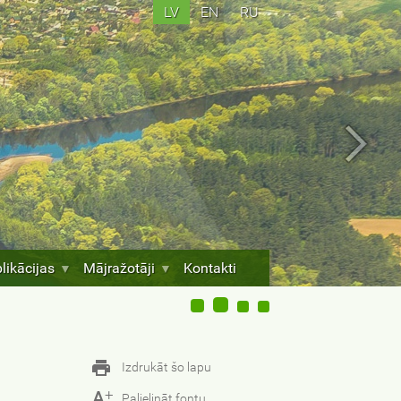
LV
EN
RU
likācijas
Mājražotāji
Kontakti
Izdrukāt šo lapu
+
A
Palielināt fontu