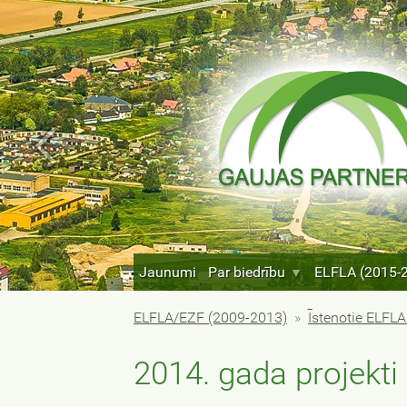
Jaunumi
Par biedrību
ELFLA (2015-
ELFLA/EZF (2009-2013)
»
Īstenotie ELFLA
2014. gada projekti