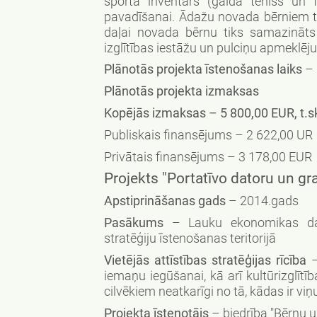
sporta inventārs (galda teniss un f
pavadīšanai. Ādažu novada bērniem tik
daļai novada bērnu tiks samazināts n
izglītības iestāžu un pulciņu apmeklēju
Plānotās projekta īstenošanas laiks
– 
Plānotās projekta izmaksas
Kopējās izmaksas – 5 800,00 EUR, t.sk
Publiskais finansējums – 2 622,00 UR
Privātais finansējums – 3 178,00 EUR
Projekts "Portatīvo datoru un gr
Apstiprināšanas gads
– 2014.gads
Pasākums
– Lauku ekonomikas dažā
stratēģiju īstenošanas teritorijā
Vietējās attīstības stratēģijas rīcība
–
iemaņu iegūšanai, kā arī kultūrizglīt
cilvēkiem neatkarīgi no tā, kādas ir viņu
Projekta īstenotājs
– biedrība "Bērnu u