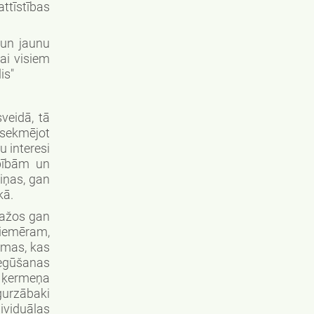
tīstības
 un jaunu
ai visiem
is"
veidā, tā
 sekmējot
u interesi
rbībām un
miņas, gan
kā.
dažos gan
iemēram,
tēmas, kas
 iegūšanas
u ķermeņa
gurzābaki
ividuālas