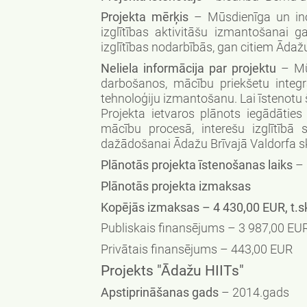
Projekta mērķis
– Mūsdienīga un ino
izglītības aktivitāšu izmantošanai 
izglītības nodarbībās, gan citiem Ādaž
Neliela informācija par projektu
– Mūs
darbošanos, mācību priekšetu integrā
tehnoloģiju izmantošanu. Lai īstenotu
Projekta ietvaros plānots iegādātie
mācību procesā, interešu izglītībā 
dažādošanai Ādažu Brīvajā Valdorfa s
Plānotās projekta īstenošanas laiks
– 
Plānotās projekta izmaksas
Kopējās izmaksas – 4 430,00 EUR, t.sk
Publiskais finansējums – 3 987,00 EU
Privātais finansējums – 443,00 EUR
Projekts "Ādažu HIITs"
Apstiprināšanas gads
– 2014.gads