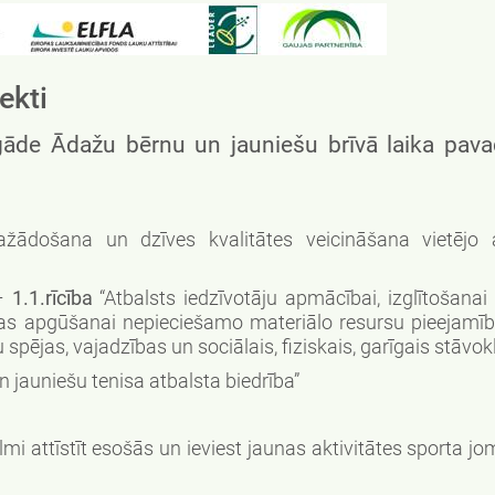
ekti
gāde Ādažu bērnu un jauniešu brīvā laika pav
došana un dzīves kvalitātes veicināšana vietējo at
–
1.1.rīcība
“Atbalsts iedzīvotāju apmācībai, izglītošanai
ības apgūšanai nepieciešamo materiālo resursu pieejamīb
 spējas, vajadzības un sociālais, fiziskais, garīgais stāvokl
n jauniešu tenisa atbalsta biedrība”
mi attīstīt esošās un ieviest jaunas aktivitātes sporta j