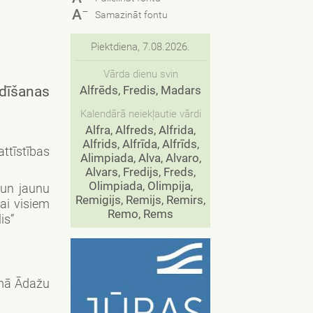
−
A
Samazināt fontu
Piektdiena, 7.08.2026.
Vārda dienu svin
adīšanas
Alfrēds, Fredis, Madars
Kalendārā neiekļautie vārdi
Alfra, Alfreds, Alfrida,
Alfrids, Alfrīda, Alfrīds,
tīstības
Alimpiada, Alva, Alvaro,
Alvars, Fredijs, Freds,
Olimpiada, Olimpija,
 un jaunu
Remigijs, Remijs, Remirs,
ai visiem
Remo, Rems
is”
omā Ādažu