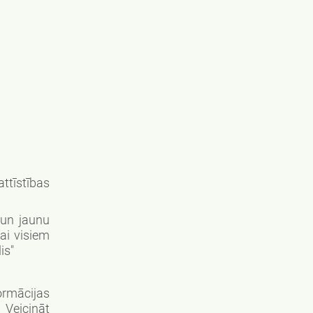
tīstības
 un jaunu
ai visiem
is"
ormācijas
. Veicināt