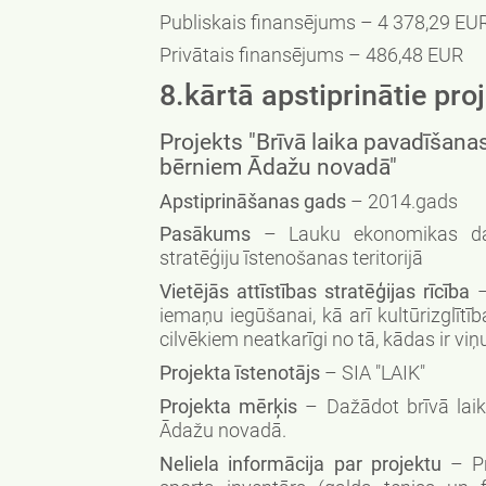
Publiskais finansējums – 4 378,29 EU
Privātais finansējums – 486,48 EUR
8.kārtā apstiprinātie proj
Projekts "Brīvā laika pavadīša
bērniem Ādažu novadā"
Apstiprināšanas gads
– 2014.gads
Pasākums
– Lauku ekonomikas dažā
stratēģiju īstenošanas teritorijā
Vietējās attīstības stratēģijas rīcība
–
iemaņu iegūšanai, kā arī kultūrizglīt
cilvēkiem neatkarīgi no tā, kādas ir viņu
Projekta īstenotājs
– SIA "LAIK"
Projekta mērķis
– Dažādot brīvā lai
Ādažu novadā.
Neliela informācija par projektu
– Pro