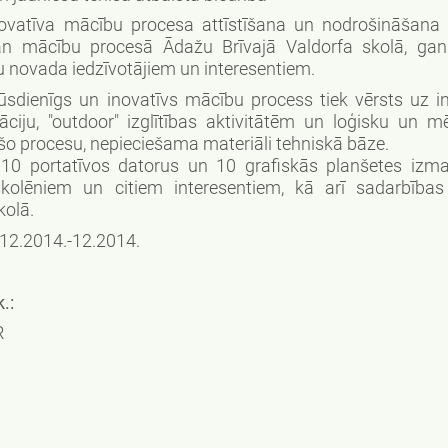
vatīva mācību procesa attīstīšana un nodrošināšana 
gan mācību procesā Ādažu Brīvajā Valdorfa skolā, gan
u novada iedzīvotājiem un interesentiem.
dienīgs un inovatīvs mācību process tiek vērsts uz in
ciju, "outdoor" izglītības aktivitātēm un loģisku un mē
 šo procesu, nepieciešama materiāli tehniskā bāze.
s 10 portatīvos datorus un 10 grafiskās planšetes izm
skolēniem un citiem interesentiem, kā arī sadarbības
kolā.
12.2014.-12.2014.
.:
R