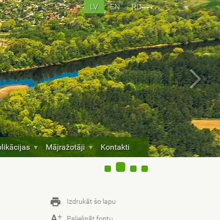
LV
EN
RU
likācijas
Mājražotāji
Kontakti
Izdrukāt šo lapu
+
A
Palielināt fontu