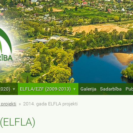
2020)
ELFLA/EZF (2009-2013)
Galerija
Sadarbība
Pub
 projekti
»
2014. gada ELFLA projekti
 (ELFLA)