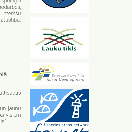
ispusīgai
nodarbēs,
 interešu
attīstību.
olā"
tīstības
 un jaunu
ai visiem
is"