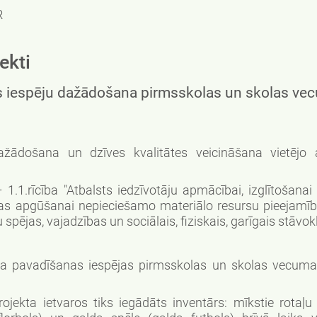
R
ekti
nas iespēju dažādošana pirmsskolas un skolas ve
došana un dzīves kvalitātes veicināšana vietējo at
 1.1.rīcība "Atbalsts iedzīvotāju apmācībai, izglītošanai
ības apgūšanai nepieciešamo materiālo resursu pieejamīb
 spējas, vajadzības un sociālais, fiziskais, garīgais stāvokl
ka pavadīšanas iespējas pirmsskolas un skolas vecum
jekta ietvaros tiks iegādāts inventārs: mīkstie rotaļu 