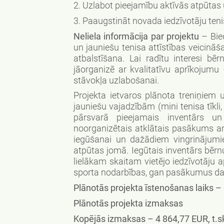
2. Uzlabot pieejamību aktīvās atpūta
3. Paaugstināt novada iedzīvotāju ten
Neliela informācija par projektu
– Bied
un jauniešu tenisa attīstības veicinā
atbalstīšana. Lai radītu interesi b
jāorganizē ar kvalitatīvu aprīkojumu 
stāvokļa uzlabošanai.
Projekta ietvaros plānota treniņie
jauniešu vajadzībām (mini tenisa tīkl
pārsvarā pieejamais inventārs un
noorganizētais atklātais pasākums 
iegūšanai un dažādiem vingrinājumi
atpūtas jomā. Iegūtais inventārs bēr
lielākam skaitam vietējo iedzīvotāju 
sporta nodarbības, gan pasākumus dau
Plānotās projekta īstenošanas laiks –
Plānotās projekta izmaksas
Kopējās izmaksas – 4 864,77 EUR, t.sk