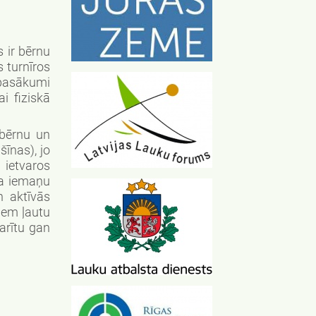
 ir bērnu
 turnīros
 pasākumi
i fiziskā
 bērnu un
īnas), jo
ietvaros
sa iemaņu
n aktīvās
iem ļautu
arītu gan