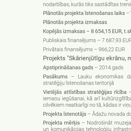
nodarbības, kurās tiks sastādītas tre
Plānotās projekta īstenošanas laiks
–1
Plānotās projekta izmaksas
Kopējās izmaksas – 8 654,15 EUR, t.sk
Publiskais finansējums – 7 687,93 EU
Privātais finansējums – 966,22 EUR
Projekts "Skārienjūtīgu ekrānu, 
Apstiprināšanas gads
– 2014.gads
Pasākums
– Lauku ekonomikas dažā
stratēģiju īstenošanas teritorijā
Vietējās attīstības stratēģijas rīcība
–
iemaņu iegūšanai, kā arī kultūrizglīt
cilvēkiem neatkarīgi no tā, kādas ir viņu
Projekta īstenotājs
– Ādažu novada d
Projekta mērķis
– Nodrošināt muzeja, 
un komunikācijas tehnoloģiju infrastru