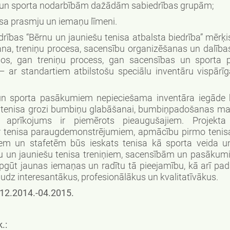
s un sporta nodarbībām dažādām sabiedrības grupām;
isa prasmju un iemaņu līmeni.
rības “Bērnu un jauniešu tenisa atbalsta biedrība” mērķis
šana, treniņu procesa, sacensību organizēšanas un dalības
ērnos, gan treniņu process, gan sacensības un sporta
– ar standartiem atbilstošu speciālu inventāru vispārīga
m un sporta pasākumiem nepieciešama inventāra iegāde
i, tenisa grozi bumbiņu glabāšanai, bumbiņpadošanas maš
 aprīkojums ir piemērots pieaugušajiem. Projekta 
ar tenisa paraugdemonstrējumiem, apmācību pirmo teni
em un stafetēm būs ieskats tenisa kā sporta veida u
nu un jauniešu tenisa treniņiem, sacensībām un pasākum
apgūt jaunas iemaņas un radītu tā pieejamību, kā arī pad
dz interesantākus, profesionālākus un kvalitatīvākus.
 12.2014.-04.2015.
.: