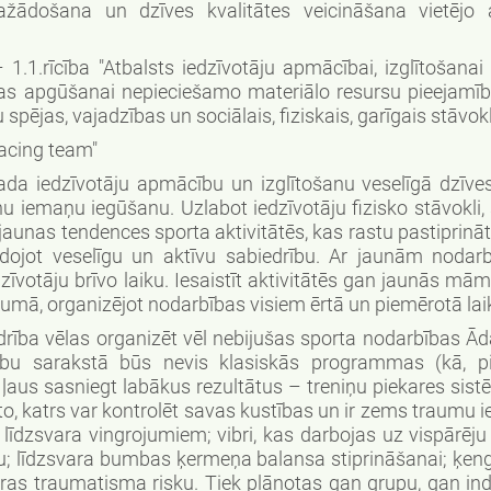
došana un dzīves kvalitātes veicināšana vietējo at
 1.1.rīcība "Atbalsts iedzīvotāju apmācībai, izglītošanai
ības apgūšanai nepieciešamo materiālo resursu pieejamīb
 spējas, vajadzības un sociālais, fiziskais, garīgais stāvokl
racing team"
da iedzīvotāju apmācību un izglītošanu veselīgā dzīves
u iemaņu iegūšanu. Uzlabot iedzīvotāju fizisko stāvokli,
 jaunas tendences sporta aktivitātēs, kas rastu pastiprināt
eidojot veselīgu un aktīvu sabiedrību. Ar jaunām noda
īvotāju brīvo laiku. Iesaistīt aktivitātēs gan jaunās mā
umā, organizējot nodarbības visiem ērtā un piemērotā lai
rība vēlas organizēt vēl nebijušas sporta nodarbības Ā
bību sarakstā būs nevis klasiskās programmas (kā, p
s ļaus sasniegt labākus rezultātus – treniņu piekares sis
r to, katrs var kontrolēt savas kustības un ir zems traumu
m līdzsvara vingrojumiem; vibri, kas darbojas uz vispārēj
iju; līdzsvara bumbas ķermeņa balansa stiprināšanai; ķen
as traumatisma risku. Tiek plānotas gan grupu, gan ind