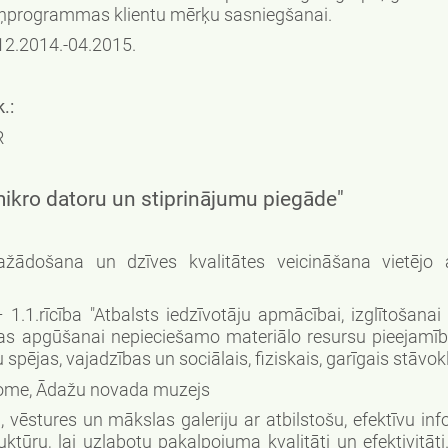
niņprogrammas klientu mērķu sasniegšanai.
2.2014.-04.2015.
.:
R
mikro datoru un stiprinājumu piegāde"
došana un dzīves kvalitātes veicināšana vietējo at
 1.1.rīcība "Atbalsts iedzīvotāju apmācībai, izglītošanai
ības apgūšanai nepieciešamo materiālo resursu pieejamīb
 spējas, vajadzības un sociālais, fiziskais, garīgais stāvokl
ome, Ādažu novada muzejs
vēstures un mākslas galeriju ar atbilstošu, efektīvu inf
ktūru, lai uzlabotu pakalpojuma kvalitāti un efektivitāti