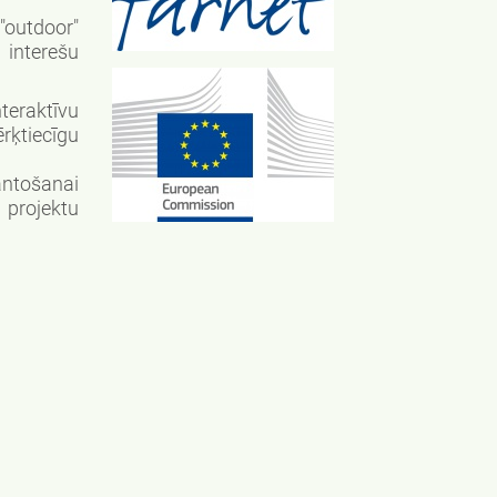
"outdoor"
 interešu
teraktīvu
rķtiecīgu
antošanai
 projektu