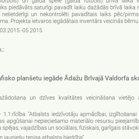
lorbols) un galda spēle (galda futbols) brīvā laika v
s piedāvāts saturīgi pavadīt laiku dažādās brīvā laika 
elietderīgi un nekontrolēti pavadītais laiks pēc/pirms
ma. Projekta ietvaros iegādātais inventārs veicinās bērnu 
03.2015.-05.2015.
.:
afisko planšetu iegāde Ādažu Brīvajā Valdorfa sk
došana un dzīves kvalitātes veicināšana vietējo at
 1.1.rīcība "Atbalsts iedzīvotāju apmācībai, izglītošanai
ības apgūšanai nepieciešamo materiālo resursu pieejamīb
 spējas, vajadzības un sociālais, fiziskais, garīgais stāvokl
n jauniešu tenisa atbalsta biedrība"