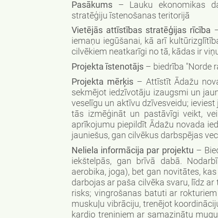
Pasākums
– Lauku ekonomikas dažā
stratēģiju īstenošanas teritorijā
Vietējās attīstības stratēģijas rīcība
–
iemaņu iegūšanai, kā arī kultūrizglīt
cilvēkiem neatkarīgi no tā, kādas ir viņu
Projekta īstenotājs
– biedrība "Norde 
Projekta mērķis
– Attīstīt Ādažu nova
sekmējot iedzīvotāju izaugsmi un jaun
veselīgu un aktīvu dzīvesveidu; ieviest
tās izmēģināt un pastāvīgi veikt, v
aprīkojumu piepildīt Ādažu novada iedz
jauniešus, gan cilvēkus darbspējas vec
Neliela informācija par projektu
– Bied
iekštelpās, gan brīvā dabā. Nodar
aerobika, joga), bet gan novitātes, ka
darbojas ar paša cilvēka svaru, līdz a
risks; vingrošanas batuti ar rokturie
muskuļu vibrāciju, trenējot koordināc
kardio treniņiem ar samazinātu mugur