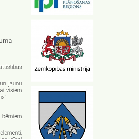
cuma
tīstības
 un jaunu
ai visiem
is"
a bērniem
elementi,