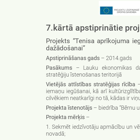
7.kārtā apstiprinātie proj
Projekts “Tenisa aprīkojuma ie
dažādošanai”
Apstiprināšanas gads
– 2014.gads
Pasākums
– Lauku ekonomikas dažā
stratēģiju īstenošanas teritorijā
Vietējās attīstības stratēģijas rīcība
iemaņu iegūšanai, kā arī kultūrizglīt
cilvēkiem neatkarīgi no tā, kādas ir viņu
Projekta īstenotājs
– biedrība “Bērnu u
Projekta mērķis
–
1. Sekmēt iedzīvotāju apmācību un vēl
novadā;