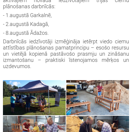
aktīvajiem novada iedzīvotājiem trijās ciemu
iprinātie projekti
plānošanas darbnīcās:
jekts: “LEADER pieejas īstenošana 2009-
taktinformācija un rekvizīti
rtā apstiprinātie projekti
- 1.augustā Garkalnē,
3 (ELFLA)”
noteikumi
- 2.augustā Kadagā,
rības projekti
jekts: “LEADER pieejas īstenošana 2009-
jektu iesniegumu veidlapas
- 8.augustā Ādažos.
3 (EZF)”
 semināri
Darbnīcās iedzīvotāji izmēģināja ietērpt viedo ciemu
līnijas
attīstības plānošanas pamatprincipu – esošo resursu
un vietējā kopienā pastāvošo prasmju un zināšanu
izmantošanu – praktiski īstenojamos mērķos un
ormatīvie semināri
uzdevumos.
jektu iesniegumu vērtēšanas rezultāti