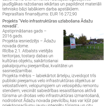
jaudīgākas ražošanas iekārtas un papildinot materiāli
tehnisko bāzi labākiem darba apstākļiem.
Pieprasītais finansējums: EUR 16 272,90
Projekts "Velo infrastruktūras uzlabošana Ādažu
novadā".
Apstiprināšanas gads –
2016.gads.
Projekta iesniedzējs – Ādažu
novada dome.
Rīcība 2.1. Atbalsts vietējās
teritorijas, tostarp dabas un
kultūras objektu, sakārtošanai
pakalpojumu pieejamībai, kvalitātei un
sasniedzamībai.
Projekta mērķis – labiekārtot ārtelpu, izveidojot trīs
publiski pieejamus velo infrastruktūras objektus ar
velostatīviem, velopumpjiem un velosipēdu remontu
stendiem; veicināt sabiedrības iesaistīšanos aktīvā
tūrisma un drošas velo infrastruktūras izmantošanā,
nodrošinot Ādažu novada pievilcību, kas var kļūt par
priekšnosacījumu jaunu integrētu tūrisma un citu