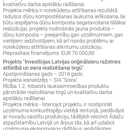
iprinātie projekti
kvalitatīvu darba apstākļu radīšanai.
jekts: “LEADER pieejas īstenošana 2009-
taktinformācija un rekvizīti
rtā apstiprinātie projekti
Projekta mērķis ir notekūdeņu attīrīšanas rezultātā
3 (ELFLA)”
noteikumi
radušos dūņu kompostēšanas laukuma ierīkošana, lai
būtu iespējama dūņu komposta sagatavošana tālākai
rības projekti
realizācijai; projekts nodrošinās jauna produkta –
jekts: “LEADER pieejas īstenošana 2009-
jektu iesniegumu veidlapas
dūņu komposta – pieejamību gan uzņēmumiem, gan
3 (EZF)”
 semināri
vietējiem iedzīvotājiem, kā arī risinās problēmu ar
līnijas
notekūdeņu attīrīšanas atkritumu utilizāciju.
Pieprasītais finansējums: EUR 70 000,00
ormatīvie semināri
Projekts "Investīcijas Latvijas oriģinālsieru ražotnes
attīstībā un siera realizēšanai tirgū".
Apstiprināšanas gads – 2016.gads.
jektu iesniegumu vērtēšanas rezultāti
Projekta iesniedzējs – SIA "Soira".
Rīcība 1.2. Atbalsts lauksaimniecības produktu
pārstrādei realizēšanai tirgū un kvalitatīvu darba
apstākļu radīšanai.
Projekta mērķis - īstenojot projektu, ir nostiprināt
uzņēmuma konkurētspēju vietējā teritorijā, piedāvājot
ar novadu saistītu produkciju, tādējādi veicinot Ādažu
atpazīstamību Latvijā un ārpus tās, kā arī uzlabot
uzņēmuma ekonomiskos rādītājus, iegādājoties