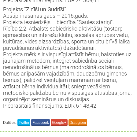
Pieprasītais finansējums: EUR 24 369,41
Projekts "Zinīši un Gudrīši".
Apstiprināšanas gads – 2016.gads.
Projekta iesniedzējs – biedrība "Saules stariņi".
Rīcība 2.2. Atbalsts sabiedrisko aktivitāšu (tostarp
apmācības un interešu klubu, sociālās aprūpes vietu,
kultūras, vides aizsardzības, sporta un citu brīvā laika
pavadīšanas aktivitātes) dažādošanai.
Projekta mērķis ir vispusīgi attīstīt bērnu, balstoties uz
jaunajām metodēm; integrēt sabiedrībā sociāli
nenodrošinātus bērnus (maznodrošinātos bērnus,
bērnus ar īpašām vajadzībām, daudzbērnu ģimenes
bērnus); palīdzēt vientuļām mammām ar bērnu,
attīstot bērna individualitāti; sniegt vecākiem
metodisko palīdzību bērnu vispusīgas attīstības jomā,
organizējot seminārus un diskusijas.
Pieprasītais finansējums: EUR 6 148,42
Dalīties:
Twitter
Facebook
Google+
Draugiem