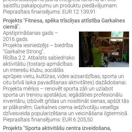
saistītu pakalpojumu un produktu piedāvājumam.
Pieprasītais finansējums: EUR 12 139,91
Projekts "Fitnesa, spēka trīscīņas attīstība Garkalnes
ciemā".
Apstiprināšanas gads –
2016.gads.
Projekta iesniedzējs – biedrība
"Garkalne Strong".
Rīcība 2.2. Atbalsts sabiedrisko
aktivitāšu (tostarp apmācības
un interešu klubu, sociālās
aprūpes vietu, kultūras, vides aizsardzības, sporta un
citu brīvā laika pavadīšanas aktivitātes) dažādošanai.
Projekta mērķis – renovēt sporta zāli un uzlabot
sporta un treniņu apstākļus; iegādāties profesionālu
inventāru, izbūvēt grīdas un nosiltināt sienas, apšūt tās
ar plāksnēm; Garkalnes ciema iedzīvotāju veselīga
dzīvesveida popularizēšana un veicināšana ilgtermiņā.
Pieprasītais finansējums: EUR 6 205,50
Projekts "Sporta aktivitāšu centra izveidošana,