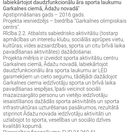
labiekārtojot daudzfunkcionālu āra sporta laukumu
Garkalnes ciemā, Ādažu novadā"
Apstiprināšanas gads – 2016.gads.
Projekta iesniedzējs – biedrība "Garkalnes olimpiskais
centrs".
Rīcība 2.2. Atbalsts sabiedrisko aktivitāšu (tostarp
apmācības un interešu klubu, sociālās aprūpes vietu,
kultūras, vides aizsardzības, sporta un citu brīvā laika
pavadīšanas aktivitātes) dažādošanai.
Projekta mērķis ir izveidot sporta aktivitāšu centru
Garkalnes ciemā, Ādažu novadā, labiekārtojot
daudzfunkcionālu āra sporta laukumu ar LED
gaismekļiem un cieto segumu, tādējādi dažādojot
Garkalnes ciema iedzīvotāju sporta un brīvā laika
pavadīšanas iespējas, īpaši veicinot sociāli
mazaizsargāto personu un vietējo iedzīvotāju
iesaistīšanos dažādās sporta aktivitātēs un sporta
infrastruktūras uzturēšanas pasākumos, rezultātā
stiprinot Ādažu novada iedzīvotāju aktivitāti un
uzlabojot to sporta, veselības un sociālo dzīves
kvalitāti kopumā.