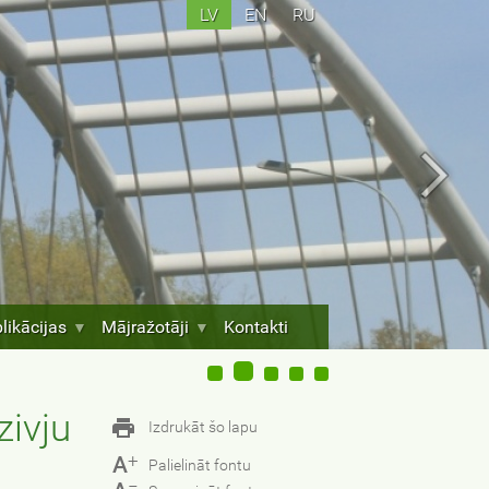
LV
EN
RU
likācijas
Mājražotāji
Kontakti
zivju
Izdrukāt šo lapu
+
A
Palielināt fontu
−