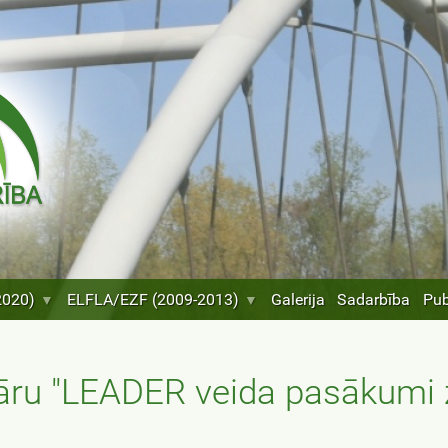
2020)
ELFLA/EZF (2009-2013)
Galerija
Sadarbība
Pub
nāru "LEADER veida pasākumi 