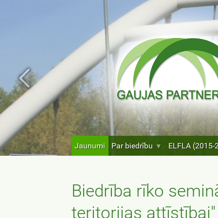
Jaunumi
Par biedrību
ELFLA (2015-
Biedrība rīko semi
teritorijas attīstībai"