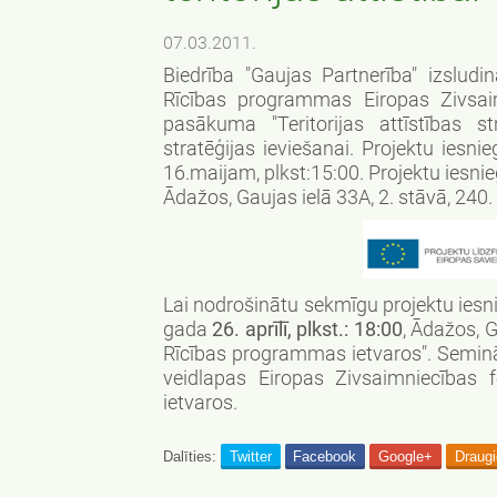
07.03.2011.
Biedrība "Gaujas Partnerība" izslud
Rīcības programmas Eiropas Zivsaim
pasākuma "Teritorijas attīstības st
stratēģijas ieviešanai.
Projektu iesni
16.maijam, plkst:15:00. Projektu iesni
Ādažos, Gaujas ielā 33A, 2. stāvā, 240.
Lai nodrošinātu sekmīgu projektu iesni
gada
26. aprīlī, plkst.: 18:00
, Ādažos, 
Rīcības programmas ietvaros". Seminārā
veidlapas Eiropas Zivsaimniecības 
ietvaros.
Dalīties:
Twitter
Facebook
Google+
Draug