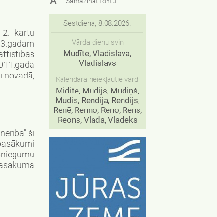
A
Samazināt fontu
Sestdiena, 8.08.2026.
 2. kārtu
Vārda dienu svin
013.gadam
Mudīte, Vladislava,
ttīstības
Vladislavs
2011.gada
žu novadā,
Kalendārā neiekļautie vārdi
Midite, Mudijs, Mudiņš,
Mudis, Rendija, Rendijs,
Renē, Renno, Reno, Rens,
Reons, Vlada, Vladeks
nerība" šī
 pasākumi
iesniegumu
 pasākuma