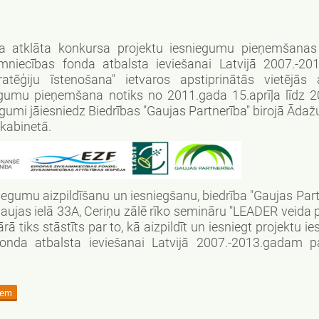
ina atklāta konkursa projektu iesniegumu pieņemšanas
niecības fonda atbalsta ieviešanai Latvijā 2007.-2
ratēģiju īstenošana" ietvaros apstiprinātās vietējās a
egumu pieņemšana notiks no 2011.gada 15.aprīļa līdz 
egumi jāiesniedz Biedrības "Gaujas Partnerība" birojā Āda
 kabinetā.
egumu aizpildīšanu un iesniegšanu, biedrība "Gaujas Part
Gaujas ielā 33A, Ceriņu zālē rīko semināru "LEADER veida
 tiks stāstīts par to, kā aizpildīt un iesniegt projektu 
fonda atbalsta ieviešanai Latvijā 2007.-2013.gadam
iem