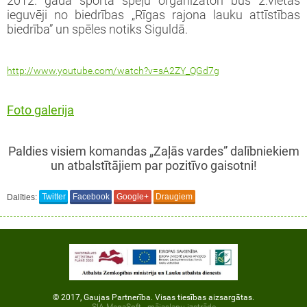
2012. gada sporta spēļu organizatori būs 2.vietas
ieguvēji no biedrības „Rīgas rajona lauku attīstības
biedrība” un spēles notiks Siguldā.
http://www.youtube.com/watch?v=sA2ZY_QGd7g
Foto galerija
Paldies visiem komandas „Zaļās vardes” dalībniekiem
un atbalstītājiem par pozitīvo gaisotni!
Dalīties:
Twitter
Facebook
Google+
Draugiem
© 2017, Gaujas Partnerība. Visas tiesības aizsargātas.
SIA MegaSoft - mājaslapu izstrāde