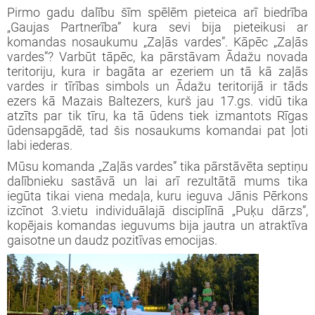
iprinātie projekti
Pirmo gadu dalību šīm spēlēm pieteica arī biedrība
jekts: “LEADER pieejas īstenošana 2009-
taktinformācija un rekvizīti
rtā apstiprinātie projekti
„Gaujas Partnerība” kura sevi bija pieteikusi ar
3 (ELFLA)”
noteikumi
komandas nosaukumu „Zaļās vardes”. Kāpēc „Zaļās
vardes”? Varbūt tāpēc, ka pārstāvam Ādažu novada
rības projekti
teritoriju, kura ir bagāta ar ezeriem un tā kā zaļās
jekts: “LEADER pieejas īstenošana 2009-
jektu iesniegumu veidlapas
vardes ir tīrības simbols un Ādažu teritorijā ir tāds
3 (EZF)”
 semināri
ezers kā Mazais Baltezers, kurš jau 17.gs. vidū tika
līnijas
atzīts par tik tīru, ka tā ūdens tiek izmantots Rīgas
ūdensapgādē, tad šis nosaukums komandai pat ļoti
labi iederas.
ormatīvie semināri
Mūsu komanda „Zaļās vardes” tika pārstāvēta septiņu
dalībnieku sastāvā un lai arī rezultātā mums tika
jektu iesniegumu vērtēšanas rezultāti
iegūta tikai viena medaļa, kuru ieguva Jānis Pērkons
izcīnot 3.vietu individuālajā disciplīnā „Puķu dārzs”,
kopējais komandas ieguvums bija jautra un atraktīva
gaisotne un daudz pozitīvas emocijas.