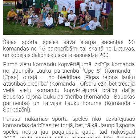
Šajās sporta spēlēs savā starpā sacentās 23
komandas no 16 partnerībām, tai skaitā no Lietuvas,
un kopējais dalībnieku skaits sasniedza 200.
Pirmo vietu komandu kopvērtējumā izcīnīja komanda
no Jaunpils Lauku partnerība "Upe 8" (Komanda -
Ķīpas), otrajā – no biedrības „Rīgas rajona lauku
attīstības biedrība” (Komanda - Ofšoru eži), bet trešajā
vietā vietu komandu kopvērtējumā brālīgi dalīja
Bauskas rajona lauku partnerība (Komanda - Bauskas
partnerība) un Latvijas Lauku Forums (Komanda -
Spriedzēni).
Parasti nākamās sporta spēles rīko uzvarējušās
komandas darbības teritorijā, bet, tā kā Jaunpilī sporta
spēles notika jau pagājušajā gadā, tad nākošgad