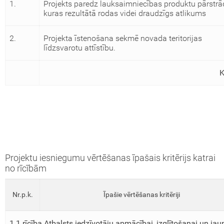
1.
Projekts paredz lauksaimniecības produktu pārstrād
kuras rezultātā rodas videi draudzīgs atlikums
2.
Projekta īstenošana sekmē novada teritorijas
līdzsvarotu attīstību.
Projektu iesniegumu vērtēšanas īpašais kritērijs katrai
no rīcībām
Nr.p.k.
Īpašie vērtēšanas kritēriji
1.1.rīcība Atbalsts iedzīvotāju apmācībai, izglītošanai un ja