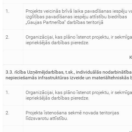
1.
Projekts veicinās brīvā laika pavadīšanas iespēju v
izglītības pavadīšanas iespēju attīstību biedrības
„Gaujas Partnerība" darbības teritorijā
2.
Organizācijai, kas plāno īstenot projektu, ir sekmīg
iepriekšējās darbības pieredze.
3.3. rīcība Uzņēmējdarbības, t.sk., individuālās nodarbinātības
nepieciešamās infrastruktūras izveide un materiāltehniskās
1.
Organizācijai, kas plāno īstenot projektu, ir sekmīg
iepriekšējās darbības pieredze.
2.
Projekta īstenošana sekmē novada teritorijas
līdzsvarotu attīstību.