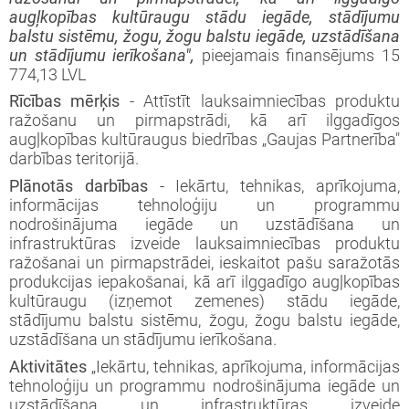
augļkopības kultūraugu stādu iegāde, stādījumu
balstu sistēmu, žogu, žogu balstu iegāde, uzstādīšana
un stādījumu ierīkošana",
pieejamais finansējums 15
774,13 LVL
Rīcības mērķis
- Attīstīt lauksaimniecības produktu
ražošanu un pirmapstrādi, kā arī ilggadīgos
augļkopības kultūraugus biedrības „Gaujas Partnerība"
darbības teritorijā.
Plānotās darbības
- Iekārtu, tehnikas, aprīkojuma,
informācijas tehnoloģiju un programmu
nodrošinājuma iegāde un uzstādīšana un
infrastruktūras izveide lauksaimniecības produktu
ražošanai un pirmapstrādei, ieskaitot pašu saražotās
produkcijas iepakošanai, kā arī ilggadīgo augļkopības
kultūraugu (izņemot zemenes) stādu iegāde,
stādījumu balstu sistēmu, žogu, žogu balstu iegāde,
uzstādīšana un stādījumu ierīkošana.
Aktivitātes
„Iekārtu, tehnikas, aprīkojuma, informācijas
tehnoloģiju un programmu nodrošinājuma iegāde un
uzstādīšana un infrastruktūras izveide