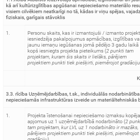
kā arī kultūrizglītības apgūšanai nepieciešamo materiālo res
visiem cilvēkiem neatkarīgi no tā, kādas ir viņu spējas, vajad
fiziskais, garīgais stāvoklis
1.
Personu skaits, kas ir izmantojuši / izmanto projek
iesniedzēja pakalpojumus apmācības, izglītības va
jaunu iemaņu iegūšanas jomā pēdējo 3 gadu laikā
kopš iesniegts projekta pieteikums (
2 punkti tam
projektam, kuram šis skaits ir lielāks, pārējiem
projektiem punkti tiek piešķirti, piemērojot gradāciju
3.3. rīcība Uzņēmējdarbības, t.sk., individuālās nodarbinātības
nepieciešamās infrastruktūras izveide un materiāltehniskās
1.
Projekta īstenošanai nepieciešamo izmaksu kopēja
apjomus uz 1 uzņēmējdarbībā nodarbināto (
2 punk
tam projektam, kur LVL uz 1 nodarbināto ir mazāks,
pārējiem projektiem punkti tiek piešķirti, piemērojot
gradāciju
)