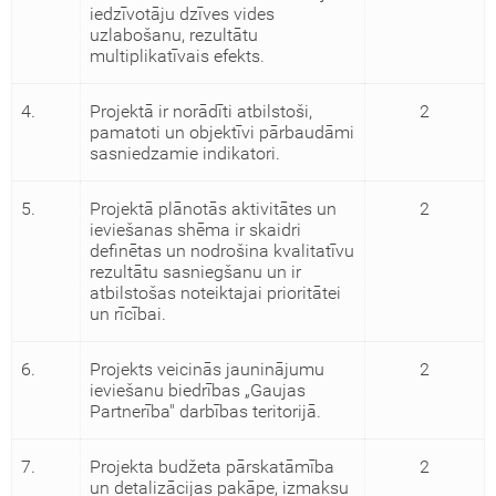
iedzīvotāju dzīves vides
uzlabošanu, rezultātu
multiplikatīvais efekts.
4.
Projektā ir norādīti atbilstoši,
2
pamatoti un objektīvi pārbaudāmi
sasniedzamie indikatori.
5.
Projektā plānotās aktivitātes un
2
ieviešanas shēma ir skaidri
definētas un nodrošina kvalitatīvu
rezultātu sasniegšanu un ir
atbilstošas noteiktajai prioritātei
un rīcībai.
6.
Projekts veicinās jauninājumu
2
ieviešanu biedrības „Gaujas
Partnerība" darbības teritorijā.
7.
Projekta budžeta pārskatāmība
2
un detalizācijas pakāpe, izmaksu