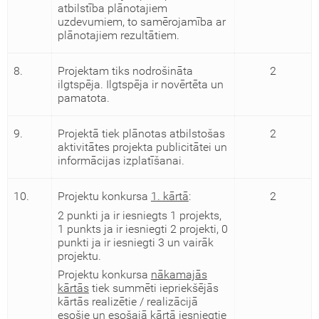
atbilstība plānotajiem
uzdevumiem, to samērojamība ar
plānotajiem rezultātiem.
8.
Projektam tiks nodrošināta
2
ilgtspēja. Ilgtspēja ir novērtēta un
pamatota.
9.
Projektā tiek plānotas atbilstošas
2
aktivitātes projekta publicitātei un
informācijas izplatīšanai.
10.
Projektu konkursa
1. kārtā
:
2
2 punkti ja ir iesniegts 1 projekts,
1 punkts ja ir iesniegti 2 projekti, 0
punkti ja ir iesniegti 3 un vairāk
projektu.
Projektu konkursa
nākamajās
kārtās
tiek summēti iepriekšējās
kārtās realizētie / realizācijā
esošie un esošajā kārtā iesniegtie