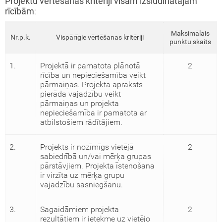
Projektu vērtēšanas kritēriji visām izsludinātajām
rīcībām
:
Maksimālais
Nr.p.k.
Vispārīgie vērtēšanas kritēriji
punktu skaits
1.
Projektā ir pamatota plānotā
2
rīcība un nepieciešamība veikt
pārmaiņas. Projekta apraksts
pierāda vajadzību veikt
pārmaiņas un projekta
nepieciešamība ir pamatota ar
atbilstošiem rādītājiem.
2.
Projekts ir nozīmīgs vietējā
2
sabiedrībā un/vai mērķa grupas
pārstāvjiem. Projekta īstenošana
ir virzīta uz mērķa grupu
vajadzību sasniegšanu.
3.
Sagaidāmiem projekta
2
rezultātiem ir ietekme uz vietējo