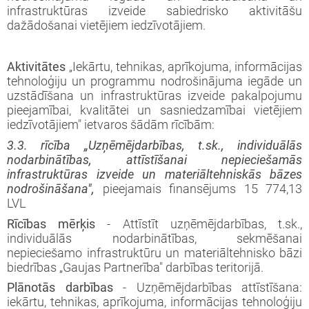
infrastruktūras izveide sabiedrisko aktivitāšu
dažādošanai vietējiem iedzīvotājiem.
Aktivitātes
„Iekārtu, tehnikas, aprīkojuma, informācijas
tehnoloģiju un program­mu nodrošinājuma iegāde un
uzstādīšana un infrastruktūras izveide pakalpojumu
pieejamībai, kvalitātei un sasniedzamībai vietējiem
iedzīvotājiem" ietvaros šādām rīcībām:
3.3. rīcība „Uzņēmējdarbības, t.sk., individuālās
nodarbinātības, attīstīšanai nepieciešamās
infrastruktūras izveide un materiāltehniskās bāzes
nodrošināšana",
pieejamais finansējums 15 774,13
LVL
Rīcības mērķis
- Attīstīt uzņēmējdarbības, t.sk.,
individuālās nodarbinātības, sekmēšanai
nepieciešamo infrastruktūru un materiāltehnisko bāzi
biedrības „Gaujas Partnerība" darbības teritorijā.
Plānotās darbības
- Uzņēmējdarbības attīstīšana:
iekārtu, tehnikas, aprīkojuma, informācijas tehnoloģiju