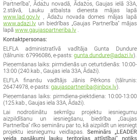
Partnerība", Ādažu novadā, Ādažos, Gaujas ielā 33A,
2.stāvā, Lauku atbalsta dienesta mājas lapā
www.lad.gov.lv
, Ādažu novada domes mājas lapā
www.adazi.lv
un biedrības „Gaujas Partnerība" mājas
lapā
www.gaujaspartneriba.lv
.
Kontaktpersonas:
ELFLA administratīvā vadītāja Gunta Dundure
(tālrunis: 67996086, e-pasts:
gunta.dundure@adazi.lv
).
Pieņemšanas laiks: pirmdienās un ceturtdienās: 10:00-
13:00 (240.kab., Gaujas iela 33A, Ādaži).
ELFLA finanšu vadītājs Jānis Pērkons (tālrunis:
26474978, e-pasts:
gaujaspartneriba@inbox.lv
).
Pieņemšanas laiks: pirmdiena-piektdiena: 10:00-13:00
(125.kab., Gaujas iela 33A, Ādaži).
Lai nodrošinātu sekmīgu projektu iesniegumu
aizpildīšanu un iesniegšanu, biedrība „Gaujas
Partnerība" rīko semināru par to, kā aizpildīt un iesniegt
projektu iesniegumu veidlapas.
Seminārs „LEADER
veida pasākumi lauku teritorijas attīstībai" notiks