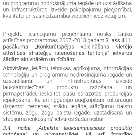
un programmu nodrošinājuma iegāde un uzstādīšana
un infrastruktūras izveide pakalpojumu pieejamībai,
kvalitātei un sasniedzamībai vietējiem iedzīvotājiem.
Projektu iesniegumu pieņemšana notiks
Lauku
attīstības programmas 2007.-2013.gadam
3. ass 411.
pasākuma „Konkurētspējas veicināšana vietējo
attīstības stratēģiju īstenošanas teritorijā" ietvaros
šādām aktivitātēm un rīcībām:
Aktivitātes
„Iekārtu, tehnikas, aprīkojuma, informācijas
tehnoloģiju un programmu nodrošinājuma iegāde un
uzstādīšana un infrastruktūras izveide
lauksaimniecības produktu ražošanai un
pirmapstrādei, ieskaitot pašu saražotās produkcijas
iepakošanai, kā arī ilggadīgo augļkopības kultūraugu
(izņemot zemenes) stādu iegāde, stādījumu balstu
sistēmu, žogu, žogu balstu iegāde, uzstādīšana un
stādījumu ierīkošana" ietvaros šādai rīcībai:
3.4. rīcība „Atbalsts lauksaimniecības produktu
ražošanai un pirmapstrādei, kā arī ilggadīgo