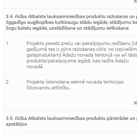
3.4. rīcība Atbalsts lauksaimniecības produktu ražošanai un 
ilggadīgo augļkopības kultūraugu stādu iegāde, stādījumu ba
žogu balstu iegāde, uzstādīšana un stādījumu ierīkošana
1.
Projekts paredz preču vai pakalpojumu radīšanu (i
gadījumā tas ir, pilns ražošanas cikls: no izejvielām
galaproduktam) Ādažu novada teritorijā vai arī tād
produkta/pakalpojuma iegādi, kas radīts Ādažu
novadā.
2.
Projekta īstenošana sekmē novada teritorijas
līdzsvarotu attīstību.
3.5. rīcība Atbalsts lauksaimniecības produktu pārstrādei u
apstākļos