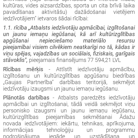
kultūras, vides aizsardzības, sporta un cita brīvā laika
pavadīšanas aktivitāšu) dažādošanai vietējiem
iedzīvotājiem" ietvaros šādai rīcībai:
1.1. rīcība „Atbalsts iedzīvotāju apmācībai, izglītošanai
un jaunu iemaņu iegūšanai, kā arī kultūrizglītības
apgūšanai nepieciešamo materiālo resursu
pieejamībai visiem cilvēkiem neatkarīgi no tā, kādas ir
viņu spējas, vajadzības un sociālais, fiziskais, garīgais
stāvoklis",
pieejamais finansējums 77 594,21 LVL
Rīcības
mērķis
- Attīstīt iedzīvotāju apmācību,
izglītošanu un kultūrizglītības apgūšanu biedrības
„Gaujas Partnerība" darbības teritorijā, sekmējot
iedzīvotāju izaugsmi un jaunu iemaņu iegūšanu.
Plānotās
darbības
- Atbalsts paredzēts iedzīvotāju
apmācībai un izglītošanai, tādā veidā sekmējot viņu
personisko izaugsmi un jaunu iemaņu iegūšanu,
kultūrizglītības pieejamības sekmēšanai Ādažu
novada iedzīvotājiem: iekārtu, tehnikas, aprīkojuma,
informācijas tehnoloģiju un programmu
nodrošinājuma iegāde un uzstādīšana un