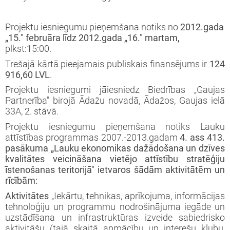
iprinātie projekti
jekts: “LEADER pieejas īstenošana 2009-
taktinformācija un rekvizīti
rtā apstiprinātie projekti
Projektu iesniegumu pieņemšana notiks no
2012.gada
3 (ELFLA)”
noteikumi
„15." februāra līdz 2012.gada „16." martam,
rības projekti
plkst:15:00.
jekts: “LEADER pieejas īstenošana 2009-
jektu iesniegumu veidlapas
Trešajā kārtā pieejamais publiskais finansējums ir
124
3 (EZF)”
 semināri
916,60 LVL
.
līnijas
Projektu iesniegumi jāiesniedz Biedrības „Gaujas
Partnerība" birojā Ādažu novadā, Ādažos, Gaujas ielā
ormatīvie semināri
33A, 2. stāvā.
Projektu iesniegumu pieņemšana notiks
Lauku
jektu iesniegumu vērtēšanas rezultāti
attīstības programmas 2007.-2013.gadam
4. ass 413.
pasākuma „Lauku ekonomikas dažādošana un dzīves
kvalitātes veicināšana vietējo attīstību stratēģiju
īstenošanas teritorijā" ietvaros šādām aktivitātēm un
rīcībām:
Aktivitātes
„Iekārtu, tehnikas, aprīkojuma, informācijas
tehnoloģiju un pro­grammu nodrošinājuma iegāde un
uzstādīšana un infrastruktūras izveide sabiedrisko
aktivitāšu (tajā skaitā apmācību un interešu klubu,