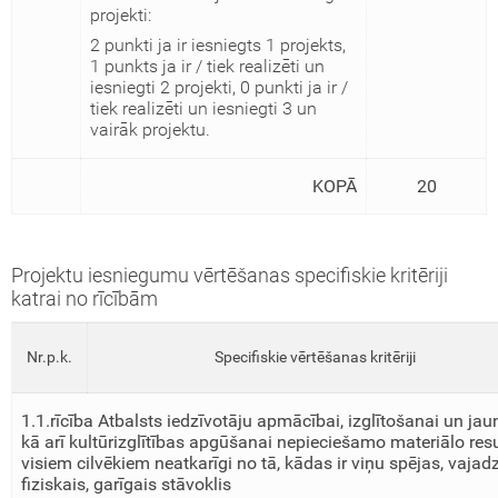
projekti:
2 punkti ja ir iesniegts 1 projekts,
1 punkts ja ir / tiek realizēti un
iesniegti 2 projekti, 0 punkti ja ir /
tiek realizēti un iesniegti 3 un
vairāk projektu.
KOPĀ
20
Projektu iesniegumu vērtēšanas specifiskie kritēriji
katrai no rīcībām
Nr.p.k.
Specifiskie vērtēšanas kritēriji
1.1.rīcība Atbalsts iedzīvotāju apmācībai, izglītošanai un ja
kā arī kultūrizglītības apgūšanai nepieciešamo materiālo res
visiem cilvēkiem neatkarīgi no tā, kādas ir viņu spējas, vajad
fiziskais, garīgais stāvoklis