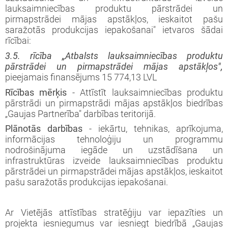
lauksaimniecības produktu pārstrādei un
pirmapstrādei mājas apstākļos, ieskaitot pašu
saražotās produkcijas iepakošanai" ietvaros šādai
rīcībai:
3.5. rīcība „Atbalsts lauksaimniecības produktu
pārstrādei un pirmapstrādei mājas apstākļos",
pieejamais finansējums 15 774,13 LVL
Rīcības mērķis
- Attīstīt lauksaimniecības produktu
pārstrādi un pirmapstrādi mājas apstākļos biedrības
„Gaujas Partnerība" darbības teritorijā.
Plānotās darbības
- iekārtu, tehnikas, aprīkojuma,
informācijas tehnoloģiju un programmu
nodrošinājuma iegāde un uzstādīšana un
infrastruktūras izveide lauksaimniecības produktu
pārstrādei un pirmapstrādei mājas apstākļos, ieskaitot
pašu saražotās produkcijas iepakošanai.
Ar Vietējās attīstības stratēģiju var iepazīties un
projekta iesniegumus var iesniegt biedrībā „Gaujas