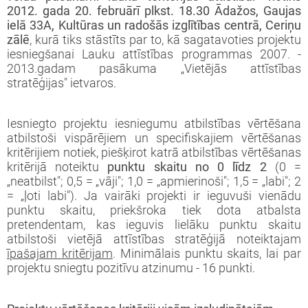
2012. gada 20. februārī plkst. 18.30 Ādažos, Gaujas
ielā 33A, Kultūras un radošās izglītības centrā, Ceriņu
zālē
, kurā tiks stāstīts par to, kā sagatavoties projektu
iesniegšanai Lauku attīstības programmas 2007. -
2013.gadam pasākuma „Vietējās attīstības
stratēģijas" ietvaros.
Iesniegto projektu iesniegumu atbilstības vērtēšana
atbilstoši vispārējiem un specifiskajiem vērtēšanas
kritērijiem notiek, piešķirot katrā atbilstības vērtēšanas
kritērijā noteiktu
punktu skaitu no 0 līdz 2
(0 =
„neatbilst"; 0,5 = „vāji"; 1,0 = „apmierinoši"; 1,5 = „labi"; 2
= „ļoti labi"). Ja vairāki projekti ir ieguvuši vienādu
punktu skaitu, priekšroka tiek dota atbalsta
pretendentam, kas ieguvis lielāku punktu skaitu
atbilstoši vietējā attīstības stratēģijā noteiktajam
īpašajam kritērijam
. Minimālais punktu skaits, lai par
projektu sniegtu pozitīvu atzinumu - 16 punkti.