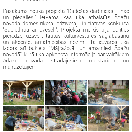
iprinātie projekti
jekts: “LEADER pieejas īstenošana 2009-
taktinformācija un rekvizīti
rtā apstiprinātie projekti
Pasākums notika projekta "Radošās darbnīcas – nāc
3 (ELFLA)”
noteikumi
un piedalies!" ietvaros, kas tika atbalstīts Ādažu
novada domes rīkotā iedzīvotāju iniciatīvas konkursā
rības projekti
"Sabiedrība ar dvēseli". Projekta mērķis bija dalīties
jekts: “LEADER pieejas īstenošana 2009-
jektu iesniegumu veidlapas
pieredzē, uzsvērt tautas kultūrvēstures saglabāšanu
3 (EZF)”
 semināri
un akcentēt amatniecības nozīmi. Tā ietvaros tika
līnijas
izdots arī buklets "Mājražotāji un amatnieki Ādažu
novadā", kurā tika apkopota informācija par vairākiem
Ādažu novadā strādājošiem meistariem un
ormatīvie semināri
mājražotājiem.
jektu iesniegumu vērtēšanas rezultāti