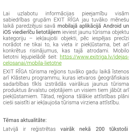
Lai uzlabotu informācijas pieejamību visām
sabiedrības grupām EXIT RĪGA jau tuvāko mēnešu
laikā paredzējusi savā
mobilajā aplikācijā Android un
iOS viedierīču lietotājiem
ieviest jaunu tūrisma objektu
kategoriju – iekļaujoši objekti, pēc iespējas precīzi
norādot ne tikai to, ka vieta ir piekļūstama, bet arī
konkrētus risinājumus, kas tajā atrodami. Mobilo
lietotni lejupielādē šeit:
https://www.exitriga.lv/idejas-
celosanai/mobila-lietotne
EXIT RĪGA tūrisma reģions tuvāko gadu laikā īstenos
arī Klāsteru programmu, kuras ietvaros ģeogrāfiskais
sadarbības tīkls izstrādās vairākus jaunus tūrisma
produktus ārvalstu ceļotājiem un visiem tiem jābūt arī
piekļūstamiem. Tātad, reģiona tālākie attīstības plāni
cieši saistīti ar iekļaujoša tūrisma virziena attīstību.
Tēmas aktualitāte:
Latvijā ir reģistrētas
vairāk nekā 200 tūkstoši