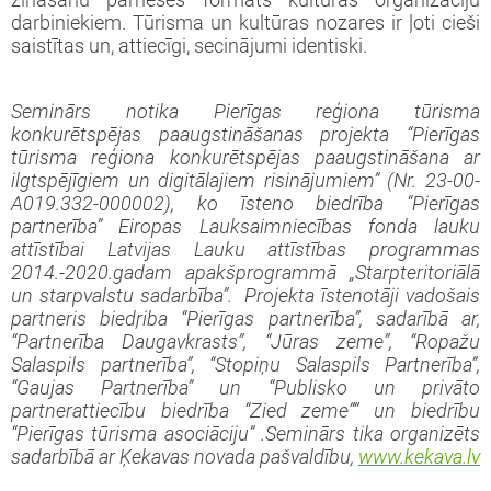
zināšanu pārneses formāts kultūras organizāciju
darbiniekiem. Tūrisma un kultūras nozares ir ļoti cieši
saistītas un, attiecīgi, secinājumi identiski.
Seminārs notika Pierīgas reģiona tūrisma
konkurētspējas paaugstināšanas projekta “Pierīgas
tūrisma reģiona konkurētspējas paaugstināšana ar
ilgtspējīgiem un digitālajiem risinājumiem” (Nr. 23-00-
A019.332-000002), ko īsteno biedrība “Pierīgas
partnerība” Eiropas Lauksaimniecības fonda lauku
attīstībai Latvijas Lauku attīstības programmas
2014.-2020.gadam apakšprogrammā „Starpteritoriālā
un starpvalstu sadarbība”.
Projekta īstenotāji vadošais
partneris biedŗiba “Pierīgas partnerība”, sadarībā ar
,
“Partnerība Daugavkrasts”, “Jūras zeme”, “Ropažu
Salaspils partnerība”, “Stopiņu Salaspils Partnerība”,
“Gaujas Partnerība” un “Publisko un privāto
partnerattiecību biedrība “Zied zeme””
un biedrību
“Pierīgas tūrisma asociāciju”
.
Seminārs tika organizēts
sadarbībā ar Ķekavas novada pašvaldību,
www.kekava.lv