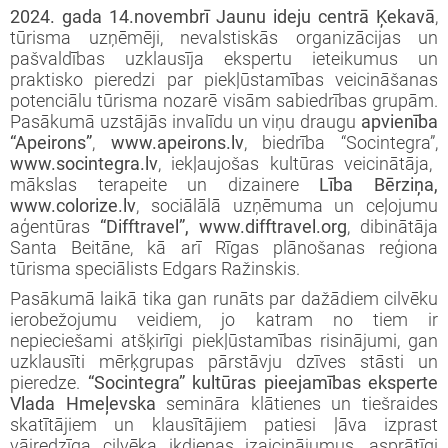
iprinātie projekti
2024. gada 14.novembrī Jaunu ideju centrā Ķekavā
,
jekts: “LEADER pieejas īstenošana 2009-
taktinformācija un rekvizīti
rtā apstiprinātie projekti
tūrisma uzņēmēji, nevalstiskās organizācijas un
3 (ELFLA)”
noteikumi
pašvaldības uzklausīja ekspertu ieteikumus un
praktisko pieredzi par piekļūstamības veicināšanas
rības projekti
potenciālu tūrisma nozarē visām sabiedrības grupām.
jekts: “LEADER pieejas īstenošana 2009-
jektu iesniegumu veidlapas
Pasākumā uzstājās invalīdu un viņu draugu
apvienība
3 (EZF)”
 semināri
“Apeirons”
,
www.apeirons.lv
, biedrība “Socintegra”,
līnijas
www.socintegra.lv
, iekļaujošas kultūras veicinātāja,
mākslas terapeite un dizainere
Lība Bērziņa,
www.colorize.lv
, sociālālā uzņēmuma un ceļojumu
ormatīvie semināri
aģentūras
“Difftravel”, www.difftravel.org
, dibinātāja
Santa Beitāne, kā arī Rīgas plānošanas reģiona
jektu iesniegumu vērtēšanas rezultāti
tūrisma speciālists Edgars Ražinskis.
Pasākumā laikā tika gan runāts par dažādiem cilvēku
ierobežojumu veidiem, jo katram no tiem ir
nepieciešami atšķirīgi piekļūstamības risinājumi, gan
uzklausīti mērķgrupas pārstāvju dzīves stāsti un
pieredze.
“Socintegra” kultūras pieejamības eksperte
Vlada Hmeļevska
semināra klātienes un tiešraides
skatītājiem un klausītājiem patiesi ļāva izprast
vājredzīga cilvēka ikdienas izaicinājumus, asprātīgi