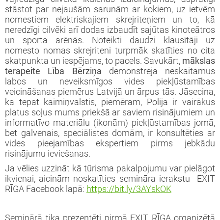
stāstot par nejaušām sarunām ar kokiem, uz ietvēm
nomestiem elektriskajiem skrejriteņiem un to, kā
neredzīgi cilvēki arī dodas izbaudīt sajūtas kinoteātros
un sporta arēnās. Noteikti daudzi klausītāji uz
nomesto nomas skrejriteni turpmāk skatīties no cita
skatpunkta un iespējams, to pacels. Savukārt,
mākslas
terapeite Lība Bērziņa
demonstrēja neskaitāmus
labos un neveiksmīgos vides piekļūstamības
veicināšanas piemērus Latvijā un ārpus tās. Jāsecina,
ka tepat kaimiņvalstis, piemēram, Polija ir vairākus
platus soļus mums priekšā ar saviem risinājumiem un
informatīvo materiālu (ikonām) piekļūstamības jomā,
bet galvenais, speciālistes domām, ir konsultēties ar
vides pieejamības ekspertiem pirms jebkādu
risinājumu ieviešanas.
Ja vēlies uzzināt kā tūrisma pakalpojumu var pielāgot
ikvienai, aicinām noskatīties semināra ierakstu EXIT
RĪGA Facebook lapā:
https://bit.ly/3AYskOK
Seminārā tika prezentēti pirmā EXIT RĪGA organizētā