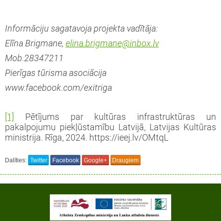
Informāciju sagatavoja projekta vadītāja:
Elīna Brigmane,
elina.brigmane@inbox.lv
Mob.28347211
Pierīgas tūrisma asociācija
www.facebook.com/exitriga
[1]
Pētījums par kultūras infrastruktūras un
pakalpojumu piekļūstamību Latvijā, Latvijas Kultūras
ministrija. Rīga, 2024. https://ieej.lv/OMtqL
Dalīties:
Twitter
Facebook
Google+
Draugiem