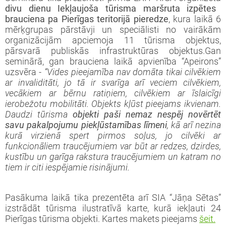
divu dienu Iekļaujoša tūrisma maršruta izpētes
brauciena pa
Pierīgas teritorijā pieredze
, kura laikā 6
mērķgrupas pārstāvji un speciālisti no vairākām
organizācijām apciemoja 11 tūrisma objektus,
pārsvarā publiskās infrastruktūras objektus.Gan
seminārā, gan brauciena laikā apvienība “Apeirons”
uzsvēra -
“Vides pieejamība nav domāta tikai cilvēkiem
ar invaliditāti, jo tā ir svarīga arī veciem cilvēkiem,
vecākiem ar bērnu ratiņiem, cilvēkiem ar īslaicīgi
ierobežotu mobilitāti. Objekts kļūst pieejams ikvienam.
Daudzi tūrisma
objekti paši nemaz nespēj novērtēt
savu pakalpojumu piekļūstamības līmeni
, kā arī nezina
kurā virzienā spert pirmos soļus, jo cilvēki ar
funkcionāliem traucējumiem var būt ar redzes, dzirdes,
kustību un garīga rakstura traucējumiem un katram no
tiem ir citi iespējamie risinājumi.
Pasākuma laikā tika prezentēta arī SIA “Jāņa Sētas”
izstrādāt tūrisma ilustratīvā karte, kurā iekļauti 24
Pierīgas tūrisma objekti. Kartes makets pieejams
šeit.