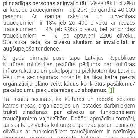
pilngadīgas personas ar invaliditāti
. Visvairāk ir cilvēku
ar kustību traucējumiem - ap 20% jeb gandrīz 40 000
personu. Ar garīga rakstura un uzvedības
traucējumiem ir 13% jeb 26 400 cilvēku, ar redzes
traucējumiem – 4% jeb 9955 cilvēku, bet ar dzirdes
traucējumiem – 1% jeb aptuveni 2200 cilvēku.
Statistika rāda, ka
cilvēku skaitam ar invaliditāti ir
augšupejoša tendence
.
Šī gada pirmajā pusē tapa Latvijas Republikas
Kultūras ministrijas pasūtīts pētījums par kultūras
infrastruktūras un pakalpojumu piekļūstamību Latvijā.
Pētījuma secinājumos norādīts,
ka tikai katra piektā
organizācija plāno veikt kādus konkrētus pasākumu/
pakalpojumu piekļūstamības uzlabojumus
.
[1]
Tai skaitā secināts, ka kultūras un radošā sektora
katras trešās organizācijas un iestādes darbiniekiem
trūkst zināšanas par cilvēku ar funkcionāliem
traucējumiem vajadzībām
. Dažādi apmācību formāti,
tai skaitā uz vietas kultūras organizācijās un iesaistot
cilvēkus ar funkcionāliem traucējumiem ir nozīmīgs