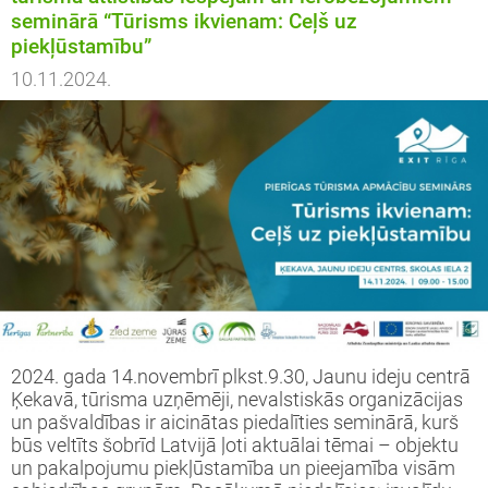
seminārā “Tūrisms ikvienam: Ceļš uz
piekļūstamību”
10.11.2024.
2024. gada 14.novembrī plkst.9.30, Jaunu ideju centrā
Ķekavā, tūrisma uzņēmēji, nevalstiskās organizācijas
un pašvaldības ir aicinātas piedalīties seminārā, kurš
būs veltīts šobrīd Latvijā ļoti aktuālai tēmai – objektu
un pakalpojumu piekļūstamība un pieejamība visām