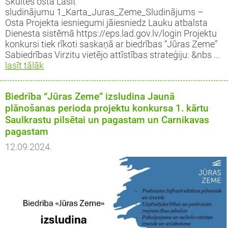
Skultes ostā Lasīt
sludinājumu 1_Karta_Juras_Zeme_Sludinājums –
Osta Projekta iesniegumi jāiesniedz Lauku atbalsta
Dienesta sistēmā https://eps.lad.gov.lv/login Projektu
konkursi tiek rīkoti saskaņā ar biedrības “Jūras Zeme”
Sabiedrības Virzitu vietējo attīstības strateģiju: &nbs ...
lasīt tālāk
Biedrība “Jūras Zeme” izsludina Jaunā
plānošanas perioda projektu konkursa 1. kārtu
Saulkrastu pilsētai un pagastam un Carnikavas
pagastam
12.09.2024.