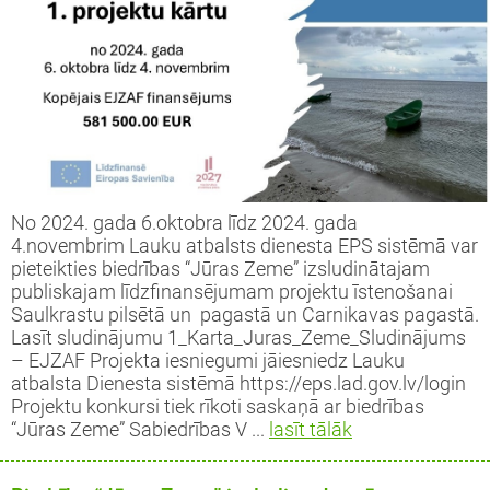
No 2024. gada 6.oktobra līdz 2024. gada
4.novembrim Lauku atbalsts dienesta EPS sistēmā var
pieteikties biedrības “Jūras Zeme” izsludinātajam
publiskajam līdzfinansējumam projektu īstenošanai
Saulkrastu pilsētā un pagastā un Carnikavas pagastā.
Lasīt sludinājumu 1_Karta_Juras_Zeme_Sludinājums
– EJZAF Projekta iesniegumi jāiesniedz Lauku
atbalsta Dienesta sistēmā https://eps.lad.gov.lv/login
Projektu konkursi tiek rīkoti saskaņā ar biedrības
“Jūras Zeme” Sabiedrības V ...
lasīt tālāk