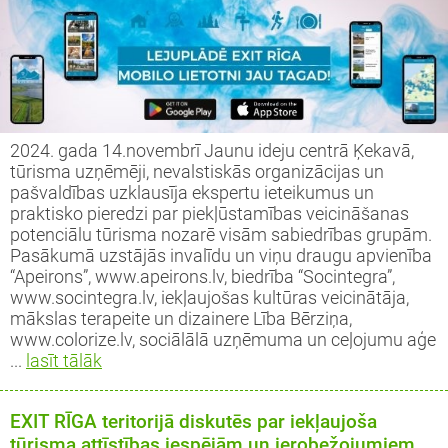
2024. gada 14.novembrī Jaunu ideju centrā Ķekavā,
tūrisma uzņēmēji, nevalstiskās organizācijas un
pašvaldības uzklausīja ekspertu ieteikumus un
praktisko pieredzi par piekļūstamības veicināšanas
potenciālu tūrisma nozarē visām sabiedrības grupām.
Pasākumā uzstājās invalīdu un viņu draugu apvienība
“Apeirons”, www.apeirons.lv, biedrība “Socintegra”,
www.socintegra.lv, iekļaujošas kultūras veicinātāja,
mākslas terapeite un dizainere Lība Bērziņa,
www.colorize.lv, sociālālā uzņēmuma un ceļojumu aģe
...
lasīt tālāk
EXIT RĪGA teritorijā diskutēs par iekļaujoša
tūrisma attīstības iespējām un ierobežojumiem