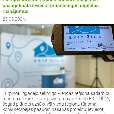
paaugstināta ieviešot mūsdienīgus digitālus
risinājumus
25.05.2024.
Turpinot ilggadējo sekmīgo Pierīgas reģiona sadarbību
tūrisma nozarē, kas atpazīstama ar zīmolu EXIT RĪGA,
šogad plānots uzsākt vēl vienu reģiona tūrisma
konkurētspējas paaugstināšanas projektu, ieviešot