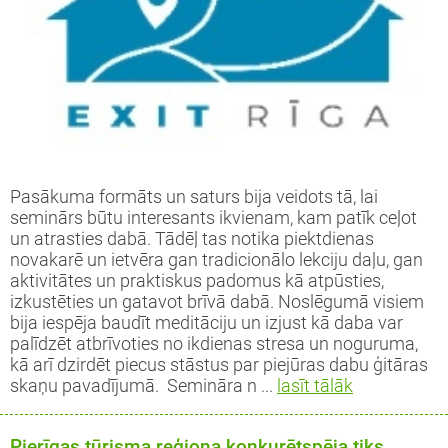
Pasākuma formāts un saturs bija veidots tā, lai
seminārs būtu interesants ikvienam, kam patīk ceļot
un atrasties dabā. Tādēļ tas notika piektdienas
novakarē un ietvēra gan tradicionālo lekciju daļu, gan
aktivitātes un praktiskus padomus kā atpūsties,
izkustēties un gatavot brīvā dabā. Noslēgumā visiem
bija iespēja baudīt meditāciju un izjust kā daba var
palīdzēt atbrīvoties no ikdienas stresa un noguruma,
kā arī dzirdēt piecus stāstus par piejūras dabu ģitāras
skaņu pavadījumā. Semināra n ...
lasīt tālāk
Pierīgas tūrisma reģiona konkurētspēja tiks