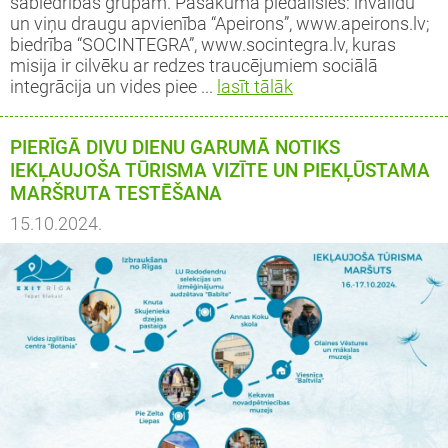
sabiedrības grupām. Pasākumā piedalīsies: invalīdu
un viņu draugu apvienība “Apeirons”, www.apeirons.lv;
biedrība “SOCINTEGRA”, www.socintegra.lv, kuras
misija ir cilvēku ar redzes traucējumiem sociālā
integrācija un vides piee ...
lasīt tālāk
PIERĪGĀ DIVU DIENU GARUMĀ NOTIKS
IEKĻAUJOŠA TŪRISMA VIZĪTE UN PIEKĻŪSTAMA
MARŠRUTA TESTĒŠANA
15.10.2024.