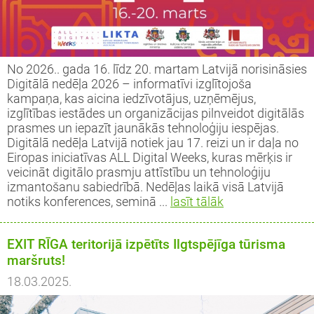
iprinātie projekti
jekts: “LEADER pieejas īstenošana 2009-
taktinformācija un rekvizīti
rtā apstiprinātie projekti
3 (ELFLA)”
noteikumi
rības projekti
No 2026.. gada 16. līdz 20. martam Latvijā norisināsies
jekts: “LEADER pieejas īstenošana 2009-
jektu iesniegumu veidlapas
Digitālā nedēļa 2026 – informatīvi izglītojoša
3 (EZF)”
 semināri
kampaņa, kas aicina iedzīvotājus, uzņēmējus,
līnijas
izglītības iestādes un organizācijas pilnveidot digitālās
prasmes un iepazīt jaunākās tehnoloģiju iespējas.
Digitālā nedēļa Latvijā notiek jau 17. reizi un ir daļa no
ormatīvie semināri
Eiropas iniciatīvas ALL Digital Weeks, kuras mērķis ir
veicināt digitālo prasmju attīstību un tehnoloģiju
jektu iesniegumu vērtēšanas rezultāti
izmantošanu sabiedrībā. Nedēļas laikā visā Latvijā
notiks konferences, seminā ...
lasīt tālāk
EXIT RĪGA teritorijā izpētīts Ilgtspējīga tūrisma
maršruts!
18.03.2025.