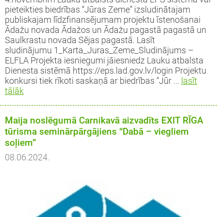
pieteikties biedrības “Jūras Zeme” izsludinātajam
publiskajam līdzfinansējumam projektu īstenošanai
Ādažu novada Ādažos un Ādažu pagastā pagastā un
Saulkrastu novada Sējas pagastā. Lasīt
sludinājumu 1_Karta_Juras_Zeme_Sludinājums –
ELFLA Projekta iesniegumi jāiesniedz Lauku atbalsta
Dienesta sistēmā https://eps.lad.gov.lv/login Projektu
konkursi tiek rīkoti saskaņā ar biedrības “Jūr ...
lasīt
tālāk
Maija noslēgumā Carnikavā aizvadīts EXIT RĪGA
tūrisma seminārpārgājiens “Dabā – viegliem
soļiem”
08.06.2024.