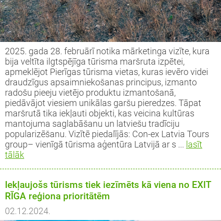
2025. gada 28. februārī notika mārketinga vizīte, kura
bija veltīta ilgtspējīga tūrisma maršruta izpētei,
apmeklējot Pierīgas tūrisma vietas, kuras ievēro videi
draudzīgus apsaimniekošanas principus, izmanto
radošu pieeju vietējo produktu izmantošanā,
piedāvājot viesiem unikālas garšu pieredzes. Tāpat
maršrutā tika iekļauti objekti, kas veicina kultūras
mantojuma saglabāšanu un latviešu tradīciju
popularizēšanu. Vizītē piedalījās: Con-ex Latvia Tours
group– vienīgā tūrisma aģentūra Latvijā ar s ...
lasīt
tālāk
Iekļaujošs tūrisms tiek iezīmēts kā viena no EXIT
RĪGA reģiona prioritātēm
02.12.2024.