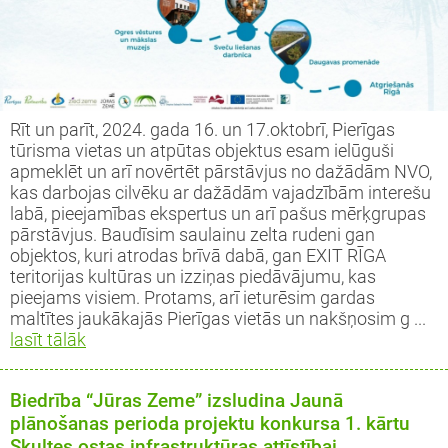
Rīt un parīt, 2024. gada 16. un 17.oktobrī, Pierīgas
tūrisma vietas un atpūtas objektus esam ielūguši
apmeklēt un arī novērtēt pārstāvjus no dažādām NVO,
kas darbojas cilvēku ar dažādām vajadzībām interešu
labā, pieejamības ekspertus un arī pašus mērķgrupas
pārstāvjus. Baudīsim saulainu zelta rudeni gan
objektos, kuri atrodas brīvā dabā, gan EXIT RĪGA
teritorijas kultūras un izziņas piedāvājumu, kas
pieejams visiem. Protams, arī ieturēsim gardas
maltītes jaukākajās Pierīgas vietās un nakšņosim g ...
lasīt tālāk
Biedrība “Jūras Zeme” izsludina Jaunā
plānošanas perioda projektu konkursa 1. kārtu
Skultes ostas infrastruktūras attīstībai