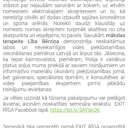
stāstot par nejaušām sarunām ar kokiem, uz ietvēm
nomestiem elektriskajiem skrejriteņiem un to, kā
neredzīgi cilvēki arī dodas izbaudīt sajūtas kinoteātros
un sporta arēnās. Noteikti daudzi klausītāji uz
nomesto nomas skrejriteni turpmāk skatīties no cita
skatpunkta un iespējams, to pacels. Savukārt,
mākslas
terapeite Lība Bērziņa
demonstrēja neskaitāmus
labos un neveiksmīgos vides piekļūstamības
veicināšanas piemērus Latvijā un ārpus tās. Jāsecina,
ka tepat kaimiņvalstis, piemēram, Polija ir vairākus
platus soļus mums priekšā ar saviem risinājumiem un
informatīvo materiālu (ikonām) piekļūstamības jomā,
bet galvenais, speciālistes domām, ir konsultēties ar
vides pieejamības ekspertiem pirms jebkādu
risinājumu ieviešanas.
Ja vēlies uzzināt kā tūrisma pakalpojumu var pielāgot
ikvienai, aicinām noskatīties semināra ierakstu EXIT
RĪGA Facebook lapā:
https://bit.ly/3AYskOK
Seminārā tika prezentēti pirmā EXIT RĪGA organizētā