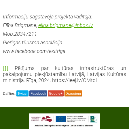
Informāciju sagatavoja projekta vadītāja:
Elīna Brigmane,
elina.brigmane@inbox.lv
Mob.28347211
Pierīgas tūrisma asociācija
www.facebook.com/exitriga
[1]
Pētījums par kultūras infrastruktūras un
pakalpojumu piekļūstamību Latvijā, Latvijas Kultūras
ministrija. Rīga, 2024. https://ieej.lv/OMtqL
Dalīties:
Twitter
Facebook
Google+
Draugiem