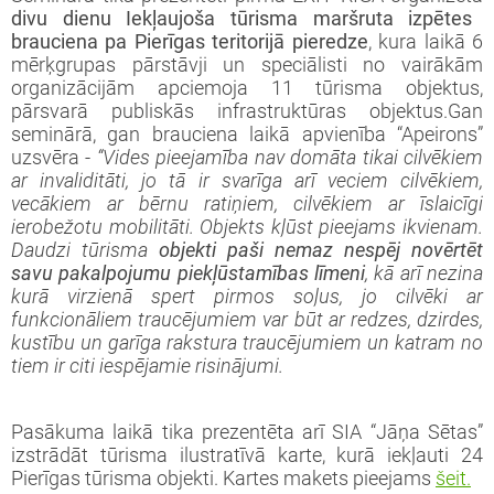
divu dienu Iekļaujoša tūrisma maršruta izpētes
brauciena pa
Pierīgas teritorijā pieredze
, kura laikā 6
mērķgrupas pārstāvji un speciālisti no vairākām
organizācijām apciemoja 11 tūrisma objektus,
pārsvarā publiskās infrastruktūras objektus.Gan
seminārā, gan brauciena laikā apvienība “Apeirons”
uzsvēra -
“Vides pieejamība nav domāta tikai cilvēkiem
ar invaliditāti, jo tā ir svarīga arī veciem cilvēkiem,
vecākiem ar bērnu ratiņiem, cilvēkiem ar īslaicīgi
ierobežotu mobilitāti. Objekts kļūst pieejams ikvienam.
Daudzi tūrisma
objekti paši nemaz nespēj novērtēt
savu pakalpojumu piekļūstamības līmeni
, kā arī nezina
kurā virzienā spert pirmos soļus, jo cilvēki ar
funkcionāliem traucējumiem var būt ar redzes, dzirdes,
kustību un garīga rakstura traucējumiem un katram no
tiem ir citi iespējamie risinājumi.
Pasākuma laikā tika prezentēta arī SIA “Jāņa Sētas”
izstrādāt tūrisma ilustratīvā karte, kurā iekļauti 24
Pierīgas tūrisma objekti. Kartes makets pieejams
šeit.