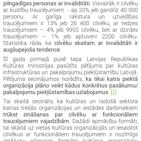
pilngadīgas personas ar invaliditāti
. Visvairāk ir cilvēku
ar kustību traucējumiem - ap 20% jeb gandrīz 40 000
personu. Ar garīga rakstura un uzvedības
traucējumiem ir 13% jeb 26 400 cilvēku, ar redzes
traucējumiem – 4% jeb 9955 cilvēku, bet ar dzirdes
traucējumiem – 1% jeb aptuveni 2200 cilvēku.
Statistika rāda, ka
cilvēku skaitam ar invaliditāti ir
augšupejoša tendence
.
Šī gada pirmajā pusē tapa Latvijas Republikas
Kultūras ministrijas pasūtīts pētījums par kultūras
infrastruktūras un pakalpojumu piekļūstamību Latvijā.
Pētījuma secinājumos norādīts,
ka tikai katra piektā
organizācija plāno veikt kādus konkrētus pasākumu/
pakalpojumu piekļūstamības uzlabojumus
.
[1]
Tai skaitā secināts, ka kultūras un radošā sektora
katras trešās organizācijas un iestādes darbiniekiem
trūkst zināšanas par cilvēku ar funkcionāliem
traucējumiem vajadzībām
. Dažādi apmācību formāti,
tai skaitā uz vietas kultūras organizācijās un iesaistot
cilvēkus ar funkcionāliem traucējumiem ir nozīmīgs