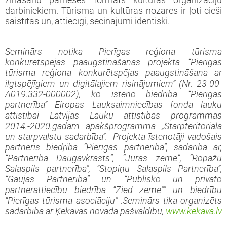
zināšanu pārneses formāts kultūras organizāciju
darbiniekiem. Tūrisma un kultūras nozares ir ļoti cieši
saistītas un, attiecīgi, secinājumi identiski.
Seminārs notika Pierīgas reģiona tūrisma
konkurētspējas paaugstināšanas projekta “Pierīgas
tūrisma reģiona konkurētspējas paaugstināšana ar
ilgtspējīgiem un digitālajiem risinājumiem” (Nr. 23-00-
A019.332-000002), ko īsteno biedrība “Pierīgas
partnerība” Eiropas Lauksaimniecības fonda lauku
attīstībai Latvijas Lauku attīstības programmas
2014.-2020.gadam apakšprogrammā „Starpteritoriālā
un starpvalstu sadarbība”.
Projekta īstenotāji vadošais
partneris biedŗiba “Pierīgas partnerība”, sadarībā ar
,
“Partnerība Daugavkrasts”, “Jūras zeme”, “Ropažu
Salaspils partnerība”, “Stopiņu Salaspils Partnerība”,
“Gaujas Partnerība” un “Publisko un privāto
partnerattiecību biedrība “Zied zeme””
un biedrību
“Pierīgas tūrisma asociāciju”
.
Seminārs tika organizēts
sadarbībā ar Ķekavas novada pašvaldību,
www.kekava.lv