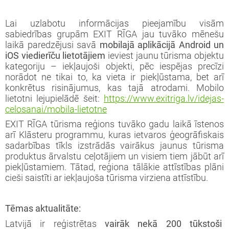
Lai uzlabotu informācijas pieejamību visām
sabiedrības grupām EXIT RĪGA jau tuvāko mēnešu
laikā paredzējusi savā
mobilajā aplikācijā Android un
iOS viedierīču lietotājiem
ieviest jaunu tūrisma objektu
kategoriju – iekļaujoši objekti, pēc iespējas precīzi
norādot ne tikai to, ka vieta ir piekļūstama, bet arī
konkrētus risinājumus, kas tajā atrodami. Mobilo
lietotni lejupielādē šeit:
https://www.exitriga.lv/idejas-
celosanai/mobila-lietotne
EXIT RĪGA tūrisma reģions tuvāko gadu laikā īstenos
arī Klāsteru programmu, kuras ietvaros ģeogrāfiskais
sadarbības tīkls izstrādās vairākus jaunus tūrisma
produktus ārvalstu ceļotājiem un visiem tiem jābūt arī
piekļūstamiem. Tātad, reģiona tālākie attīstības plāni
cieši saistīti ar iekļaujoša tūrisma virziena attīstību.
Tēmas aktualitāte:
Latvijā ir reģistrētas
vairāk nekā 200 tūkstoši