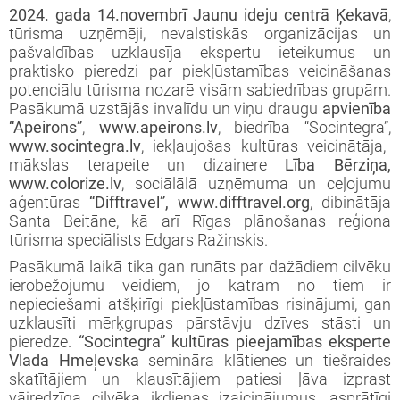
iprinātie projekti
2024. gada 14.novembrī Jaunu ideju centrā Ķekavā
,
jekts: “LEADER pieejas īstenošana 2009-
taktinformācija un rekvizīti
rtā apstiprinātie projekti
tūrisma uzņēmēji, nevalstiskās organizācijas un
3 (ELFLA)”
noteikumi
pašvaldības uzklausīja ekspertu ieteikumus un
praktisko pieredzi par piekļūstamības veicināšanas
rības projekti
potenciālu tūrisma nozarē visām sabiedrības grupām.
jekts: “LEADER pieejas īstenošana 2009-
jektu iesniegumu veidlapas
Pasākumā uzstājās invalīdu un viņu draugu
apvienība
3 (EZF)”
 semināri
“Apeirons”
,
www.apeirons.lv
, biedrība “Socintegra”,
līnijas
www.socintegra.lv
, iekļaujošas kultūras veicinātāja,
mākslas terapeite un dizainere
Lība Bērziņa,
www.colorize.lv
, sociālālā uzņēmuma un ceļojumu
ormatīvie semināri
aģentūras
“Difftravel”, www.difftravel.org
, dibinātāja
Santa Beitāne, kā arī Rīgas plānošanas reģiona
jektu iesniegumu vērtēšanas rezultāti
tūrisma speciālists Edgars Ražinskis.
Pasākumā laikā tika gan runāts par dažādiem cilvēku
ierobežojumu veidiem, jo katram no tiem ir
nepieciešami atšķirīgi piekļūstamības risinājumi, gan
uzklausīti mērķgrupas pārstāvju dzīves stāsti un
pieredze.
“Socintegra” kultūras pieejamības eksperte
Vlada Hmeļevska
semināra klātienes un tiešraides
skatītājiem un klausītājiem patiesi ļāva izprast
vājredzīga cilvēka ikdienas izaicinājumus, asprātīgi