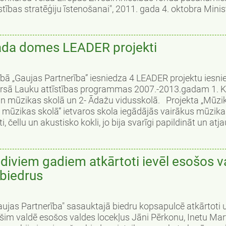
īstības stratēģiju īstenošanai", 2011. gada 4. oktobra Minis
ada domes LEADER projekti
ā „Gaujas Partnerība” iesniedza 4 LEADER projektu iesn
kursā Lauku attīstības programmas 2007.-2013.gadam 1. K
un mūzikas skolā un 2- Ādažu vidusskolā. Projekta „Mūzi
mūzikas skolā” ietvaros skola iegādājās vairākus mūzika
 čellu un akustisko kokli, jo bija svarīgi papildināt un atjau
 diviem gadiem atkārtoti ievēl esošos v
 biedrus
aujas Partnerība" sasauktajā biedru kopsapulcē atkārtoti 
šim valdē esošos valdes locekļus Jāni Pērkonu, Inetu Mar