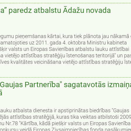
ba” paredz atbalstu Ādažu novada
iegumu pieņemšanas kārtai, kura tiek plānota jau nākamā
pamatojoties uz 2011. gada 4. oktobra Ministru kabineta
ķir valsts un Eiropas Savienības atbalstu lauku attīstībai
vietējo attīstības stratēģiju īstenošanas teritorijā" un 
 kvalitātes veicināšana vietējo attīstības stratēģiju īste
 "Gaujas Partnerība" sagatavotās izmaiņ
ā
auku atbalsta dienesta ir apstiprinātas biedrības "Gaujas
ās attīstības stratēģijā, kuras tika veiktas atbilstoši 200
u Nr.78 "Kārtība, kādā piešķir valsts un Eiropas Savienīb
 konkursu veidā Eiropas Zivsaimniecības fonda pasākumi