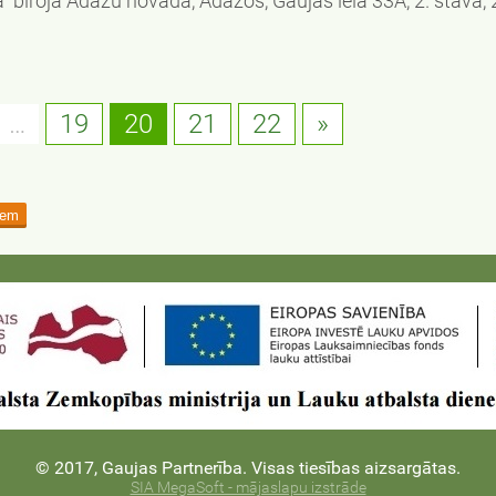
" birojā Ādažu novadā, Ādažos, Gaujas ielā 33A, 2. stāvā, 
…
19
20
21
22
»
iem
© 2017, Gaujas Partnerība. Visas tiesības aizsargātas.
SIA MegaSoft - mājaslapu izstrāde