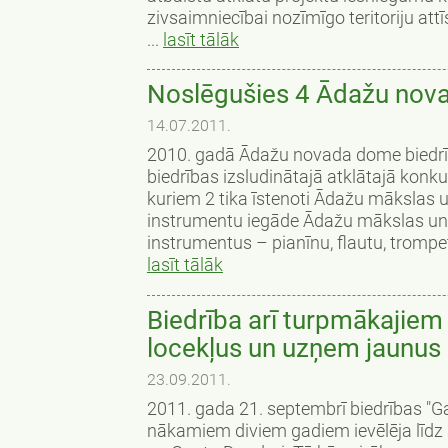
zivsaimniecībai nozīmīgo teritoriju att
...
lasīt tālāk
Noslēgušies 4 Ādažu nov
14.07.2011.
2010. gadā Ādažu novada dome biedrīb
biedrības izsludinātajā atklātajā kon
kuriem 2 tika īstenoti Ādažu mākslas 
instrumentu iegāde Ādažu mākslas un 
instrumentus – pianīnu, flautu, trompeti,
lasīt tālāk
Biedrība arī turpmākajiem
locekļus un uzņem jaunus
23.09.2011.
2011. gada 21. septembrī biedrības "G
nākamiem diviem gadiem ievēlēja līdz 