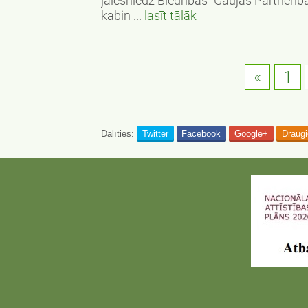
jāiesniedz Biedrības "Gaujas Partnerība
kabin ...
lasīt tālāk
«
1
Dalīties:
Twitter
Facebook
Google+
Draug