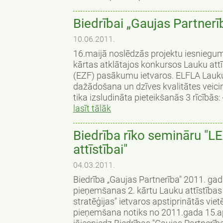
Biedrībai „Gaujas Partnerī
10.06.2011.
16.maijā noslēdzās projektu iesniegum
kārtas atklātajos konkursos Lauku at
(EZF) pasākumu ietvaros. ELFLA Lau
dažādošana un dzīves kvalitātes veicinā
tika izsludināta pieteikšanās 3 rīcībās:
lasīt tālāk
Biedrība rīko semināru "L
attīstībai"
04.03.2011.
Biedrība „Gaujas Partnerība" 2011. ga
pieņemšanas 2. kārtu Lauku attīstīb
stratēģijas" ietvaros apstiprinātās viet
pieņemšana notiks no 2011.gada 15.apr