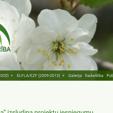
2020)
ELFLA/EZF (2009-2013)
Galerija
Sadarbība
Pub
a” izsludina projektu iesniegumu