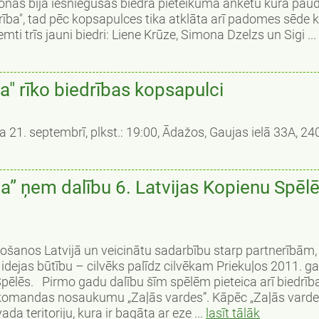
onas bija iesniegušas biedra pieteikuma anketu kurā pau
erība", tad pēc kopsapulces tika atklāta arī padomes sēde 
ti trīs jauni biedri: Liene Krūze, Simona Dzelzs un Sigi ...
a" rīko biedrības kopsapulci
 21. septembrī, plkst.: 19:00, Ādažos, Gaujas ielā 33A, 24
a” ņem dalību 6. Latvijas Kopienu Spēl
došanos Latvijā un veicinātu sadarbību starp partnerībām,
 idejas būtību – cilvēks palīdz cilvēkam Priekuļos 2011. g
 Spēlēs. Pirmo gadu dalību šīm spēlēm pieteica arī biedrīb
 ar komandas nosaukumu „Zaļās vardes”. Kāpēc „Zaļās varde
 teritoriju, kura ir bagāta ar eze ...
lasīt tālāk