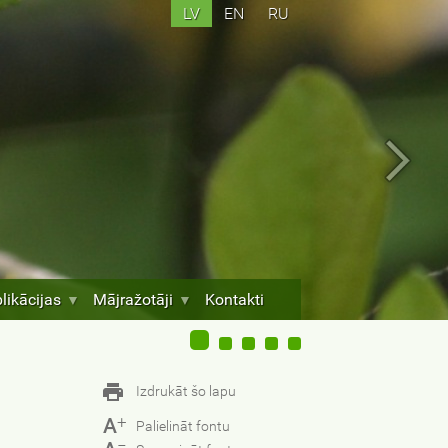
LV
EN
RU
likācijas
Mājražotāji
Kontakti
Izdrukāt šo lapu
+
A
Palielināt fontu
−