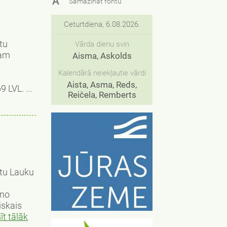
A
Samazināt fontu
Ceturtdiena, 6.08.2026.
tu
Vārda dienu svin
dam
Aisma, Askolds
Kalendārā neiekļautie vārdi
Aista, Asma, Reds,
 LVL. ...
Reičela, Remberts
rtu Lauku
 no
iskais
īt tālāk