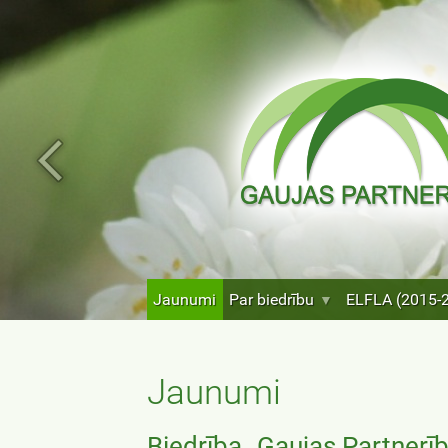
Jaunumi
Par biedrību
ELFLA (2015-
Jaunumi
Biedrība „Gaujas Partnerīb