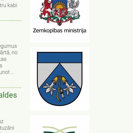
tru kabi
iegumus
ārtā, no
kas
s
not ...
aldes
uz
tuzāni