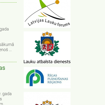
 gada
pasākumā
noš ...
as
9. gada
as
em