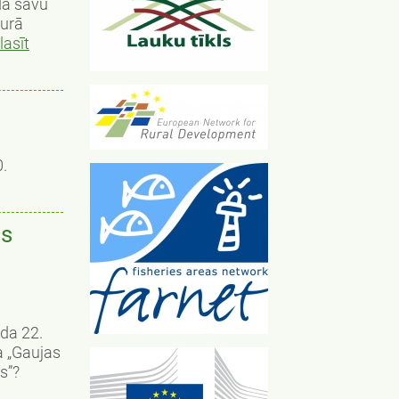
da savu
kurā
lasīt
0.
ēs
ada 22.
a „Gaujas
s”?