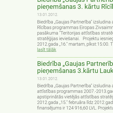
pieņemšanas 3. kārtu Rīc
13.01.2012.
Biedrība „Gaujas Partnerība" izsludin
Rīcības programmas Eiropas Zivsaimni
pasākuma "Teritorijas attīstības stratē
stratēģijas ieviešanai. Projektu iesn
2012.gada „16." martam, plkst:15:00. Tr
lasīt tālāk
Biedrība „Gaujas Partnerīb
pieņemšanas 3.kārtu Lauk
13.01.2012.
Biedrība „Gaujas Partnerība" izsludin
attīstības programmas 2007.-2013.gada
apstiprinātās vietējās attīstības stra
2012.gada „15." februāra līdz 2012.gad
finansējums ir 124 916,60 LVL. Projektu