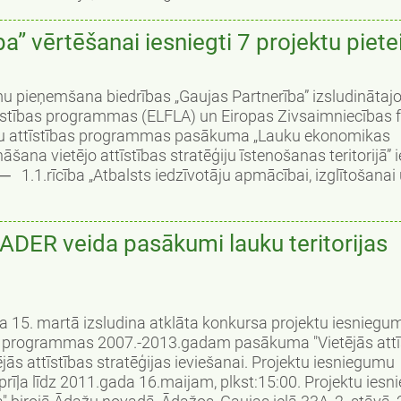
ba” vērtēšanai iesniegti 7 projektu piet
u pieņemšana biedrības „Gaujas Partnerība” izsludinātajo
tīstības programmas (ELFLA) un Eiropas Zivsaimniecības 
ku attīstības programmas pasākuma „Lauku ekonomikas
šana vietējo attīstības stratēģiju īstenošanas teritorijā” 
 ─ 1.1.rīcība „Atbalsts iedzīvotāju apmācībai, izglītošanai u
EADER veida pasākumi lauku teritorijas
da 15. martā izsludina atklāta konkursa projektu iesniegu
as programmas 2007.-2013.gadam pasākuma "Vietējās attī
ējās attīstības stratēģijas ieviešanai. Projektu iesniegumu
īļa līdz 2011.gada 16.maijam, plkst:15:00. Projektu iesn