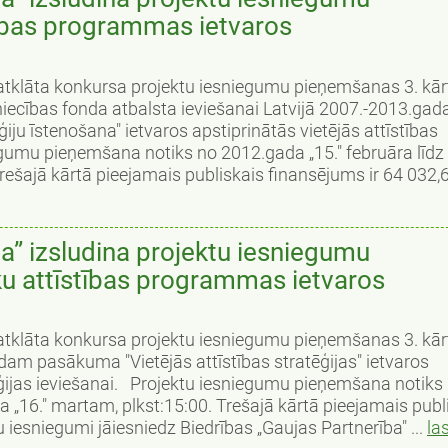
ības programmas ietvaros
a atklāta konkursa projektu iesniegumu pieņemšanas 3. kār
ecības fonda atbalsta ieviešanai Latvijā 2007.-2013.ga
ģiju īstenošana" ietvaros apstiprinātās vietējās attīstības
iegumu pieņemšana notiks no 2012.gada „15." februāra līdz
ešajā kārtā pieejamais publiskais finansējums ir 64 032,69
a” izsludina projektu iesniegumu
u attīstības programmas ietvaros
a atklāta konkursa projektu iesniegumu pieņemšanas 3. kā
m pasākuma "Vietējās attīstības stratēģijas" ietvaros
tēģijas ieviešanai. Projektu iesniegumu pieņemšana notiks
a „16." martam, plkst:15:00. Trešajā kārtā pieejamais publ
 iesniegumi jāiesniedz Biedrības „Gaujas Partnerība" ...
las