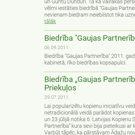
un Guntu Dunduri. Tā kā vairākas pers
vēlmi iestāties biedrībā "Gaujas Partn
nevienam biedram neiebilstot tika uzņem
tālāk
Biedrība "Gaujas Partnerīb
06.09.2011.
Biedrība "Gaujas Partnerība" 2011. gada
kabinetā, rīko biedrības kopsapulci.
Biedrība „Gaujas Partnerīb
Priekuļos
29.07.2011.
Lai popularizētu kopienu iniciatīvu vei
netradicionālā veidā parādot kopienas
un 23 jūlijā notika 6. Latvijas Kopienu
Partnerība” kura sevi bija pieteikusi
Varbūt tāpēc, ka pārstāvam Ādažu novada