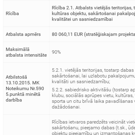
Rīcība
2.1.
Atbalsts vietējās teritorijas
Rīcība
kultūras objektu, sakārtošanai pakalpo
kvalitātei un sasniedzamībai
Atbalsta apmērs
80 060,11
EUR (stratēģiskajam projekt
Maksimālā
90%
atbalsta intensitāte
5.2.1. vietējās teritorijas, tostarp dabas
sakārtošanai, lai uzlabotu pakalpojum
Atbilstošā
kvalitāti un sasniedzamību;
13.10.2015. MK
Noteikumu Nr.590
5.2.2. sabiedrisko aktivitāšu (tostarp 
5.punktā minētā
klubu, sociālās aprūpes vietu, kultūras,
darbība
sporta un citu brīvā laika pavadīšanas 
dažādošanai.
Rīcības ietvaros paredzēts veicināt vietē
sakārtošanu, pieejamo dabas (t.sk., ūd
objektu pieejamību un izmantošanas kva