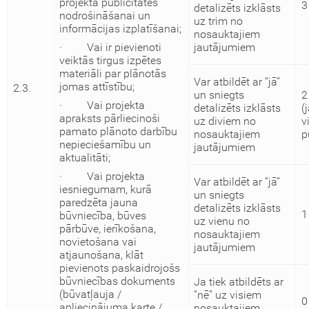
projekta publicitātes
3
detalizēts izklāsts
nodrošināšanai un
uz trim no
informācijas izplatīšanai;
nosauktajiem
jautājumiem
· Vai ir pievienoti
veiktās tirgus izpētes
materiāli par plānotās
Var atbildēt ar “jā”
jomas attīstību;
2.3.
un sniegts
2
· Vai projekta
detalizēts izklāsts
(
apraksts pārliecinoši
uz diviem no
v
pamato plānoto darbību
nosauktajiem
p
nepieciešamību un
jautājumiem
aktualitāti;
· Vai projekta
Var atbildēt ar “jā”
iesniegumam, kurā
un sniegts
paredzēta jauna
detalizēts izklāsts
1
būvniecība, būves
uz vienu no
pārbūve, ierīkošana,
nosauktajiem
novietošana vai
jautājumiem
atjaunošana, klāt
pievienots paskaidrojošs
būvniecības dokuments
Ja tiek atbildēts ar
(būvatļauja /
“nē” uz visiem
0
apliecinājuma karte /
nosauktajiem