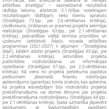
informācija, kas sniedzama saskaņā ar vietējās
attīstības stratēģiju” – sasniedzamā rezultatīvā
rādītāja lielums, atbilstoši 2.1.rīcībai noteiktajam
rezultatīvajam rādītājam; tiešo klientu apraksts
(Stratēģijas 73.lpp., pie 2.6.vērtēšanas kritērija);
cilvēkresursi, zināšanas un prasmes projekta sekmīgai
realizācijai (Stratēģijas 63.lpp., pie 2.1.vērtēšanas
kritērija); pašvaldības vidējā termiņa prioritātes un
uzdevumi (atbilstoši Ādažu novada attīstības
programmas (2021-2027) II sējumam –“Stratēģiska
daļa”), kādām atbilst projekts (Stratēģijas 65.lpp., pie
2.2.vērtēšanas kritērija); aktivitātes projekta
publicitātes nodrošināšanai un informācijas
izplatīšanai (Stratēģijas 67.lpp., pie 2.3.vērtēšanas
kritērija). Kā viens no projekta pieteikuma papildus
pielikumiem jāiesniedz finanšu institūcijas
apliecinājums (garantija), konta izraksts, kas apliecina,
ka projekta iesniedzējam būs nodrošināts projekta
priekšfinansējums vai domes lēmums par projekta
priekšfinansējuma nodrošināšanu (Stratēģijas 64.lpp.,
pie 2.1.vērtēšanas kritērija). Īpaša uzmanība jāpievērš
iepirkumiem, ar īpašumtiesībām saistītiem