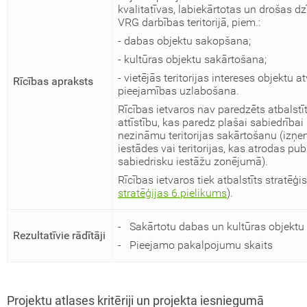
kvalitatīvas, labiekārtotas un drošas dz
VRG darbības teritorijā, piem.:
- dabas objektu sakopšana;
- kultūras objektu sakārtošana;
- vietējās teritorijas intereses objektu 
Rīcības apraksts
pieejamības uzlabošana.
Rīcības ietvaros nav paredzēts atbalstī
attīstību, kas paredz plašai sabiedrībai
nezināmu teritorijas sakārtošanu (izņem
iestādes vai teritorijas, kas atrodas pu
sabiedrisku iestāžu zonējumā).
Rīcības ietvaros tiek atbalstīts stratēģis
stratēģijas 6.pielikums
).
- Sakārtotu dabas un kultūras objektu 
Rezultatīvie rādītāji
- Pieejamo pakalpojumu skaits
Projektu atlases kritēriji un projekta iesniegumā