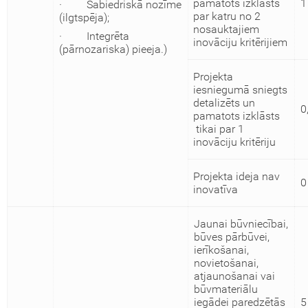
pamatots izklāsts
1
· Sabiedriskā nozīme
par katru no 2
(ilgtspēja);
nosauktajiem
· Integrēta
inovāciju kritērijiem
(pārnozariska) pieeja.)
Projekta
iesniegumā sniegts
detalizēts un
0
pamatots izklāsts
tikai par 1
inovāciju kritēriju
Projekta ideja nav
0
inovatīva
Jaunai būvniecībai,
būves pārbūvei,
ierīkošanai,
novietošanai,
atjaunošanai vai
būvmateriālu
iegādei paredzētās
5