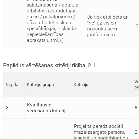
salīdzināšana / aptauja
atbilstoši izstrādātajai
preču / pakalpojumu /
Ja tiek atbildēts ar
būvdarbu tehniskajai
“nē” uz visiem
0
specifikācijai, ir skaidrs
nosauktajiem
nepieciešamības
jautājumiem
apraksts u.tml.).)
Papildus vērtēšanas kritēriji rīcībai 2.1.
Vē
Nr.p.k.
Kritēriju grupa
Kritērijs
pu
Kvalitatīvie
3.
8
vērtēšanas kritēriji
Projekts paredz sociāli
mazaizsargāto personu
2
iesaisti un nodarbinātību