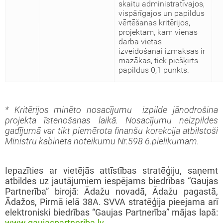
skaitu administratīvajos,
vispārīgajos un papildus
vērtēšanas kritērijos,
projektam, kam vienas
darba vietas
izveidošanai izmaksas ir
mazākas, tiek piešķirts
papildus 0,1 punkts.
* Kritērijos minēto nosacījumu izpilde jānodrošina
projekta īstenošanas laikā. Nosacījumu neizpildes
gadījumā var tikt piemērota finanšu korekcija atbilstoši
Ministru kabineta noteikumu Nr.598 6.pielikumam.
Iepazīties ar vietējās attīstības stratēģiju, saņemt
atbildes uz jautājumiem iespējams biedrības “Gaujas
Partnerība” birojā: Ādažu novadā, Ādažu pagastā,
Ādažos, Pirmā ielā 38A. SVVA stratēģija pieejama arī
elektroniski biedrības “Gaujas Partnerība” mājas lapā: