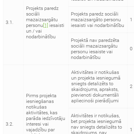
Projekts paredz
sociāli
Projekts paredz sociāli
mazaizsargātu
mazaizsargāto personu
1
3.1.
personu
[1]
iesaisti
iesaisti vai nodarbinātību
un / vai
nodarbinātību
Projektā nav paredzēta
sociāli mazaizsargātu
0
personu iesaiste vai
nodarbinātību
Aktivitātes ir notikušas
un projekta iesniegumā
sniegts detalizēts to
2
skaidrojums, apraksts,
pievienoti dokumentāli
Pirms projekta
apliecinoši pierādījumi
iesniegšanas
notikušas
aktivitātes, kas
Aktivitātes ir notikušas,
parāda iedzīvotāju
bet projekta iesniegumā
3.2.
interesi vai
nav sniegts detalizēts to
vajadzību par
1
skaidrojums, nav