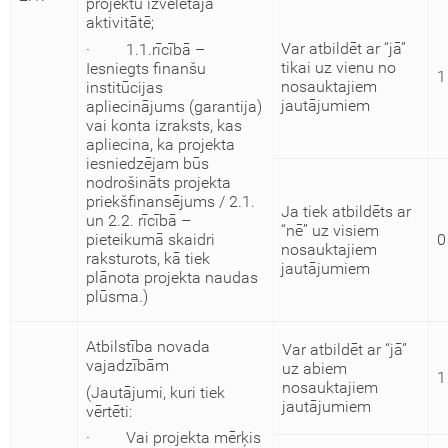
projektu izvēlētajā
aktivitātē;
Var atbildēt ar “jā”
· 1.1.rīcībā –
tikai uz vienu no
Iesniegts finanšu
1
nosauktajiem
institūcijas
jautājumiem
apliecinājums (garantija)
vai konta izraksts, kas
apliecina, ka projekta
iesniedzējam būs
nodrošināts projekta
priekšfinansējums / 2.1.
Ja tiek atbildēts ar
un 2.2. rīcībā –
“nē” uz visiem
0
pieteikumā skaidri
nosauktajiem
raksturots, kā tiek
jautājumiem
plānota projekta naudas
plūsma.)
Atbilstība novada
Var atbildēt ar “jā”
vajadzībām
uz abiem
1
nosauktajiem
(Jautājumi, kuri tiek
jautājumiem
vērtēti:
· Vai projekta mērķis