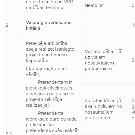
noteikto rīcību un VRG
Neatbilst
0
darbības teritoriju
Vispārīgie vērtēšanas
2.
1
kritēriji
Pieteicēja atbilstība,
spēja realizēt iesniegto
Var atbildēt ar “jā”
projektu un finanšu
uz visiem
3
kapacitāte
nosauktajiem
(Jautājumi, kuri tiek
jautājumiem
vērtēti:
· Pretendentam ir
pietiekoši cilvēkresursi,
zināšanas un prasmes
projekta sekmīgai
Var atbildēt ar “jā”
2
realizācijai;
tikai uz diviem no
(
nosauktajiem
v
· Pretendenta
jautājumiem
p
iepriekšējā darbība rada
pārliecību, ka
pretendents spēs realizēt
2.1.