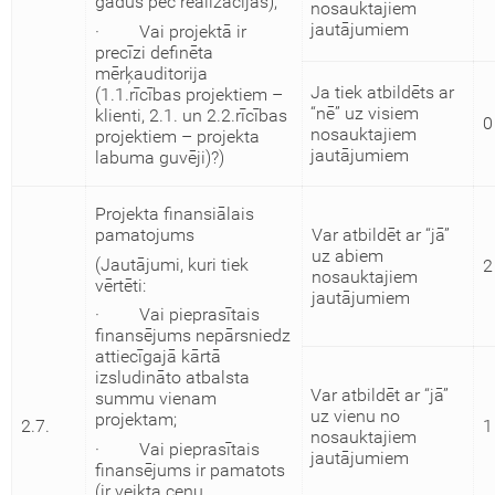
gadus pēc realizācijas);
nosauktajiem
jautājumiem
· Vai projektā ir
precīzi definēta
mērķauditorija
Ja tiek atbildēts ar
(1.1.rīcības projektiem –
“nē” uz visiem
klienti, 2.1. un 2.2.rīcības
0
nosauktajiem
projektiem – projekta
jautājumiem
labuma guvēji)?)
Projekta finansiālais
pamatojums
Var atbildēt ar “jā”
uz abiem
(Jautājumi, kuri tiek
2
nosauktajiem
vērtēti:
jautājumiem
· Vai pieprasītais
finansējums nepārsniedz
attiecīgajā kārtā
izsludināto atbalsta
Var atbildēt ar “jā”
summu vienam
uz vienu no
projektam;
2.7.
1
nosauktajiem
· Vai pieprasītais
jautājumiem
finansējums ir pamatots
(ir veikta cenu