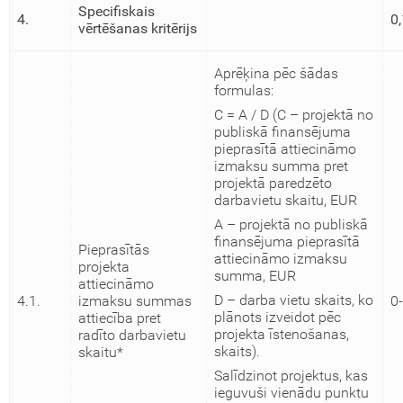
Specifiskais
4.
0,
vērtēšanas kritērijs
Aprēķina pēc šādas
formulas:
C = A / D (C – projektā no
publiskā finansējuma
pieprasītā attiecināmo
izmaksu summa pret
projektā paredzēto
darbavietu skaitu, EUR
A – projektā no publiskā
finansējuma pieprasītā
Pieprasītās
attiecināmo izmaksu
projekta
summa, EUR
attiecināmo
D – darba vietu skaits, ko
4.1.
izmaksu summas
0-
plānots izveidot pēc
attiecība pret
projekta īstenošanas,
radīto darbavietu
skaits).
skaitu*
Salīdzinot projektus, kas
ieguvuši vienādu punktu