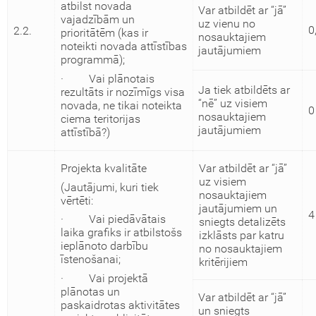
atbilst novada
Var atbildēt ar “jā”
vajadzībām un
uz vienu no
0
2.2.
prioritātēm (kas ir
nosauktajiem
noteikti novada attīstības
jautājumiem
programmā);
· Vai plānotais
Ja tiek atbildēts ar
rezultāts ir nozīmīgs visa
“nē” uz visiem
novada, ne tikai noteikta
0
nosauktajiem
ciema teritorijas
jautājumiem
attīstībā?)
Projekta kvalitāte
Var atbildēt ar “jā”
uz visiem
(Jautājumi, kuri tiek
nosauktajiem
vērtēti:
jautājumiem un
4
· Vai piedāvātais
sniegts detalizēts
laika grafiks ir atbilstošs
izklāsts par katru
ieplānoto darbību
no nosauktajiem
īstenošanai;
kritērijiem
· Vai projektā
plānotas un
Var atbildēt ar “jā”
paskaidrotas aktivitātes
un sniegts