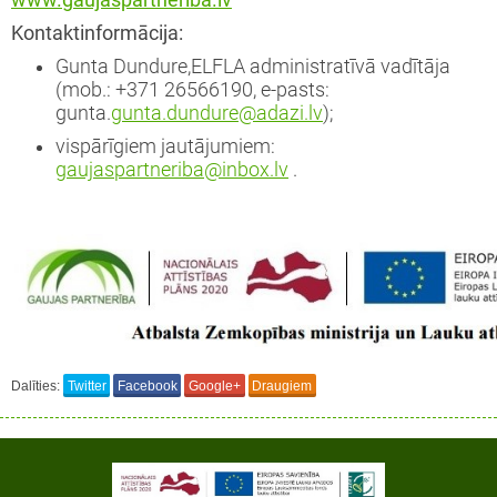
www.gaujaspartneriba.lv
Kontaktinformācija:
Gunta Dundure,ELFLA administratīvā vadītāja
(mob.: +371 26566190, e-pasts:
gunta.
gunta.dundure@adazi.lv
);
vispārīgiem jautājumiem:
gaujaspartneriba@inbox.lv
.
Dalīties:
Twitter
Facebook
Google+
Draugiem