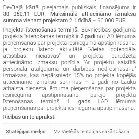
Devītajā kārtā pieejamais publiskais finansējums ir
80 060,11 EUR.
Maksimālā attiecināmo izmaksu
summa vienam projektam
2.1.rīcībā – 90 000 EUR.
Projekta īstenošanas termiņš.
Būvniecības gadījumā
projekta īstenošanas termiņš ir
2 gadi
no LAD lēmuma
pieņemšanas par projekta iesnieguma apstiprināšanu;
ja projektu īsteno aktivitātē “Vietas potenciāla
attīstības iniciatīvas” un projektā paredzēta
attiecināmo izmaksu pozīcija “Ar projektu saistītā
personāla atalgojuma un darbības nodrošināšana”
izmaksas, kas nepārsniedz 15% no projekta kopējās
attiecināmo izmaksu summas – 2 gadi no Lauku
atbalsta dienesta lēmuma pieņemšanas par projekta
iesnieguma apstiprināšanu; pārējo projektu
īstenošanas termiņš
1 gads
LAD lēmuma
pieņemšanas par projekta iesnieguma apstiprināšanu.
Rīcības un to apraksti
Stratēģijas mērķis
M2 Vietējās teritorijas sakārtošana