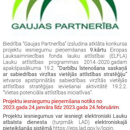
iprinātie projekti
jekts: “LEADER pieejas īstenošana 2009-
taktinformācija un rekvizīti
rtā apstiprinātie projekti
3 (ELFLA)”
noteikumi
rības projekti
jekts: “LEADER pieejas īstenošana 2009-
jektu iesniegumu veidlapas
3 (EZF)”
 semināri
Biedrība “Gaujas Partnerība” izsludina atklāta konkursa
līnijas
projektu iesniegumu pieņemšanas
9
.kārtu
Eiropas
Lauksaimniecības fonda lauku attīstībai (ELFLA)
ormatīvie semināri
Lauku attīstības programmas 2014.-2020.gadam
apakšpasākuma 19.2.
“Darbību īstenošana saskaņā
ar sabiedrības virzītas vietējās attīstības stratēģiju”
jektu iesniegumu vērtēšanas rezultāti
ietvaros apstiprinātās sabiedrības virzītās vietējās
attīstības stratēģijas ieviešanai aktivitātē 19.2.2.
“Vietas potenciāla attīstības iniciatīvas”.
Projektu iesniegumu pieņemšana notiks
no
2023.gada 24.janvāra līdz 2023.gada 24.februārim
.
Projektu iesniegumus var iesniegt
elektroniski Lauku
atbalsta dienesta
(turpmāk LAD)
elektroniskajā
pieteikšanās sistēmā
https://eps.lad.gov.lv/login.