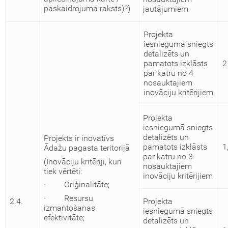
paskaidrojuma raksts)?)
jautājumiem
Projekta
iesniegumā sniegts
detalizēts un
pamatots izklāsts
2
par katru no 4
nosauktajiem
inovāciju kritērijiem
Projekta
iesniegumā sniegts
detalizēts un
Projekts ir inovatīvs
pamatots izklāsts
1
Ādažu pagasta teritorijā
par katru no 3
(Inovāciju kritēriji, kuri
nosauktajiem
tiek vērtēti:
inovāciju kritērijiem
· Oriģinalitāte;
· Resursu
2.4.
Projekta
izmantošanas
iesniegumā sniegts
efektivitāte;
detalizēts un