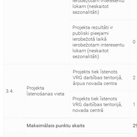
ierobežotam interesentu
lokam (neskaitot
sezonalitāti)
Projekta rezultāti ir
publiski pieejami
ierobežotā laikā
0
ierobežotam interesentu
lokam (neskaitot
sezonalitāti)
Projekts tiek īstenots
VRG darbības teritorijā,
2
ārpus novada centra
Projekta
3.4.
īstenošanas vieta
Projekts tiek īstenots
VRG darbības teritorijā,
1
novada centrā
Maksimālais punktu skaits
2