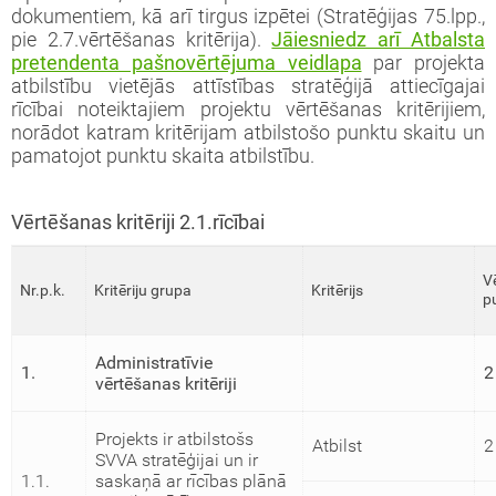
dokumentiem, kā arī tirgus izpētei (Stratēģijas 75.lpp.,
pie 2.7.vērtēšanas kritērija).
Jāiesniedz arī Atbalsta
pretendenta pašnovērtējuma veidlapa
par projekta
atbilstību vietējās attīstības stratēģijā attiecīgajai
rīcībai noteiktajiem projektu vērtēšanas kritērijiem,
norādot katram kritērijam atbilstošo punktu skaitu un
pamatojot punktu skaita atbilstību.
Vērtēšanas kritēriji 2.1.rīcībai
V
Nr.p.k.
Kritēriju grupa
Kritērijs
p
Administratīvie
1.
2
vērtēšanas kritēriji
Projekts ir atbilstošs
Atbilst
2
SVVA stratēģijai un ir
1.1.
saskaņā ar rīcības plānā