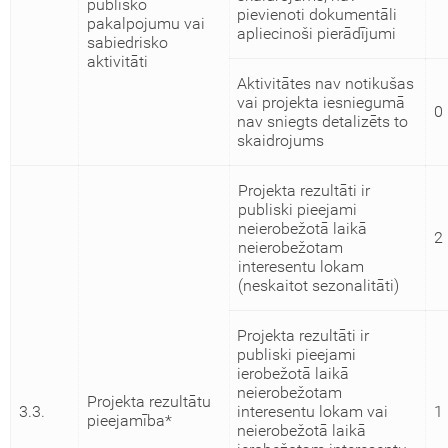
publisko
pievienoti dokumentāli
pakalpojumu vai
apliecinoši pierādījumi
sabiedrisko
aktivitāti
Aktivitātes nav notikušas
vai projekta iesniegumā
0
nav sniegts detalizēts to
skaidrojums
Projekta rezultāti ir
publiski pieejami
neierobežotā laikā
2
neierobežotam
interesentu lokam
(neskaitot sezonalitāti)
Projekta rezultāti ir
publiski pieejami
ierobežotā laikā
neierobežotam
Projekta rezultātu
3.3.
interesentu lokam vai
1
pieejamība*
neierobežotā laikā