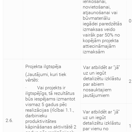
ierīkošanai,
novietošanai,
atjaunošanai vai
būvmateriālu
0
iegādei paredzētās
izmaksas veido
vairāk par 50% no
kopējām projekta
attiecināmajām
izmaksām
Projekta ilgtspēja
Var atbildēt ar “jā”
uz un iegūt
(Jautājumi, kuri tiek
detalizētu izklāstu
vērtēti:
2
par abiem
· Vai projekts ir
nosauktajiem
ilgtspējīgs, tā rezultātus
jautājumiem
būs iespējams izmantot
vismaz 5 gadus pēc
realizācijas (rīcībai 1.1.,
Var atbildēt ar “jā”
darbinieku
uz un iegūt
2.6.
produktivitātes
detalizētu izklāstu
1
kāpināšanas aktivitātē 2
par vienu no