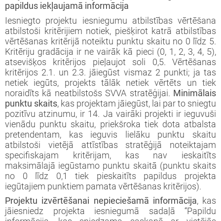
papildus iekļaujamā
informācija
Iesniegto projektu iesniegumu atbilstības vērtēšana
atbilstoši kritērijiem notiek, piešķirot katrā atbilstības
vērtēšanas kritērijā noteiktu punktu skaitu no 0 līdz 5.
Kritēriju gradācija ir ne vairāk kā pieci (0, 1, 2, 3, 4, 5),
atsevišķos kritērijos pieļaujot soli 0,5. Vērtēšanas
kritērijos 2.1. un 2.3. jāiegūst vismaz 2 punkti; ja tas
netiek iegūts, projekts tālāk netiek vērtēts un tiek
noraidīts kā neatbilstošs SVVA stratēģijai.
Minimālais
punktu skaits
, kas projektam jāiegūst, lai par to sniegtu
pozitīvu atzinumu, ir 14. Ja vairāki projekti ir ieguvuši
vienādu punktu skaitu, priekšroka tiek dota atbalsta
pretendentam, kas ieguvis lielāku punktu skaitu
atbilstoši vietējā attīstības stratēģijā noteiktajam
specifiskajam kritērijam, kas nav ieskaitīts
maksimālajā iegūstamo punktu skaitā (punktu skaits
no 0 līdz 0,1 tiek pieskaitīts papildus projekta
iegūtajiem punktiem pamata vērtēšanas kritērijos).
Projektu izvērtēšanai nepieciešamā informācija
, kas
jāiesniedz projekta iesniegumā sadaļā “Papildu