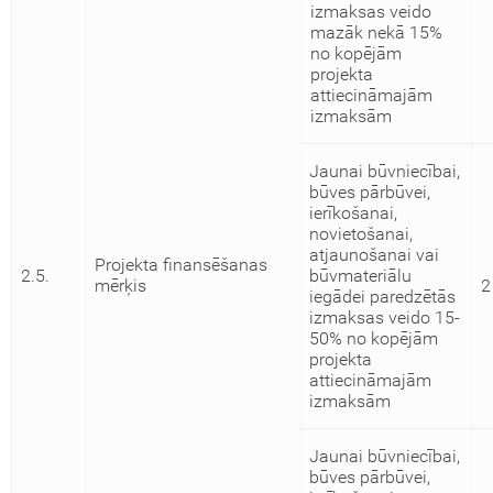
izmaksas veido
mazāk nekā 15%
no kopējām
projekta
attiecināmajām
izmaksām
Jaunai būvniecībai,
būves pārbūvei,
ierīkošanai,
novietošanai,
atjaunošanai vai
Projekta finansēšanas
2.5.
būvmateriālu
mērķis
2
iegādei paredzētās
izmaksas veido 15-
50% no kopējām
projekta
attiecināmajām
izmaksām
Jaunai būvniecībai,
būves pārbūvei,