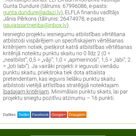
Gunta Dundure (tālrunis: 67996086, e-pasts:
gunta.dundure@adazi.lv
), ELFLA finanšu vadītājs
Jānis Pērkons (tālrunis: 26474978, e-pasts:
gaujaspartneriba@inbox.lv
).
Iesniegto projektu iesniegumu atbilstības vērtēšana
atbilstoši vispārējiem un specifiskajiem vērtēšanas
kritērijiem notiek, piešķirot katrā atbilstības vērtēšanas
kritērijā noteiktu punktu skaitu no 0 līdz 2 (0 =
„neatbilst”; 0,5 = „vāji”; 1,0 = „apmierinoši”; 1,5 = „labi”; 2
= „ļoti labi”). Ja vairāki projekti ir ieguvuši vienādu
punktu skaitu, priekšroka tiek dota atbalsta
pretendentam, kas ieguvis lielāku punktu skaitu
atbilstoši vietējā attīstības stratēģijā noteiktajam
īpašajam kritērijam
. Minimālais punktu skaits, lai par
projektu sniegtu pozitīvu atzinumu – 16 punkti.
Dalīties:
Twitter
Facebook
Google+
Draugiem