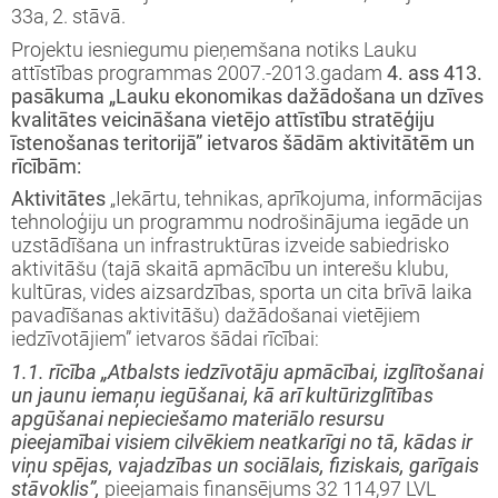
33a, 2. stāvā.
Projektu iesniegumu pieņemšana notiks
Lauku
attīstības programmas 2007.-2013.gadam
4. ass 413.
pasākuma „Lauku ekonomikas dažādošana un dzīves
kvalitātes veicināšana vietējo attīstību stratēģiju
īstenošanas teritorijā” ietvaros šādām aktivitātēm un
rīcībām:
Aktivitātes
„Iekārtu, tehnikas, aprīkojuma, informācijas
tehnoloģiju un pro­grammu nodrošinājuma iegāde un
uzstādīšana un infrastruktūras izveide sabiedrisko
aktivitāšu (tajā skaitā apmācību un interešu klubu,
kultūras, vides aizsardzības, sporta un cita brīvā laika
pavadīšanas aktivitāšu) dažādošanai vietējiem
iedzīvotājiem” ietvaros šādai rīcībai:
1.1. rīcība „Atbalsts iedzīvotāju apmācībai, izglītošanai
un jaunu iemaņu iegūšanai, kā arī kultūrizglītības
apgūšanai nepieciešamo materiālo resursu
pieejamībai visiem cilvēkiem neatkarīgi no tā, kādas ir
viņu spējas, vajadzības un sociālais, fiziskais, garīgais
stāvoklis”,
pieejamais finansējums 32 114,97 LVL