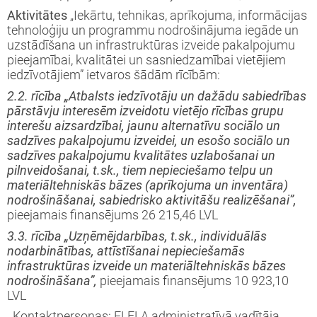
Aktivitātes
„Iekārtu, tehnikas, aprīkojuma, informācijas
tehnoloģiju un program­mu nodrošinājuma iegāde un
uzstādīšana un infrastruktūras izveide pakalpojumu
pieejamībai, kvalitātei un sasniedzamībai vietējiem
iedzīvotājiem” ietvaros šādām rīcībām:
2.2. rīcība „Atbalsts iedzīvotāju un dažādu sabiedrības
pārstāvju interesēm izveidotu vietējo rīcības grupu
interešu aizsardzībai, jaunu alternatīvu sociālo un
sadzīves pakalpojumu izveidei, un esošo sociālo un
sadzīves pakalpojumu kvalitātes uzlabošanai un
pilnveidošanai, t.sk., tiem nepieciešamo telpu un
materiāltehniskās bāzes (aprīkojuma un inventāra)
nodrošināšanai, sabiedrisko aktivitāšu realizēšanai”,
pieejamais finansējums 26 215,46 LVL
3.3. rīcība „Uzņēmējdarbības, t.sk., individuālās
nodarbinātības, attīstīšanai nepieciešamās
infrastruktūras izveide un materiāltehniskās bāzes
nodrošināšana”,
pieejamais finansējums 10 923,10
LVL
. Kontaktpersonas: ELFLA administratīvā vadītāja