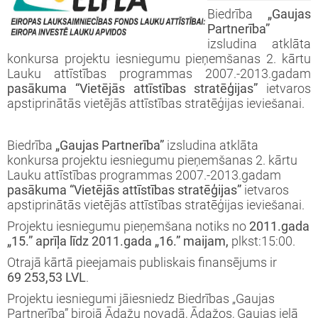
iprinātie projekti
Biedrība
„Gaujas
jekts: “LEADER pieejas īstenošana 2009-
taktinformācija un rekvizīti
rtā apstiprinātie projekti
Partnerība”
3 (ELFLA)”
noteikumi
izsludina atklāta
konkursa projektu iesniegumu pieņemšanas 2. kārtu
rības projekti
Lauku attīstības programmas 2007.-2013.gadam
jekts: “LEADER pieejas īstenošana 2009-
jektu iesniegumu veidlapas
pasākuma “Vietējās attīstības stratēģijas”
ietvaros
3 (EZF)”
 semināri
apstiprinātās vietējās attīstības stratēģijas ieviešanai.
līnijas
Biedrība
„Gaujas Partnerība”
izsludina atklāta
ormatīvie semināri
konkursa projektu iesniegumu pieņemšanas 2. kārtu
Lauku attīstības programmas 2007.-2013.gadam
jektu iesniegumu vērtēšanas rezultāti
pasākuma “Vietējās attīstības stratēģijas”
ietvaros
apstiprinātās vietējās attīstības stratēģijas ieviešanai.
Projektu iesniegumu pieņemšana notiks no
2011.gada
„15.” aprīļa līdz 2011.gada „16.” maijam,
plkst:15:00.
Otrajā kārtā pieejamais publiskais finansējums ir
69 253,53 LVL
.
Projektu iesniegumi jāiesniedz Biedrības „Gaujas
Partnerība” birojā Ādažu novadā, Ādažos, Gaujas ielā