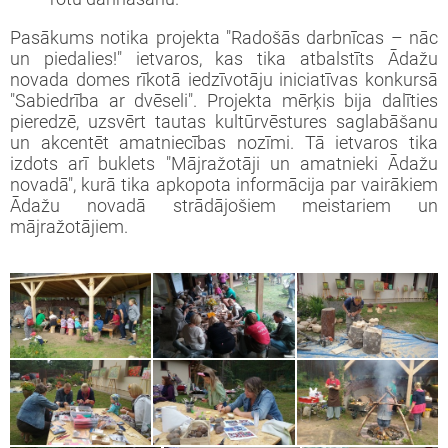
iprinātie projekti
jekts: “LEADER pieejas īstenošana 2009-
taktinformācija un rekvizīti
rtā apstiprinātie projekti
Pasākums notika projekta "Radošās darbnīcas – nāc
3 (ELFLA)”
noteikumi
un piedalies!" ietvaros, kas tika atbalstīts Ādažu
novada domes rīkotā iedzīvotāju iniciatīvas konkursā
rības projekti
"Sabiedrība ar dvēseli". Projekta mērķis bija dalīties
jekts: “LEADER pieejas īstenošana 2009-
jektu iesniegumu veidlapas
pieredzē, uzsvērt tautas kultūrvēstures saglabāšanu
3 (EZF)”
 semināri
un akcentēt amatniecības nozīmi. Tā ietvaros tika
līnijas
izdots arī buklets "Mājražotāji un amatnieki Ādažu
novadā", kurā tika apkopota informācija par vairākiem
Ādažu novadā strādājošiem meistariem un
ormatīvie semināri
mājražotājiem.
jektu iesniegumu vērtēšanas rezultāti