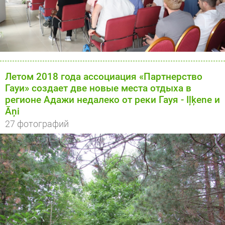
Летом 2018 года aссоциация «Партнерство
Гауи» создает две новые местa отдыха в
регионе Адажи недалеко от реки Гауя - Iļķene и
Āņi
27 фотографий