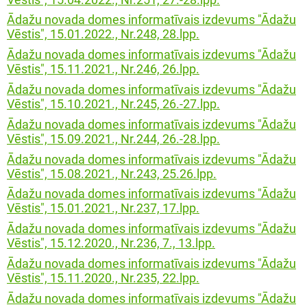
iprinātie projekti
Ādažu novada domes informatīvais izdevums "Ādažu
jekts: “LEADER pieejas īstenošana 2009-
taktinformācija un rekvizīti
rtā apstiprinātie projekti
Vēstis", 15.01.2022., Nr.248, 28.lpp.
3 (ELFLA)”
noteikumi
Ādažu novada domes informatīvais izdevums "Ādažu
rības projekti
Vēstis", 15.11.2021., Nr.246, 26.lpp.
jekts: “LEADER pieejas īstenošana 2009-
jektu iesniegumu veidlapas
3 (EZF)”
Ādažu novada domes informatīvais izdevums "Ādažu
 semināri
Vēstis", 15.10.2021., Nr.245, 26.-27.lpp.
līnijas
Ādažu novada domes informatīvais izdevums "Ādažu
Vēstis", 15.09.2021., Nr.244, 26.-28.lpp.
ormatīvie semināri
Ādažu novada domes informatīvais izdevums "Ādažu
Vēstis", 15.08.2021., Nr.243, 25.26.lpp.
jektu iesniegumu vērtēšanas rezultāti
Ādažu novada domes informatīvais izdevums "Ādažu
Vēstis", 15.01.2021., Nr.237, 17.lpp.
Ādažu novada domes informatīvais izdevums "Ādažu
Vēstis", 15.12.2020., Nr.236, 7., 13.lpp.
Ādažu novada domes informatīvais izdevums "Ādažu
Vēstis", 15.11.2020., Nr.235, 22.lpp.
Ādažu novada domes informatīvais izdevums "Ādažu