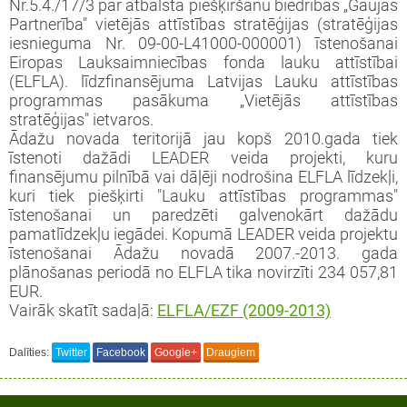
iprinātie projekti
Nr.5.4./17/3 par atbalsta piešķiršanu biedrības „Gaujas
Partnerība" vietējās attīstības stratēģijas (stratēģijas
jekts: “LEADER pieejas īstenošana 2009-
taktinformācija un rekvizīti
rtā apstiprinātie projekti
iesnieguma Nr. 09-00-L41000-000001) īstenošanai
3 (ELFLA)”
noteikumi
Eiropas Lauksaimniecības fonda lauku attīstībai
rības projekti
(ELFLA). līdzfinansējuma Latvijas Lauku attīstības
jekts: “LEADER pieejas īstenošana 2009-
jektu iesniegumu veidlapas
programmas pasākuma „Vietējās attīstības
3 (EZF)”
stratēģijas" ietvaros.
 semināri
Ādažu novada teritorijā jau kopš 2010.gada tiek
līnijas
īstenoti dažādi LEADER veida projekti, kuru
finansējumu pilnībā vai dāļēji nodrošina ELFLA līdzekļi,
ormatīvie semināri
kuri tiek piešķirti "Lauku attīstības programmas"
īstenošanai un paredzēti galvenokārt dažādu
pamatlīdzekļu iegādei. Kopumā LEADER veida projektu
jektu iesniegumu vērtēšanas rezultāti
īstenošanai Ādažu novadā 2007.-2013. gada
plānošanas periodā no ELFLA tika novirzīti 234 057,81
EUR.
Vairāk skatīt sadaļā:
ELFLA/EZF (2009-2013)
Dalīties:
Twitter
Facebook
Google+
Draugiem