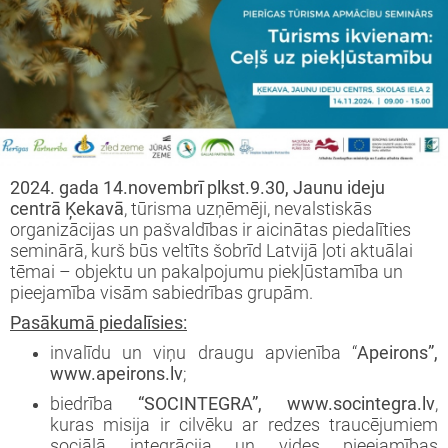
iprinātie projekti
jekts: “LEADER pieejas īstenošana 2009-
taktinformācija un rekvizīti
rtā apstiprinātie projekti
3 (ELFLA)”
noteikumi
rības projekti
jekts: “LEADER pieejas īstenošana 2009-
jektu iesniegumu veidlapas
3 (EZF)”
 semināri
līnijas
2024. gada 14.novembrī plkst.9.30, Jaunu ideju
ormatīvie semināri
centrā Ķekavā
, tūrisma uzņēmēji, nevalstiskās
organizācijas un pašvaldības ir aicinātas piedalīties
seminārā, kurš būs veltīts šobrīd Latvijā ļoti aktuālai
jektu iesniegumu vērtēšanas rezultāti
tēmai – objektu un pakalpojumu piekļūstamība un
pieejamība visām sabiedrības grupām.
Pasākumā piedalīsies:
invalīdu un viņu draugu apvienība “
Apeirons”,
www.apeirons.lv
;
biedrība
“SOCINTEGRA”, www.socintegra.lv
,
kuras misija ir cilvēku ar redzes traucējumiem
sociālā integrācija un vides pieejamības