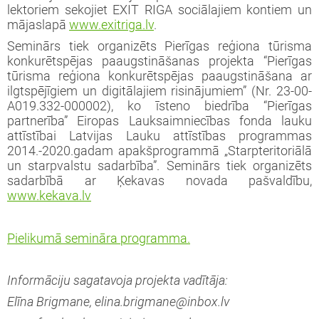
lektoriem sekojiet EXIT RIGA sociālajiem kontiem un
mājaslapā
www.exitriga.lv
.
Seminārs tiek organizēts Pierīgas reģiona tūrisma
konkurētspējas paaugstināšanas projekta “Pierīgas
tūrisma reģiona konkurētspējas paaugstināšana ar
ilgtspējīgiem un digitālajiem risinājumiem” (Nr. 23-00-
A019.332-000002), ko īsteno biedrība “Pierīgas
partnerība” Eiropas Lauksaimniecības fonda lauku
attīstībai Latvijas Lauku attīstības programmas
2014.-2020.gadam apakšprogrammā „Starpteritoriālā
un starpvalstu sadarbība”. Seminārs tiek organizēts
sadarbībā ar Ķekavas novada pašvaldību,
www.kekava.lv
Pielikumā semināra programma.
Informāciju sagatavoja projekta vadītāja:
Elīna Brigmane, elina.brigmane@inbox.lv