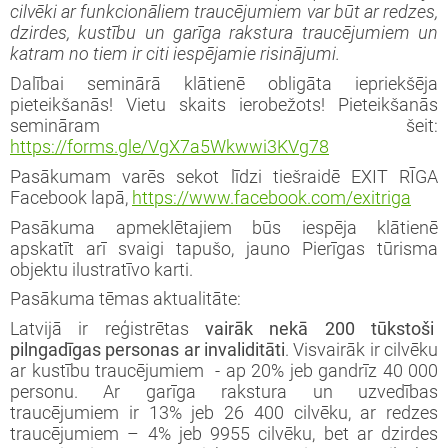
cilvēki ar funkcionāliem traucējumiem var būt ar redzes,
dzirdes, kustību un garīga rakstura traucējumiem un
katram no tiem ir citi iespējamie risinājumi.
Dalībai seminārā klātienē obligāta iepriekšēja
pieteikšanās! Vietu skaits ierobežots! Pieteikšanās
semināram šeit:
https://forms.gle/VgX7a5Wkwwi3KVg78
Pasākumam varēs sekot līdzi tiešraidē EXIT RĪGA
Facebook lapā,
https://www.facebook.com/exitriga
Pasākuma apmeklētajiem būs iespēja klātienē
apskatīt arī svaigi tapušo, jauno Pierīgas tūrisma
objektu ilustratīvo karti.
Pasākuma tēmas aktualitāte:
Latvijā ir reģistrētas
vairāk nekā 200 tūkstoši
pilngadīgas personas ar invaliditāti
. Visvairāk ir cilvēku
ar kustību traucējumiem - ap 20% jeb gandrīz 40 000
personu. Ar garīga rakstura un uzvedības
traucējumiem ir 13% jeb 26 400 cilvēku, ar redzes
traucējumiem – 4% jeb 9955 cilvēku, bet ar dzirdes