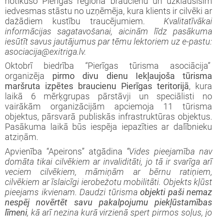
notikušo Pierīgas reģiona braucienu un uzklausīsim
iedvesmas stāstu no uzņēmēja, kura klients ir cilvēki ar
dažādiem kustību traucējumiem.
Kvalitatīvākai
informācijas sagatavošanai, aicinām līdz pasākuma
iesūtīt savus jautājumus par tēmu lektoriem uz e-pastu:
asociacija@exitriga.lv.
Oktobrī biedrība “Pierīgas tūrisma asociācija”
organizēja
pirmo divu dienu Iekļaujoša tūrisma
maršruta izpētes braucienu
Pierīgas teritorijā
, kura
laikā 6 mērķgrupas pārstāvji un speciālisti no
vairākām organizācijām apciemoja 11 tūrisma
objektus, pārsvarā publiskās infrastruktūras objektus.
Pasākuma laikā būs iespēja iepazīties ar dalībnieku
atziņām.
Apvienība “Apeirons” atgādina
“Vides pieejamība nav
domāta tikai cilvēkiem ar invaliditāti, jo tā ir svarīga arī
veciem cilvēkiem, māmiņām ar bērnu ratiņiem,
cilvēkiem ar īslaicīgi ierobežotu mobilitāti. Objekts kļūst
pieejams ikvienam. Daudzi tūrisma
objekti paši nemaz
nespēj novērtēt savu pakalpojumu piekļūstamības
līmeni
, kā arī nezina kurā virzienā spert pirmos soļus, jo