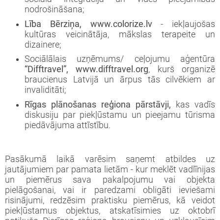
nodrošināšana;
Lība Bērziņa, www.colorize.lv
- iekļaujošas
kultūras veicinātāja, mākslas terapeite un
dizainere;
Sociālālais uzņēmums/ ceļojumu aģentūra
“Difftravel”, www.difftravel.org
, kurš organizē
braucienus Latvijā un ārpus tās cilvēkiem ar
invaliditāti;
Rīgas plānošanas reģiona pārstāvji,
kas vadīs
diskusiju par piekļūstamu un pieejamu tūrisma
piedāvājuma attīstību.
Pasākumā laikā varēsim saņemt atbildes uz
jautājumiem par pamata lietām - kur meklēt vadlīnijas
un piemērus sava pakalpojumu vai objekta
pielāgošanai, vai ir paredzami obligāti ieviešami
risinājumi, redzēsim praktisku piemērus, kā veidot
piekļūstamus objektus, atskatīsimies uz oktobrī