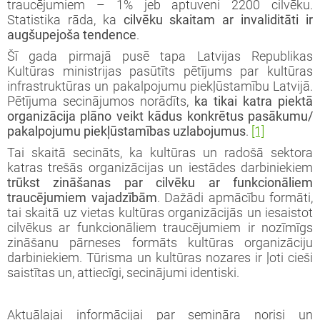
traucējumiem – 1% jeb aptuveni 2200 cilvēku.
Statistika rāda, ka
cilvēku skaitam ar invaliditāti ir
augšupejoša tendence
.
Šī gada pirmajā pusē tapa Latvijas Republikas
Kultūras ministrijas pasūtīts pētījums par kultūras
infrastruktūras un pakalpojumu piekļūstamību Latvijā.
Pētījuma secinājumos norādīts,
ka tikai katra piektā
organizācija plāno veikt kādus konkrētus pasākumu/
pakalpojumu piekļūstamības uzlabojumus
.
[1]
Tai skaitā secināts, ka kultūras un radošā sektora
katras trešās organizācijas un iestādes darbiniekiem
trūkst zināšanas par cilvēku ar funkcionāliem
traucējumiem vajadzībām
. Dažādi apmācību formāti,
tai skaitā uz vietas kultūras organizācijās un iesaistot
cilvēkus ar funkcionāliem traucējumiem ir nozīmīgs
zināšanu pārneses formāts kultūras organizāciju
darbiniekiem. Tūrisma un kultūras nozares ir ļoti cieši
saistītas un, attiecīgi, secinājumi identiski.
Aktuālajai informācijai par semināra norisi un