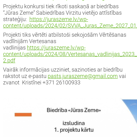
Projektu konkursi tiek rīkoti saskaņā ar biedrības
“Jūras Zeme” Sabiedrības Virzitu vietējo attīstības
strateģiju:
https://juraszeme.lv/wp-
content/uploads/2024/02/SVVA_Juras_Zeme_2027_01
Projekti tiks vērtēti atbilstoši sekojošām Vērtēšanas
vadlīnijām Vertesanas
vadlinijas
https://juraszeme.lv/wp-
content/uploads/2024/08/Vertesanas_vadlinijas_2023
2.pdf
Vairāk informācijas uzziniet, sazinoties ar biedrību
rakstot uz e-pastu
pasts.juraszeme@gmail.com
vai
zvanot Kristīnei +371 26100933