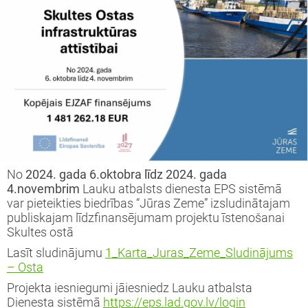
iprinātie projekti
jekts: “LEADER pieejas īstenošana 2009-
taktinformācija un rekvizīti
rtā apstiprinātie projekti
3 (ELFLA)”
noteikumi
rības projekti
jekts: “LEADER pieejas īstenošana 2009-
jektu iesniegumu veidlapas
3 (EZF)”
 semināri
līnijas
ormatīvie semināri
No
2024. gada 6.oktobra līdz 2024. gada
jektu iesniegumu vērtēšanas rezultāti
4.novembrim
Lauku atbalsts dienesta EPS sistēmā
var pieteikties biedrības “Jūras Zeme” izsludinātajam
publiskajam līdzfinansējumam projektu īstenošanai
Skultes ostā
Lasīt sludinājumu
1_Karta_Juras_Zeme_Sludinājums
– Osta
Projekta iesniegumi jāiesniedz Lauku atbalsta
Dienesta sistēmā
https://eps.lad.gov.lv/login