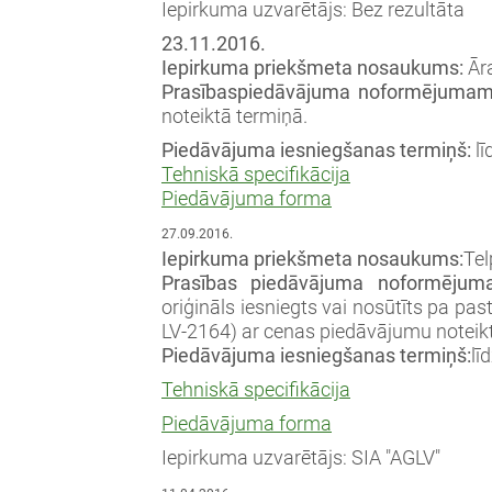
Iepirkuma uzvarētājs: Bez rezultāta
23.11.2016.
Iepirkuma priekšmeta nosaukums:
Āra
Prasības
piedāvājuma noformējumam
noteiktā termiņā.
Piedāvājuma iesniegšanas termiņš:
lī
Tehniskā specifikācija
Piedāvājuma forma
27.09.2016.
Iepirkuma priekšmeta nosaukums:
Tel
Prasības piedāvājuma noformējum
oriģināls iesniegts vai nosūtīts pa pas
LV-2164) ar cenas piedāvājumu noteik
Piedāvājuma iesniegšanas termiņš:
lī
Tehniskā specifikācija
Piedāvājuma forma
Iepirkuma uzvarētājs: SIA "AGLV"