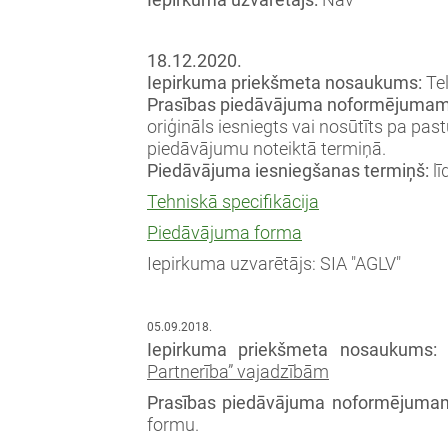
18.12.2020.
Iepirkuma priekšmeta nosaukums:
Te
Prasības piedāvājuma noformējumam
oriģināls iesniegts vai nosūtīts pa pas
piedāvājumu noteiktā termiņā.
Piedāvājuma iesniegšanas termiņš:
lī
Tehniskā specifikācija
Piedāvājuma forma
Iepirkuma uzvarētājs: SIA "AGLV"
05.09.2018.
Iepirkuma priekšmeta nosaukums:
Partnerība” vajadzībām
Prasības piedāvājuma noformējuma
formu.