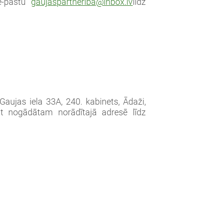
 e-pastu
gaujaspartneriba@inbox.lv
līdz
Gaujas iela 33A, 240. kabinets, Ādaži,
ūt nogādātam norādītajā adresē līdz