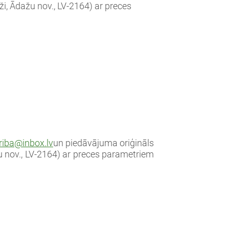
ži, Ādažu nov., LV-2164) ar preces
riba@inbox.lv
un piedāvājuma oriģināls
u nov., LV-2164
) ar preces parametriem