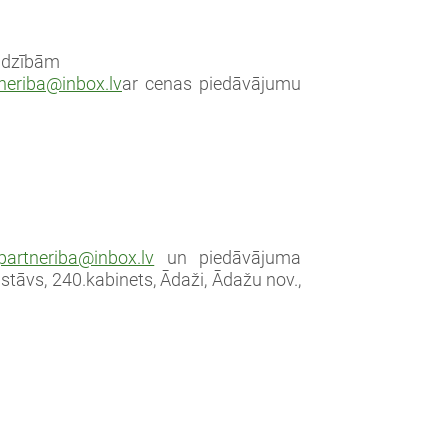
jadzībām
neriba@inbox.lv
ar cenas piedāvājumu
partneriba@inbox.lv
un piedāvājuma
 stāvs, 240.kabinets, Ādaži, Ādažu nov.,