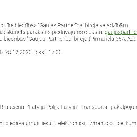
lpu īre biedrības "Gaujas Partnerība" biroja vajadzībām
:
Ieskanēts parakstīts piedāvājums e-pastā:
gaujaspartne
tu biedrības "Gaujas Partnerība" birojā (Pirmā iela 38A, Ād
dz 28.12.2020. plkst. 17:00
Brauciena “Latvija-Polija-Latvija” transporta pakalpo
m:
piedāvājumus iesūtīt elektroniski, izmantojot pielik