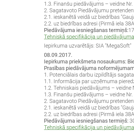
1.3. Finanšu piedāvājums – veidne Nr. 3
2. Sagatavoto Piedāvājumu pretendent
2.1. ieskanētā veidā uz biedrības "Gau
2.2. uz biedrības adresi (Pirmā iela 38A
Piedāvājuma iesniegšanas termiņš:
17
Tehniskā specifikācija un piedāvājum
Iepirkuma uzvarētājs: SIA "MegaSoft"
08.09.2017.
Iepirkuma priekšmeta nosaukums: Bied
Prasības piedāvājuma noformējumam
1. Potenciālais darbu izpildītājs saga
1.1. Informācija par uzņēmuma pieredzi
1.2. Tehniskais piedāvājums – veidne N
1.3. Finanšu piedāvājums – veidne Nr. 3
2. Sagatavoto Piedāvājumu pretendent
2.1. ieskanētā veidā uz biedrības "Gau
2.2. uz biedrības adresi (Pirmā iela 38A
Piedāvājuma iesniegšanas termiņš:
3
Tehniskā specifikācija un piedāvājum