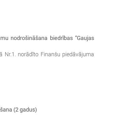
ojumu nodrošināšana biedrības “Gaujas
umā Nr.1. norādīto Finanšu piedāvājuma
ēšana (2 gadus)