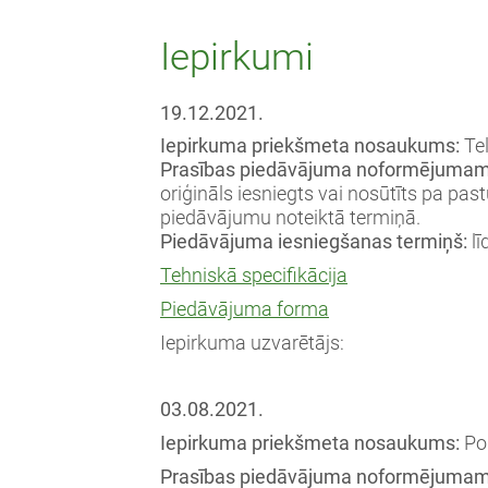
Iepirkumi
19.12.2021.
Iepirkuma priekšmeta nosaukums:
Te
Prasības piedāvājuma noformējumam
oriģināls iesniegts vai nosūtīts pa pas
piedāvājumu noteiktā termiņā.
Piedāvājuma iesniegšanas termiņš:
lī
Tehniskā specifikācija
Piedāvājuma forma
Iepirkuma uzvarētājs:
03.08.2021.
Iepirkuma priekšmeta nosaukums:
Por
Prasības piedāvājuma noformējumam