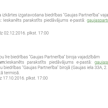
 izkārtes izgatavošana biedrības "Gaujas Partnerība" va
:
Ieskanēts parakstīts piedāvājums e-pastā:
gaujaspart
dz 02.12.2016. plkst. 17:00
pu īre biedrības "Gaujas Partnerība" biroja vajadzībām
am:
Ieskanēts parakstīts piedāvājums e-pastā:
gaujas
tu biedrības "Gaujas Partnerība" birojā (Gaujas iela 33A, 2.
tā termiņā.
dz 17.10.2016. plkst. 17:00