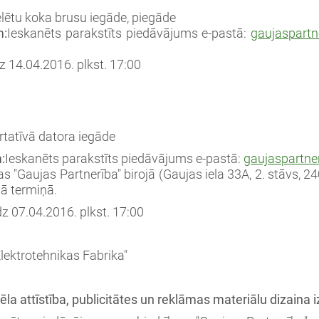
lētu koka brusu iegāde, piegāde
m:
Ieskanēts parakstīts piedāvājums e-pastā:
gaujaspartn
dz 14.04.2016. plkst. 17:00
tatīvā datora iegāde
:
Ieskanēts parakstīts piedāvājums e-pastā:
gaujaspartne
as "Gaujas Partnerība" birojā (Gaujas iela 33A, 2. stāvs, 2
ā termiņā.
dz 07.04.2016. plkst. 17:00
lektrotehnikas Fabrika"
tēla attīstība, publicitātes un reklāmas materiālu dizaina