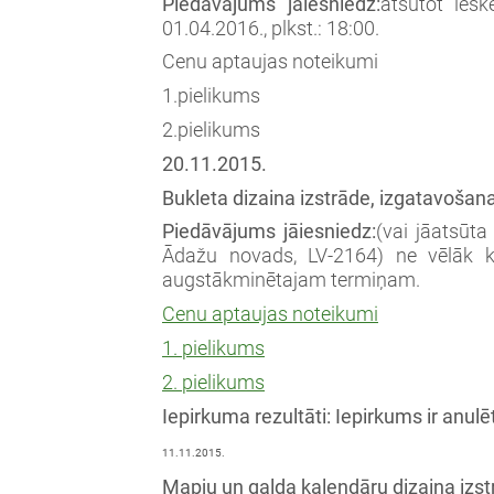
Piedāvājums jāiesniedz:
atsūtot ies
01.04.2016., plkst.: 18:00.
Cenu aptaujas noteikumi
1.pielikums
2.pielikums
20.11.2015.
Bukleta dizaina izstrāde, izgatavošan
Piedāvājums jāiesniedz:
(vai jāatsūta
Ādažu novads, LV-2164) ne vēlāk kā
augstākminētajam termiņam.
Cenu aptaujas noteikumi
1. pielikums
2. pielikums
Iepirkuma rezultāti: Iepirkums ir anulē
11.11.2015.
Mapju un galda kalendāru dizaina izs