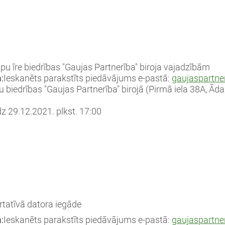
lpu īre biedrības "Gaujas Partnerība" biroja vajadzībām
:
Ieskanēts parakstīts piedāvājums e-pastā:
gaujaspartne
tu biedrības "Gaujas Partnerība" birojā (Pirmā iela 38A, Ād
dz 29.12.2021. plkst. 17:00
tatīvā datora iegāde
:
Ieskanēts parakstīts piedāvājums e-pastā:
gaujaspartne