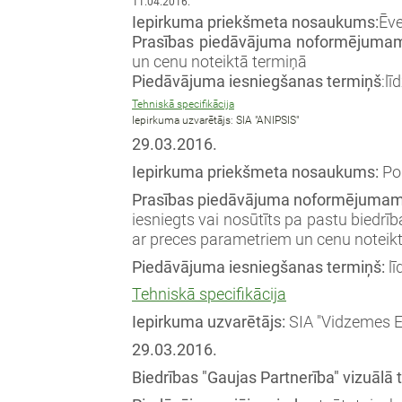
11.04.2016.
Iepirkuma priekšmeta nosaukums:
Ēve
Prasības piedāvājuma noformējuma
un cenu noteiktā termiņā
Piedāvājuma iesniegšanas termiņš
:lī
Tehniskā specifikācija
Iepirkuma uzvarētājs: SIA "ANIPSIS"
29.03.2016.
Iepirkuma priekšmeta nosaukums:
Por
Prasības piedāvājuma noformējumam
iesniegts vai nosūtīts pa pastu biedrīb
ar preces parametriem un cenu noteikt
Piedāvājuma iesniegšanas termiņš:
lī
Tehniskā specifikācija
Iepirkuma uzvarētājs:
SIA "Vidzemes E
29.03.2016.
Biedrības "Gaujas Partnerība" vizuālā 