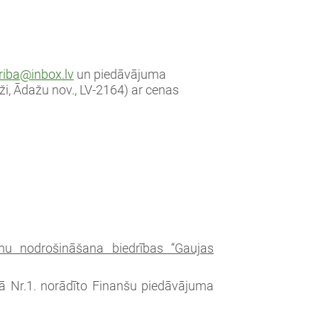
riba@inbox.lv
un piedāvājuma
aži, Ādažu nov., LV-2164) ar cenas
jumu nodrošināšana biedrības “Gaujas
umā Nr.1. norādīto Finanšu piedāvājuma