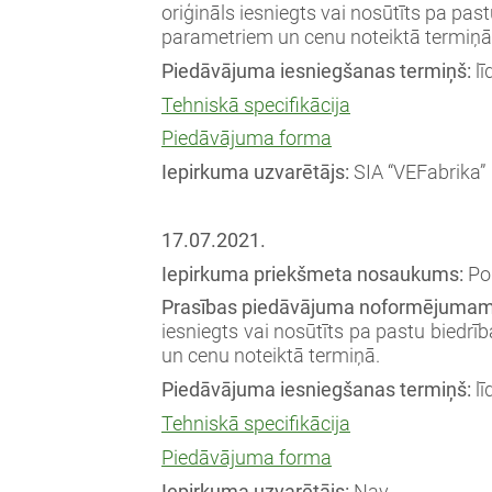
oriģināls iesniegts vai nosūtīts pa pas
parametriem un cenu noteiktā termiņā
Piedāvājuma iesniegšanas termiņš:
lī
Tehniskā specifikācija
Piedāvājuma forma
Iepirkuma uzvarētājs:
SIA “VEFabrika”
17.07.2021.
Iepirkuma priekšmeta nosaukums:
Por
Prasības piedāvājuma noformējumam
iesniegts vai nosūtīts pa pastu biedrīb
un cenu noteiktā termiņā.
Piedāvājuma iesniegšanas termiņš:
lī
Tehniskā specifikācija
Piedāvājuma forma
Iepirkuma uzvarētājs:
Nav