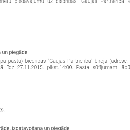
kenētu piedāvājumu uz biedrības "Gaujas Partnerība"
a un piegāde
 pa pastu) biedrības "Gaujas Partnerība" birojā (adrese: 
 līdz 27.11.2015. plkst.14:00. Pasta sūtījumam jāb
ts.
trāde, izgatavošana un piegāde