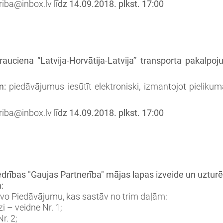
riba@inbox.lv
līdz 14.09.2018. plkst. 17:00
rauciena “Latvija-Horvātija-Latvija” transporta pakalp
m:
piedāvājumus iesūtīt elektroniski, izmantojot pielik
riba@inbox.lv
līdz 14.09.2018. plkst. 17:00
rības "Gaujas Partnerība" mājas lapas izveide un uztur
:
tavo Piedāvājumu, kas sastāv no trim daļām:
 – veidne Nr. 1;
r. 2;