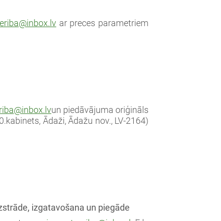
eriba@inbox.lv
ar preces parametriem
riba@inbox.lv
un piedāvājuma oriģināls
40.kabinets, Ādaži, Ādažu nov., LV-2164)
 izstrāde, izgatavošana un piegāde