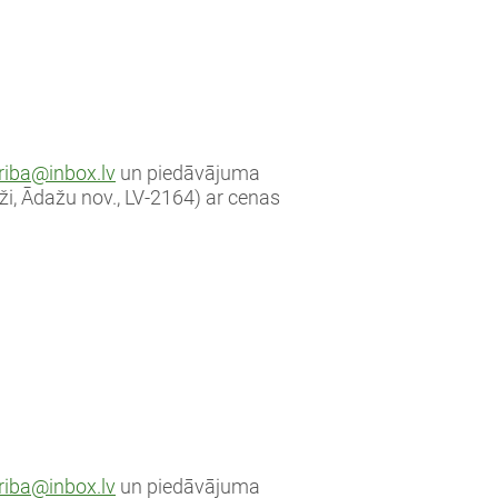
riba@inbox.lv
un piedāvājuma
aži, Ādažu nov., LV-2164) ar cenas
riba@inbox.lv
un piedāvājuma