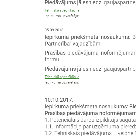
Piedāvājums jāiesniedz:
gaujaspartne
Tehniskā specifikācija
Iepirkuma uzvarētājs:
05.09.2018.
Iepirkuma priekšmeta nosaukums:
B
Partnerība” vajadzībām
Prasības piedāvājuma noformējuma
formu.
Piedāvājums jāiesniedz:
gaujaspartne
Tehniskā specifikācija
Iepirkuma uzvarētājs:
10.10.2017.
Iepirkuma priekšmeta nosaukums: Bied
Prasības piedāvājuma noformējumam
1. Potenciālais darbu izpildītājs saga
1.1. Informācija par uzņēmuma pieredzi
1.2. Tehniskais piedāvājums – veidne N