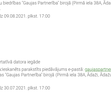
tu biedrības "Gaujas Partnerība" birojā (Pirmā iela 38A, Āda
.
dz 09.08.2021. plkst. 17:00
tatīvā datora iegāde
:
Ieskanēts parakstīts piedāvājums e-pastā:
gaujaspartne
as "Gaujas Partnerība" birojā (
Pirmā iela 38A, Ādaži, Ādaž
dz 30.07.2021. plkst. 17:00