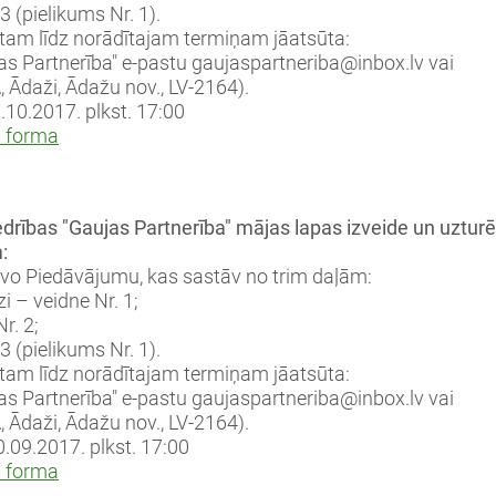
 (pielikums Nr. 1).
am līdz norādītajam termiņam jāatsūta:
jas Partnerība" e-pastu gaujaspartneriba@inbox.lv vai
, Ādaži, Ādažu nov., LV-2164).
.10.2017. plkst. 17:00
a forma
rības "Gaujas Partnerība" mājas lapas izveide un uztur
:
tavo Piedāvājumu, kas sastāv no trim daļām:
 – veidne Nr. 1;
r. 2;
 (pielikums Nr. 1).
am līdz norādītajam termiņam jāatsūta:
jas Partnerība" e-pastu gaujaspartneriba@inbox.lv vai
, Ādaži, Ādažu nov., LV-2164).
0.09.2017. plkst. 17:00
a forma