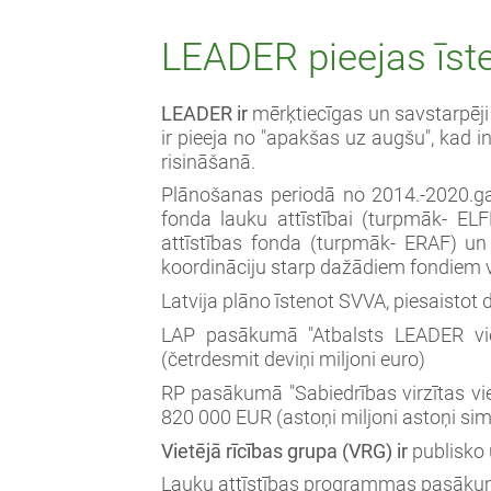
LEADER pieejas īs
LEADER ir
mērķtiecīgas un savstarpēji
ir pieeja no "apakšas uz augšu", kad in
risināšanā.
Plānošanas periodā no 2014.-2020.ga
fonda lauku attīstībai (turpmāk- ELF
attīstības fonda (turpmāk- ERAF) un
koordināciju starp dažādiem fondiem vie
Latvija plāno īstenot SVVA, piesaistot 
LAP pasākumā "Atbalsts LEADER viet
(četrdesmit deviņi miljoni euro)
RP pasākumā "Sabiedrības virzītas viet
820 000 EUR (astoņi miljoni astoņi sim
Vietējā rīcības grupa (VRG) ir
publisko u
Lauku attīstības programmas pasākum