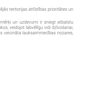
s teritorijas attīstības prioritātes un
 mērķi un uzdevumi ir sniegt atbalstu
kos, veidojot labvēlīgu vidi dzīvošanai,
tiks veicināta lauksaimniecības nozares,