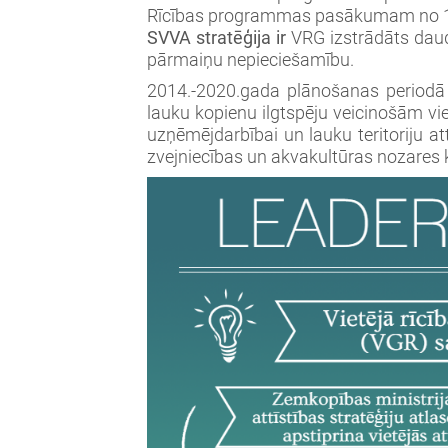
Rīcības programmas pasākumam no 10
SVVA stratēģija ir
VRG izstrādāts daudz
pārmaiņu nepieciešamību.
2014.-2020.gada plānošanas periodā s
lauku kopienu ilgtspēju veicinošām viet
uzņēmējdarbībai un lauku teritoriju att
zvejniecības un akvakultūras nozares 