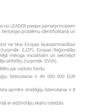
iens no LEADER pieejas pamatprincipiem
s teritorijas problēmu identificēšanā un
ot ne tikai Eiropas lauksaimniecības
a (turpmāk- EJZF), Eiropas Reģionālās
etējā mēroga iniciatīvām un sekmējot
ējo attīstību (turpmāk- SVVA).
vēlēts par vadošo fondu.
ēģiju īstenošanai ir 49 000 000 EUR
lsta apmērs stratēģiju īstenošanai ir 8
ijā ar iedzīvotāju skaitu robežās: