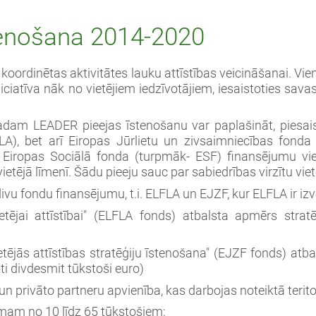
tenošana 2014-2020
 koordinētas aktivitātes lauku attīstības veicināšanai. V
iciatīva nāk no vietējiem iedzīvotājiem, iesaistoties sava
dam LEADER pieejas īstenošanu var paplašināt, piesaist
LA), bet arī Eiropas Jūrlietu un zivsaimniecības fond
 Eiropas Sociālā fonda (turpmāk- ESF) finansējumu vi
tējā līmenī. Šādu pieeju sauc par sabiedrības virzītu viet
divu fondu finansējumu, t.i. ELFLA un EJZF, kur ELFLA ir iz
ējai attīstībai" (ELFLA fonds) atbalsta apmērs strat
ējās attīstības stratēģiju īstenošana" (EJZF fonds) atba
ti divdesmit tūkstoši euro)
n privāto partneru apvienība, kas darbojas noteiktā teritor
am no 10 līdz 65 tūkstošiem;