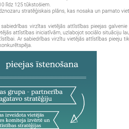
 līdz 125 tūkstošiem.
nozaru stratēģiskais plāns, kas nosaka un pamato vietējā
abiedrības virzītas vietējās attīstības pieejas galvenie
ējās attīstības iniciatīvām, uzlabojot sociālo situāciju lau
īstībai. Ar sabiedrības virzītu vietējās attīstības pieeju 
konkurētspēja.