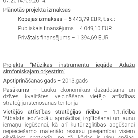
07.2014.-09.2014.
Plānotās projekta izmaksas
Kopējās izmaksas – 5 443,79 EUR, t.sk.:
Publiskais finansējums – 4 049,10 EUR
Privātais finansējums – 1 394,69 EUR
Projekts “Mūzikas instrumentu iegāde Ādažu
simfoniskajam orķestrim”
Apstiprināšanas gads
– 2013.gads
Pasākums
– Lauku ekonomikas dažādošana un
dzīves kvalitātes veicināšana vietējo attīstības
stratēģiju īstenošanas teritorijā
Vietējās attīstības stratēģijas rīcība
–
1.1.rīcība
“Atbalsts iedzīvotāju apmācībai, izglītošanai un jaunu
iemaņu iegūšanai, kā arī kultūrizglītības apgūšanai
nepieciešamo materiālo resursu pieejamībai visiem
cilvēkiem neatkarīgi no tā, kādas ir viņu spējas,