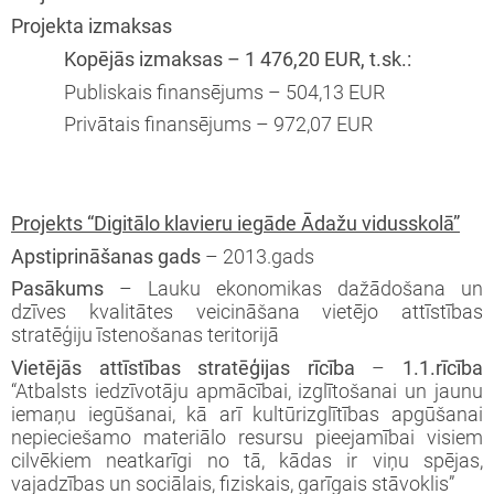
Projekta izmaksas
Kopējās izmaksas – 1 476,20 EUR, t.sk.:
Publiskais finansējums – 504,13 EUR
Privātais finansējums – 972,07 EUR
Projekts “Digitālo klavieru iegāde Ādažu vidusskolā”
Apstiprināšanas gads
– 2013.gads
Pasākums
– Lauku ekonomikas dažādošana un
dzīves kvalitātes veicināšana vietējo attīstības
stratēģiju īstenošanas teritorijā
Vietējās attīstības stratēģijas rīcība
–
1.1.rīcība
“Atbalsts iedzīvotāju apmācībai, izglītošanai un jaunu
iemaņu iegūšanai, kā arī kultūrizglītības apgūšanai
nepieciešamo materiālo resursu pieejamībai visiem
cilvēkiem neatkarīgi no tā, kādas ir viņu spējas,
vajadzības un sociālais, fiziskais, garīgais stāvoklis”