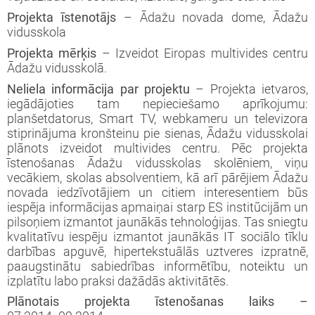
Projekta īstenotājs
– Ādažu novada dome, Ādažu
vidusskola
Projekta mērķis
– Izveidot Eiropas multivides centru
Ādažu vidusskolā.
Neliela informācija par projektu
– Projekta ietvaros,
iegādājoties tam nepieciešamo aprīkojumu:
planšetdatorus, Smart TV, webkameru un televizora
stiprinājuma kronšteinu pie sienas, Ādažu vidusskolai
plānots izveidot multivides centru. Pēc projekta
īstenošanas Ādažu vidusskolas skolēniem, viņu
vecākiem, skolas absolventiem, kā arī pārējiem Ādažu
novada iedzīvotājiem un citiem interesentiem būs
iespēja informācijas apmaiņai starp ES institūcijām un
pilsoņiem izmantot jaunākās tehnoloģijas. Tas sniegtu
kvalitatīvu iespēju izmantot jaunākās IT sociālo tīklu
darbības apguvē, hipertekstuālās uztveres izpratnē,
paaugstinātu sabiedrības informētību, noteiktu un
izplatītu labo praksi dažādās aktivitātēs.
Plānotais projekta īstenošanas laiks –