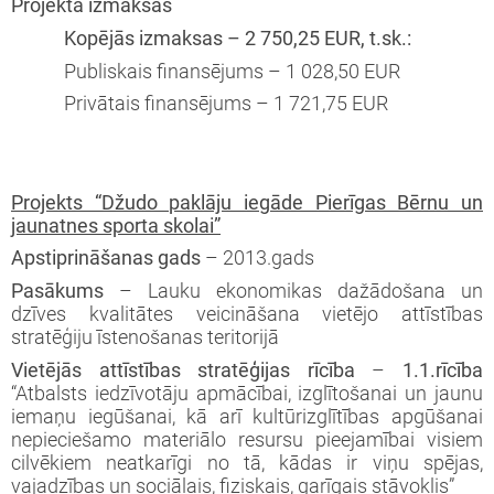
Projekta izmaksas
Kopējās izmaksas – 2 750,25 EUR, t.sk.:
Publiskais finansējums – 1 028,50 EUR
Privātais finansējums – 1 721,75 EUR
Projekts “Džudo paklāju iegāde Pierīgas Bērnu un
jaunatnes sporta skolai”
Apstiprināšanas gads
– 2013.gads
Pasākums
– Lauku ekonomikas dažādošana un
dzīves kvalitātes veicināšana vietējo attīstības
stratēģiju īstenošanas teritorijā
Vietējās attīstības stratēģijas rīcība
–
1.1.rīcība
“Atbalsts iedzīvotāju apmācībai, izglītošanai un jaunu
iemaņu iegūšanai, kā arī kultūrizglītības apgūšanai
nepieciešamo materiālo resursu pieejamībai visiem
cilvēkiem neatkarīgi no tā, kādas ir viņu spējas,
vajadzības un sociālais, fiziskais, garīgais stāvoklis”