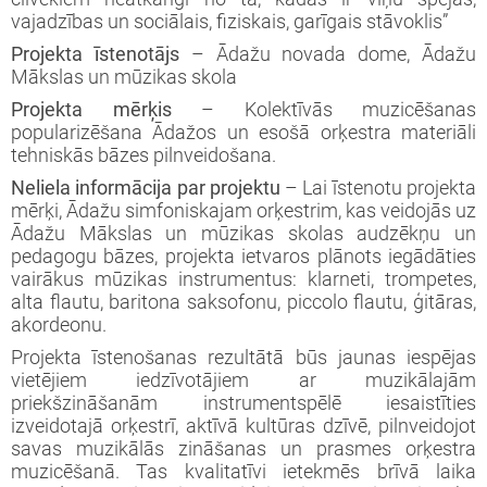
vajadzības un sociālais, fiziskais, garīgais stāvoklis”
Projekta īstenotājs
– Ādažu novada dome, Ādažu
Mākslas un mūzikas skola
Projekta mērķis
– Kolektīvās muzicēšanas
popularizēšana Ādažos un esošā orķestra materiāli
tehniskās bāzes pilnveidošana.
Neliela informācija par projektu
– Lai īstenotu projekta
mērķi, Ādažu simfoniskajam orķestrim, kas veidojās uz
Ādažu Mākslas un mūzikas skolas audzēkņu un
pedagogu bāzes, projekta ietvaros plānots iegādāties
vairākus mūzikas instrumentus: klarneti, trompetes,
alta flautu, baritona saksofonu, piccolo flautu, ģitāras,
akordeonu.
Projekta īstenošanas rezultātā būs jaunas iespējas
vietējiem iedzīvotājiem ar muzikālajām
priekšzināšanām instrumentspēlē iesaistīties
izveidotajā orķestrī, aktīvā kultūras dzīvē, pilnveidojot
savas muzikālās zināšanas un prasmes orķestra
muzicēšanā. Tas kvalitatīvi ietekmēs brīvā laika