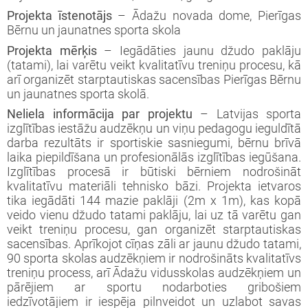
Projekta īstenotājs
– Ādažu novada dome, Pierīgas
Bērnu un jaunatnes sporta skola
Projekta mērķis
– Iegādāties jaunu džudo paklāju
(tatami), lai varētu veikt kvalitatīvu treniņu procesu, kā
arī organizēt starptautiskas sacensības Pierīgas Bērnu
un jaunatnes sporta skolā.
Neliela informācija par projektu
– Latvijas sporta
izglītības iestāžu audzēkņu un viņu pedagogu ieguldītā
darba rezultāts ir sportiskie sasniegumi, bērnu brīvā
laika piepildīšana un profesionālās izglītības iegūšana.
Izglītības procesā ir būtiski bērniem nodrošināt
kvalitatīvu materiāli tehnisko bāzi. Projekta ietvaros
tika iegādāti 144 mazie paklāji (2m x 1m), kas kopā
veido vienu džudo tatami paklāju, lai uz tā varētu gan
veikt treniņu procesu, gan organizēt starptautiskas
sacensības. Aprīkojot cīņas zāli ar jaunu džudo tatami,
90 sporta skolas audzēkņiem ir nodrošināts kvalitatīvs
treniņu process, arī Ādažu vidusskolas audzēkņiem un
pārējiem ar sportu nodarboties gribošiem
iedzīvotājiem ir iespēja pilnveidot un uzlabot savas