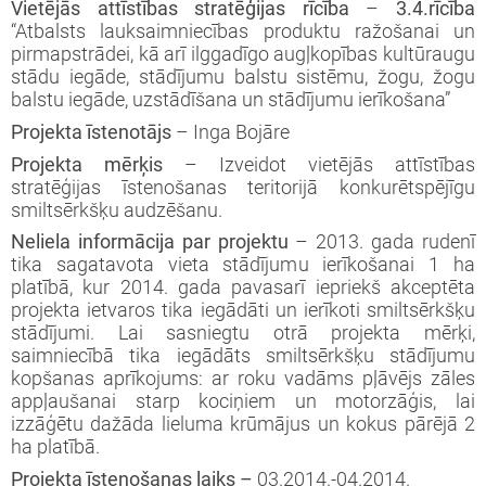
Vietējās attīstības stratēģijas rīcība
–
3.4.rīcība
“Atbalsts lauksaimniecības produktu ražošanai un
pirmapstrādei, kā arī ilggadīgo augļkopības kultūraugu
stādu iegāde, stādījumu balstu sistēmu, žogu, žogu
balstu iegāde, uzstādīšana un stādījumu ierīkošana”
Projekta īstenotājs
– Inga Bojāre
Projekta mērķis
– Izveidot vietējās attīstības
stratēģijas īstenošanas teritorijā konkurētspējīgu
smiltsērkšķu audzēšanu.
Neliela informācija par projektu
– 2013. gada rudenī
tika sagatavota vieta stādījumu ierīkošanai 1 ha
platībā, kur 2014. gada pavasarī iepriekš akceptēta
projekta ietvaros tika iegādāti un ierīkoti smiltsērkšķu
stādījumi. Lai sasniegtu otrā projekta mērķi,
saimniecībā tika iegādāts smiltsērkšķu stādījumu
kopšanas aprīkojums: ar roku vadāms pļāvējs zāles
appļaušanai starp kociņiem un motorzāģis, lai
izzāģētu dažāda lieluma krūmājus un kokus pārējā 2
ha platībā.
Projekta īstenošanas laiks –
03.2014.-04.2014.