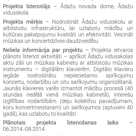
Projekta īstenotājs
– Ādažu novada dome, Ādažu
vidusskola
Projekta mērķis
– Nodrošināt Ādažu vidusskolu ar
atbilstošu infrastruktūru, lai uzlabotu mācību un
kultūras pakalpojumu kvalitāti un efektivitāti. Veicināt
mūzikas un koncertdzīves daudzveidību.
Neliela informācija par projektu
– Projekta ietvaros
plānots īstenot aktivitāti – aprīkot Ādažu vidusskolas
aktu zāli un mūzikas kabinetu ar atbilstošu mūzikas
instrumentu – digitālām klavierēm. Digitālo klavieru
iegāde nodrošinātu nepieciešamo aprīkojumu
koncertu, nodarbību un citu sarīkojumu organizēšanā.
Jaunās klavieres varēs izmantot mācību procesā (40
stundas nedēļā vienā mūzikas kabinetā), interešu
izglītības nodarbībām (deju kolektīvu pavadījumam,
koru koncertmeistaram) un sarīkojumos (aptuveni 40
gadā), kas uzlabotu to kvalitāti.
Plānotais projekta īstenošanas laiks –
06.2014.-08.2014.