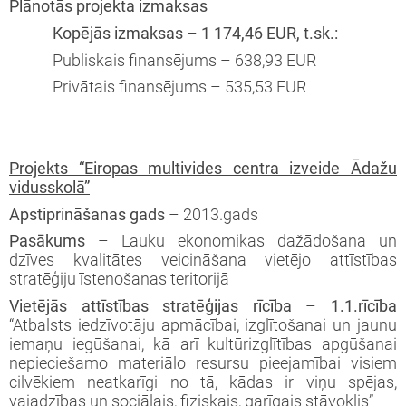
Plānotās projekta izmaksas
Kopējās izmaksas – 1 174,46 EUR, t.sk.:
Publiskais finansējums – 638,93 EUR
Privātais finansējums – 535,53 EUR
Projekts “Eiropas multivides centra izveide Ādažu
vidusskolā”
Apstiprināšanas gads
– 2013.gads
Pasākums
– Lauku ekonomikas dažādošana un
dzīves kvalitātes veicināšana vietējo attīstības
stratēģiju īstenošanas teritorijā
Vietējās attīstības stratēģijas rīcība
–
1.1.rīcība
“Atbalsts iedzīvotāju apmācībai, izglītošanai un jaunu
iemaņu iegūšanai, kā arī kultūrizglītības apgūšanai
nepieciešamo materiālo resursu pieejamībai visiem
cilvēkiem neatkarīgi no tā, kādas ir viņu spējas,
vajadzības un sociālais, fiziskais, garīgais stāvoklis”