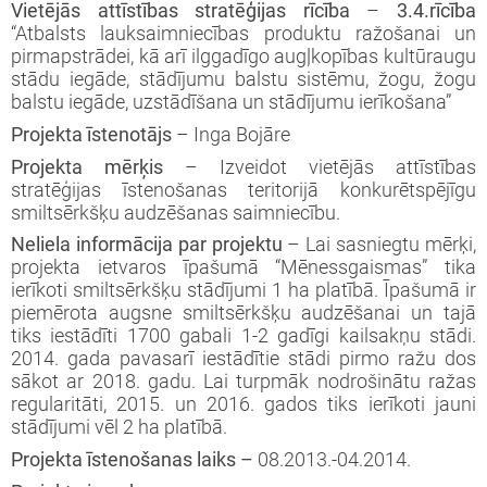
iprinātie projekti
Vietējās attīstības stratēģijas rīcība
–
3.4.rīcība
“Atbalsts lauksaimniecības produktu ražošanai un
jekts: “LEADER pieejas īstenošana 2009-
taktinformācija un rekvizīti
rtā apstiprinātie projekti
pirmapstrādei, kā arī ilggadīgo augļkopības kultūraugu
3 (ELFLA)”
noteikumi
stādu iegāde, stādījumu balstu sistēmu, žogu, žogu
rības projekti
balstu iegāde, uzstādīšana un stādījumu ierīkošana”
jekts: “LEADER pieejas īstenošana 2009-
jektu iesniegumu veidlapas
Projekta īstenotājs
– Inga Bojāre
3 (EZF)”
 semināri
Projekta mērķis
– Izveidot vietējās attīstības
līnijas
stratēģijas īstenošanas teritorijā konkurētspējīgu
smiltsērkšķu audzēšanas saimniecību.
ormatīvie semināri
Neliela informācija par projektu
– Lai sasniegtu mērķi,
projekta ietvaros īpašumā “Mēnessgaismas” tika
jektu iesniegumu vērtēšanas rezultāti
ierīkoti smiltsērkšķu stādījumi 1 ha platībā. Īpašumā ir
piemērota augsne smiltsērkšķu audzēšanai un tajā
tiks iestādīti 1700 gabali 1-2 gadīgi kailsakņu stādi.
2014. gada pavasarī iestādītie stādi pirmo ražu dos
sākot ar 2018. gadu. Lai turpmāk nodrošinātu ražas
regularitāti, 2015. un 2016. gados tiks ierīkoti jauni
stādījumi vēl 2 ha platībā.
Projekta īstenošanas laiks –
08.2013.-04.2014.