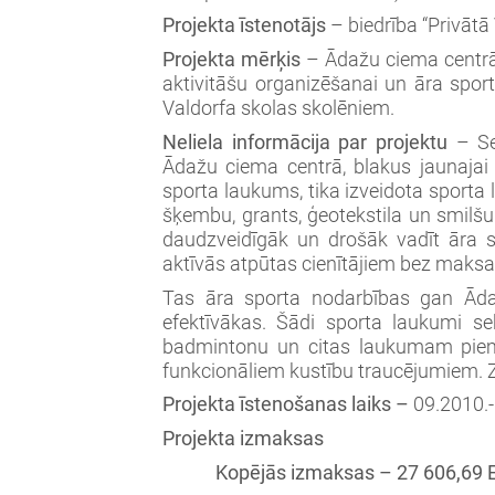
Projekta īstenotājs
– biedrība “Privāt
Projekta mērķis
– Ādažu ciema centrā 
aktivitāšu organizēšanai un āra spor
Valdorfa skolas skolēniem.
Neliela informācija par projektu
– Sek
Ādažu ciema centrā, blakus jaunajai s
sporta laukums, tika izveidota sporta 
šķembu, grants, ģeotekstila un smilšu 
daudzveidīgāk un drošāk vadīt āra 
aktīvās atpūtas cienītājiem bez maksas
Tas āra sporta nodarbības gan Āda
efektīvākas. Šādi sporta laukumi sekm
badmintonu un citas laukumam piemē
funkcionāliem kustību traucējumiem. Z
Projekta īstenošanas laiks –
09.2010.
Projekta izmaksas
Kopējās izmaksas – 27 606,69 EU