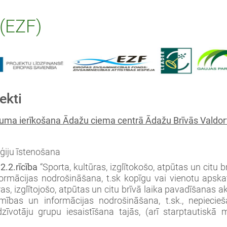
 (EZF)
ekti
ukuma ierīkošana Ādažu ciema centrā Ādažu Brīvās Valdor
ēģiju īstenošana
–
2.2.rīcība
“Sporta, kultūras, izglītokošo, atpūtas un citu 
formācijas nodrošināšana, t.sk kopīgu vai vienotu apska
as, izglītojošo, atpūtas un citu brīvā laika pavadīšanas ak
amības un informācijas nodrošināšana, t.sk., nepiecie
edzīvotāju grupu iesaistīšana tajās, (arī starptautisk