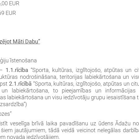
,00 EUR
69 EUR
zējot Māti Dabu”
ēģiju īstenošana
–
1.1.rīcība
“Sporta, kultūras, izglītojošo, atpūtas un c
truktūras nodrošināšana, teritorijas labiekārtošana un vis
lpst
2.1.rīcībā
“Sporta, kultūras, izglītojošo, atpūtas un ci
de un labiekārtošana, to pieejamības un informācijas 
jas labiekārtošana un visu iedzīvotāju grupu iesaistīšana 
zsardzība”)
ozes”
stīt veselīga brīvā laika pavadīšanu uz ūdens Ādažu no
 šiem jautājumiem, tādā veidā veicinot nelegālas darb
em novada iedzīvotājiem.