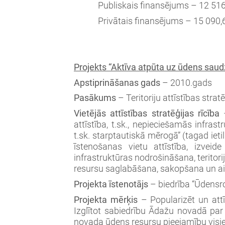
Publiskais finansējums – 12 516
Privātais finansējums – 15 090,
Projekts “Aktīva atpūta uz ūdens saud
Apstiprināšanas gads
– 2010.gads
Pasākums
– Teritoriju attīstības strat
Vietējās attīstības stratēģijas rīcība
attīstība, t.sk., nepieciešamās infras
t.sk. starptautiskā mērogā” (tagad ieti
īstenošanas vietu attīstība, izvei
infrastruktūras nodrošināšana, teritori
resursu saglabāšana, sakopšana un ai
Projekta īstenotājs
– biedrība “Ūdensr
Projekta mērķis
– Popularizēt un attī
Izglītot sabiedrību Ādažu novadā par
novada ūdens resursu pieejamību visi