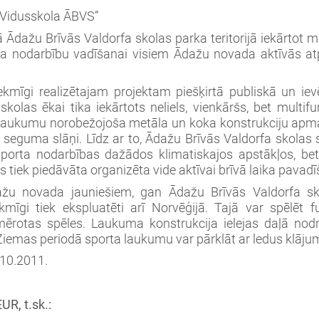
ā Vidusskola ĀBVS”
Ādažu Brīvās Valdorfa skolas parka teritorijā iekārtot 
ta nodarbību vadīšanai visiem Ādažu novada aktīvās atp
mīgi realizētajam projektam piešķirtā publiskā un iev
kolas ēkai tika iekārtots neliels, vienkāršs, bet multi
laukumu norobežojoša metāla un koka konstrukciju apmale,
seguma slāņi. Līdz ar to, Ādažu Brīvās Valdorfa skolas s
sporta nodarbības dažādos klimatiskajos apstākļos, b
 tiek piedāvāta organizēta vide aktīvai brīvā laika pavadī
žu novada jauniešiem, gan Ādažu Brīvās Valdorfa s
īgi tiek ekspluatēti arī Norvēģijā. Tajā var spēlēt fut
rotas spēles. Laukuma konstrukcija ielejas daļā nodr
iemas periodā sporta laukumu var pārklāt ar ledus klāju
-10.2011.
R, t.sk.: