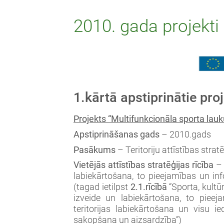
2010. gada projekti
1.kārtā apstiprinātie proj
Projekts “Multifunkcionāla sporta la
Apstiprināšanas gads
– 2010.gads
Pasākums
– Teritoriju attīstības strat
Vietējās attīstības stratēģijas rīcība
labiekārtošana, to pieejamības un in
(tagad ietilpst
2.1.rīcībā
“Sporta, kultūr
izveide un labiekārtošana, to pieej
teritorijas labiekārtošana un visu i
sakopšana un aizsardzība”)