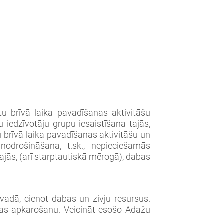
itu brīvā laika pavadīšanas aktivitāšu
u iedzīvotāju grupu iesaistīšana tajās,
tu brīvā laika pavadīšanas aktivitāšu un
nodrošināšana, t.sk., nepieciešamās
tajās, (arī starptautiskā mērogā), dabas
vadā, cienot dabas un zivju resursus.
ības apkarošanu. Veicināt esošo Ādažu