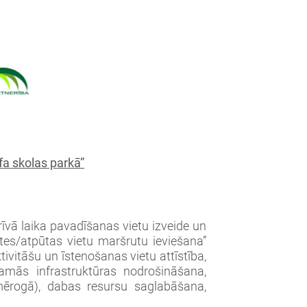
fa skolas parkā”
brīvā laika pavadīšanas vietu izveide un
tes/atpūtas vietu maršrutu ieviešana”
tivitāšu un īstenošanas vietu attīstība,
šamās infrastruktūras nodrošināšana,
ā mērogā), dabas resursu saglabāšana,