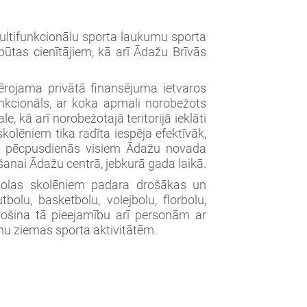
multifunkcionālu sporta laukumu sporta
ūtas cienītājiem, kā arī Ādažu Brīvās
ērojama privātā finansējuma ietvaros
funkcionāls, ar koka apmali norobežots
 kā arī norobežotajā teritorijā ieklāti
kolēniem tika radīta iespēja efektīvāk,
et pēcpusdienās visiem Ādažu novada
šanai Ādažu centrā, jebkurā gada laikā.
kolas skolēniem padara drošākas un
bolu, basketbolu, volejbolu, florbolu,
ošina tā pieejamību arī personām ar
mu ziemas sporta aktivitātēm.